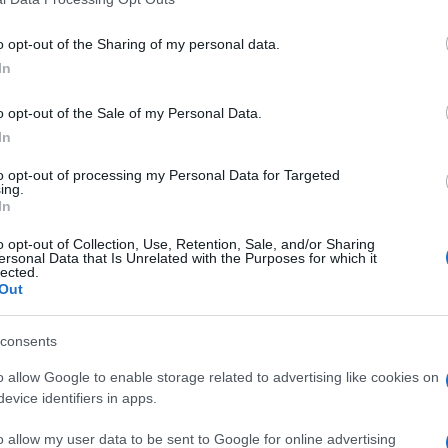
k se impone al líder Strong en el
c Race
o opt-out of the Sharing of my personal data.
In
s hace
Comentar...
o opt-out of the Sale of my Personal Data.
dcock (Q36.5 Pro Cycling Team) fue el ganador de la tercer
In
Actic Race que se lleva a cabo en tierras noruegas. En una
e su única...
to opt-out of processing my Personal Data for Targeted
ing.
In
o opt-out of Collection, Use, Retention, Sale, and/or Sharing
ersonal Data that Is Unrelated with the Purposes for which it
lected.
Out
consents
o allow Google to enable storage related to advertising like cookies on
evice identifiers in apps.
o allow my user data to be sent to Google for online advertising