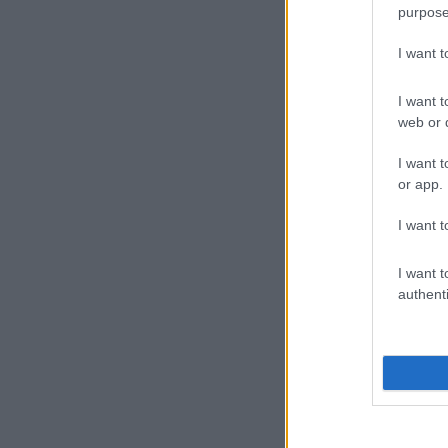
purpose
I want 
I want t
web or d
I want t
or app.
I want t
I want t
authenti