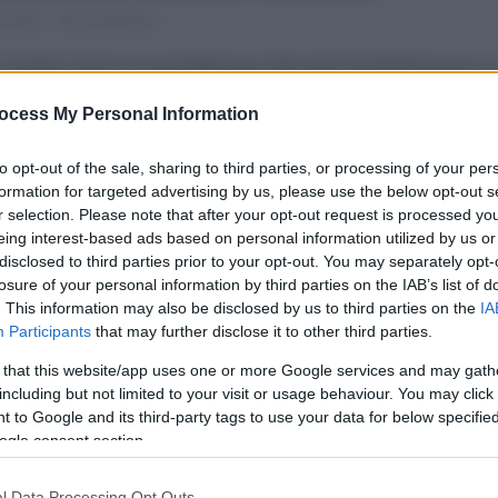
s hace
Comentar...
 Cycling Team es la entidad que más está moviéndose por el
n este inicio de que se puedan comenzar con los fichajes si
ocess My Personal Information
urisse su...
to opt-out of the sale, sharing to third parties, or processing of your per
formation for targeted advertising by us, please use the below opt-out s
r selection. Please note that after your opt-out request is processed y
 Harper ganador en Via Lattea en el
eing interest-based ads based on personal information utilized by us or
cambia de equipo
disclosed to third parties prior to your opt-out. You may separately opt-
losure of your personal information by third parties on the IAB’s list of
s hace
Comentar...
. This information may also be disclosed by us to third parties on the
IA
Participants
that may further disclose it to other third parties.
per en la temporada que va a cumplir los 31 años cambiará 
 that this website/app uses one or more Google services and may gath
spués de pasar tres años en el Team Jayco AlUla. El austral
including but not limited to your visit or usage behaviour. You may click 
er que...
 to Google and its third-party tags to use your data for below specifi
ogle consent section.
l Data Processing Opt Outs