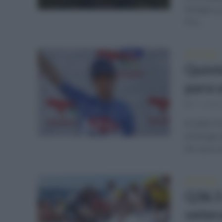
fichajes y
Pro...
NOTICIAS
Quint
para 
11 mese
El Q36.5 
el fichaje
De cara a l
NOTICIAS
Q36.5 
veter