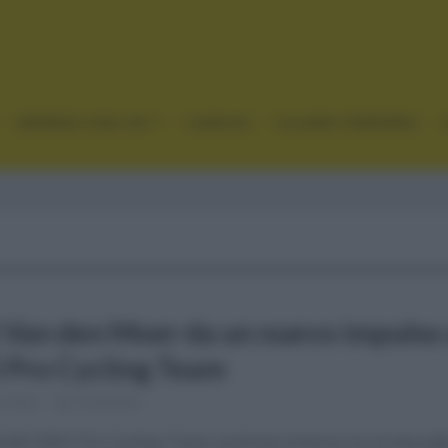
GRANDES VUELTAS
CLÁSICAS
CICLISMO FEMENINO
 Van den Moer da un nuevo impulso 
 Pro Cycling Team
s hace
Comentar...
d del Q36.5 Pro Cycling Team continúa inmerso en el mercad