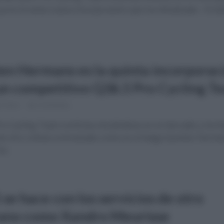
 ya es la sexta nueva incorporación que ha oficializado. El Q3
en Hermans es la quinta incorporac
un competitivo Q36.5 Pro Cycling T
s hace
Comentar...
Pro Cycling Team continúa moviéndose en el mercado y ha h
 de otro ciclista contrastado como es el belga Quinten Herm
a...
se hace con los servicios de otro
ano como Xandro Meurisse