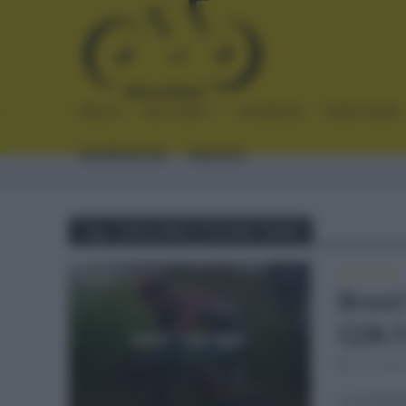
INICIO
NOTICIAS
CRÓNICAS
PLANTILLAS
ENTREVISTAS
ENLACES
Tag - Q36.5 PRO CYCLING TEAM
NOTICIAS
Brent
Q36.5
11 mese
La entida