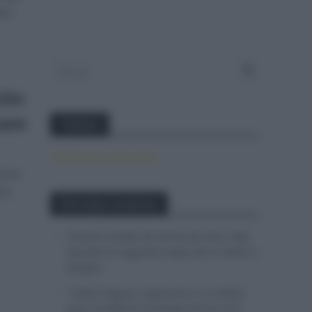
6.5
ión
eam
Twitter
Tweets by canal_tenis
echo
ans.
Entradas recientes
El buen estado de forma de Enric Mas
durante la segunda etapa de la Vuelta a
Burgos
Tadej Pogacar regresará a La Vuelta
para completar la hazaña de las tres