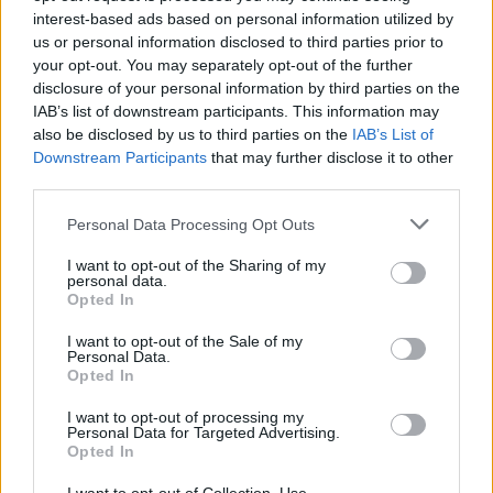
interest-based ads based on personal information utilized by
us or personal information disclosed to third parties prior to
your opt-out. You may separately opt-out of the further
disclosure of your personal information by third parties on the
Categorías
IAB’s list of downstream participants. This information may
also be disclosed by us to third parties on the
IAB’s List of
CLÁSICAS
Downstream Participants
that may further disclose it to other
CRÓNICAS
third parties.
CURIOSIDADES
Please note that this website/app uses one or more Google
Personal Data Processing Opt Outs
ESTADÍSTICAS
services and may gather and store information including but
not limited to your visit or usage behaviour. You may click to
I want to opt-out of the Sharing of my
GIRO DE ITALIA
personal data.
grant or deny consent to Google and its third-party tags to
Opted In
GRANDES VUELTAS
use your data for below specified purposes in below Google
NOTICIAS
consent section.
I want to opt-out of the Sale of my
Personal Data.
PLANTILLAS
Opted In
PREVIAS
I want to opt-out of processing my
TOUR DE FRANCIA
Personal Data for Targeted Advertising.
Opted In
Uncategorized
VUELTA A ESPAÑA