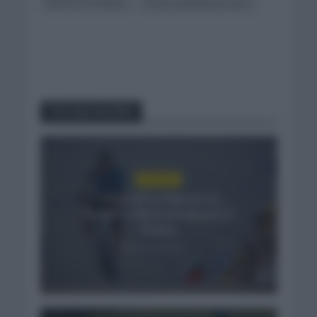
MATTIA CATTANEO
TOUR LUXEMBURGO 2021
You may also like
NOTICIAS
Felix Gall se impone en
Burgos y fija la mirada en La
Vuelta
12 horas hace