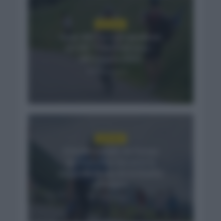
NOTICIAS
Isaac del Toro se queda en
el UAE Team Emirates –
XRG hasta 2031
3 días hace
NOTICIAS
El buen estado de forma
de Enric Mas durante la
segunda etapa de la Vuelta
a Burgos
3 días hace