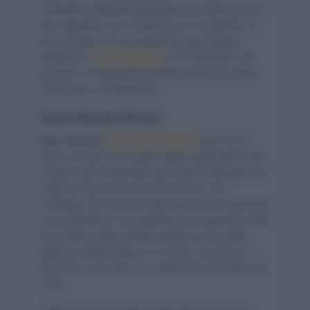
compañero
Mattia Cattaneo
por delante de él a
dos segundos con 30 minutos y 53 segundos. El
tercer puesto de la jornada fue para Mattias
Skjelmose (
Trek Segafredo
) a 26 segundos del
ganador con
David De la Cruz
siendo el cuarto
clasificado a 35 segundos.
Duelo Almeida-Hirschi
Marc Hirschi
(
UAE Team Emirates
) que era el
último en salir en la cuarta etapa, sabía que lo iba
a tener muy complicado para poder defender ese
mallot ya que tenía muy cerca al luso. Sin
embargo, no hizo una mala carrera y en la general
se ha quedado a 43 segundos en la general a falta
de la última etapa donde puede ser un bonito
lugar las emboscadas con muchos ascensos y
descensos. En meta, esa subida de 700 metros al
9,2%.