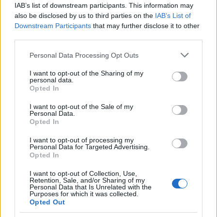
IAB’s list of downstream participants. This information may
CRÓNICAS
also be disclosed by us to third parties on the
IAB’s List of
Downstream Participants
that may further disclose it to other
CURIOSIDADES
third parties.
ESTADÍSTICAS
Please note that this website/app uses one or more Google
GIRO DE ITALIA
Personal Data Processing Opt Outs
services and may gather and store information including but
GRANDES VUELTAS
not limited to your visit or usage behaviour. You may click to
I want to opt-out of the Sharing of my
personal data.
NOTICIAS
grant or deny consent to Google and its third-party tags to
Opted In
use your data for below specified purposes in below Google
PLANTILLAS
consent section.
I want to opt-out of the Sale of my
PREVIAS
Personal Data.
Opted In
TOUR DE FRANCIA
Uncategorized
I want to opt-out of processing my
Personal Data for Targeted Advertising.
VUELTA A ESPAÑA
Opted In
I want to opt-out of Collection, Use,
Retention, Sale, and/or Sharing of my
Personal Data that Is Unrelated with the
Purposes for which it was collected.
Opted Out