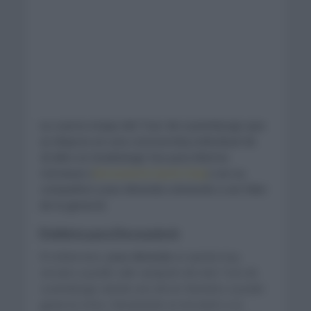
La cuarta etapa del Tour de Luxemburgo que
se disputa en una contrarreloj individual de
25,4km en Dudelange fue para Mattia
Cattaneo (
Deceuninck Quick Step
) con su
compañero Joao Almeida volviendo a ser líder
de la general.
Doblete para Deceuninck
El ciclista luso,
Joao Almeida
se queda muy
cercano a poder salir campeón de este Tour de
Luxemburgo siendo uno de los favoritos a poder
ganar la crono. Únicamente se encontró a su