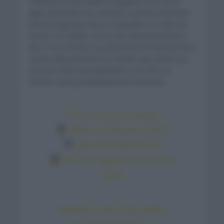
Cattaneo ha sido quién ha llegado a ese tercer
lugar del podio tras remontar muchas posiciones.
Está 50 segundos de su compañero y a siete de
Hirschi. Por detrás, De la Cruz está únicamente a
dos. A sus 29 años, ha sido la tercera victoria de su
carrera deportiva tras los triunfos que obtuvo en
2019 en el Giro del Appennino y en 2017 se
estrenó como profesional en la Provenza.
The time trial results:
Mattia Cattaneo (DQT)
Joao Almeida (DQT)
Mattias Skjelmose Jensen
(TFS)
Almeida takes the yellow