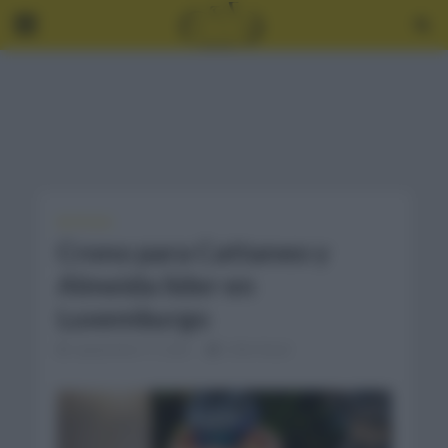
NOTICIAS
Crono para Cattaneo y
Almeida líder en
Luxemburgo
septiembre 17, 2021
2 Min Read