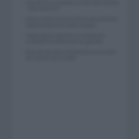
Isaac del Toro se queda en el UAE Team Emirates
– XRG hasta 2031
El buen estado de forma de Enric Mas durante la
segunda etapa de la Vuelta a Burgos
Tadej Pogacar regresará a La Vuelta para
completar la hazaña de las tres grandes
Wout van Aert reina en Dinamarca a pocos días
del comienzo de La Vuelta