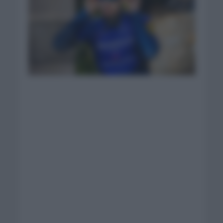
Buen día para
Deceuninck en
Luxemburgo. Foto:
Deceuninck Quick
Step