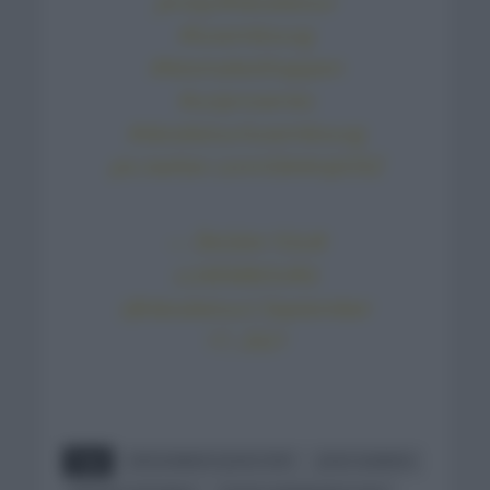
jersey!
#skodatour
#luxembourg
#letsmakeithappen
#uciproseries
#skodatourluxembourg
pic.twitter.com/Gik4mjtOSZ
— ŠKODA TOUR
LUXEMBOURG
(@skodatour)
September
17, 2021
Tags
DECEUNINCK QUICK STEP
JOAO ALMEIDA