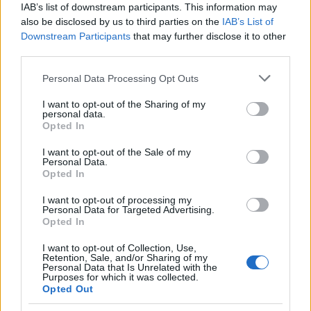
IAB’s list of downstream participants. This information may
CRÓNICAS
also be disclosed by us to third parties on the
IAB’s List of
Downstream Participants
that may further disclose it to other
CURIOSIDADES
third parties.
ESTADÍSTICAS
Please note that this website/app uses one or more Google
GIRO DE ITALIA
Personal Data Processing Opt Outs
services and may gather and store information including but
GRANDES VUELTAS
not limited to your visit or usage behaviour. You may click to
I want to opt-out of the Sharing of my
personal data.
NOTICIAS
grant or deny consent to Google and its third-party tags to
Opted In
use your data for below specified purposes in below Google
PLANTILLAS
consent section.
I want to opt-out of the Sale of my
PREVIAS
Personal Data.
Opted In
TOUR DE FRANCIA
Uncategorized
I want to opt-out of processing my
Personal Data for Targeted Advertising.
VUELTA A ESPAÑA
Opted In
I want to opt-out of Collection, Use,
Retention, Sale, and/or Sharing of my
Personal Data that Is Unrelated with the
Purposes for which it was collected.
Opted Out