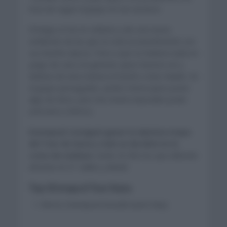
hora de seguir al grupo en ese ascenso.
El belga se fue en solitario y dio una nueva
exhibición de las que no está acostumbrando con
sus triunfos épicos. Pese a que no hubiera nada en
juego de cara a la general, quiso hacerse ver y
dedicar de esta manera el triunfo a Gino Mader. En
el grupo perseguidor, Jumbo Visma quiso poner
algo de ritmo, pero fue misión imposible poder
acercarse a Remco.
Evenepoel consiguió ganar la séptima etapa
del Tour de Suiza y todo se decidirá en la
crono de mañana
. Serán 25,7km los que deberán
afrontar en ST Gallen y Abtwil.
Top 10 etapa 6 Tour Suiza
Remco Evenepoel (Soudal Quick Step)