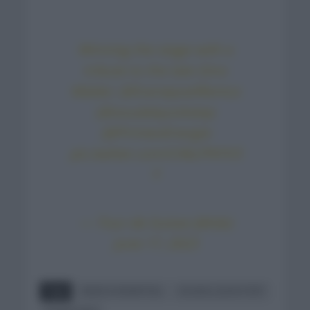
Winning the stage with a
tribute to the late Gino
Mäder;
@EvenepoelRemco
(
@soudalquickstep
)
@PrimeoEnergie
pic.twitter.com/CAkLPNYV3
Y
— Tour de Suisse (@tds)
June 17, 2023
Tags
REMCO EVENEPOEL
SOUDAL QUICK STEP