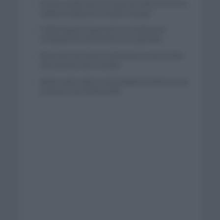
El buen estado de forma de Enric Mas durante la
segunda etapa de la Vuelta a Burgos
Tadej Pogacar regresará a La Vuelta para
completar la hazaña de las tres grandes
Wout van Aert reina en Dinamarca a pocos días
del comienzo de La Vuelta
Mikel Landa regresa al Euskaltel Euskadi para las
próximas dos temporadas