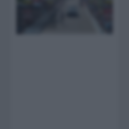
Evenepoel se lleva la
etapa en solitario|
Foto: Soudal Quick
Step