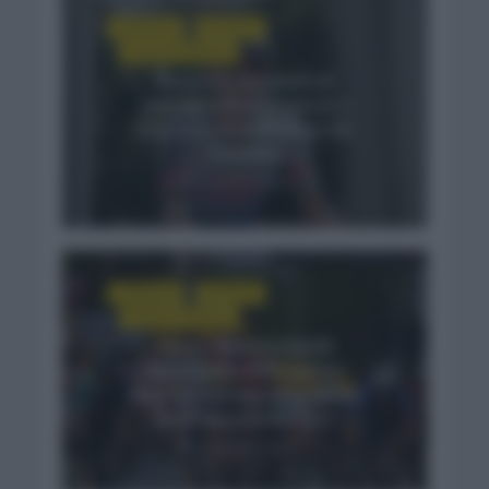
CRÓNICAS
NOTICIAS
TOUR DE FRANCIA
Remco Evenepoel se
impone sobre Pogacar y
Del Toro en el Plateau de
Solaison
3 semanas hace
CRÓNICAS
NOTICIAS
TOUR DE FRANCIA
Soren Waerenskjold
sorprende en el esprint
final en la etapa más rápida
de la historia del Tour
3 semanas hace