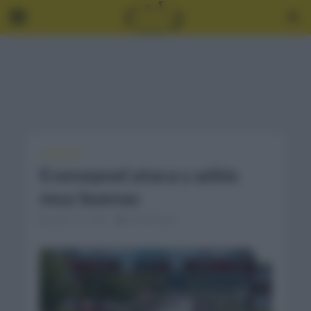
CRÓNICAS
Evenepoel ataca y adiós
muy buenas
junio 17, 2023
2 Min Read