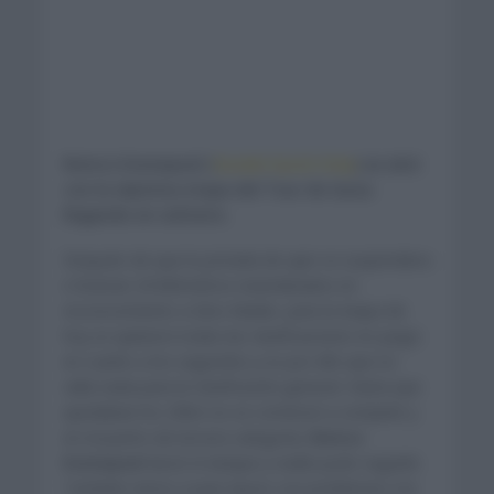
Remco Evenepoel (
Soudal Quick Step
) se alzó
con la séptima etapa del Tour de Suiza
llegando en solitario.
Después de que la jornada de ayer se suspendiera
e hicieran 20 kilómetros neutralizados en
reconocimiento a Gino Mader, para la etapa de
hoy se quitaron todas las clasificaciones en juego
en cuanto a los segundos y es por ello que no
valía nada para la clasificación general. Hasta que
quedaban los 25km no se comenzó a competir y
en el puerto de tercera categoría,
Remco
Evenepoel
lanzó el ataque y nadie pudo seguirle.
También vimos a Juan Ayuso con problemas a la