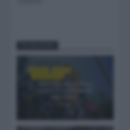
TOUR SUIZA
You may also like
CRÓNICAS
NOTICIAS
TOUR DE FRANCIA
Tadej Pogacar escribe su
nombre en la historia del
Alpe d’Huez
2 semanas hace