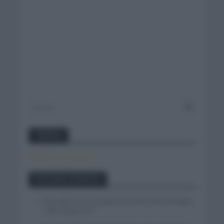
Twitter
Tweets by canal_tenis
Entradas recientes
Isaac del Toro se queda en el UAE Team Emirates
– XRG hasta 2031