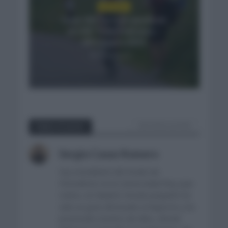
NOTICIAS
Isaac del Toro se queda en
el UAE Team Emirates –
XRG hasta 2031
4 días hace
VER TODOS LOS POST
Sobre el autor
Sergio Casas Romero
Soy estudiante del Grado de
Periodismo en la Universidad Rey Juan
Carlos, en Madrid. Desde pequeño he
sido un gran aficionado al deporte y he
practicado muchos de ellos, desde