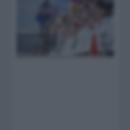
Florian Lipowitz en la
cronoescalada |
A.S.O.Billy Ceusters