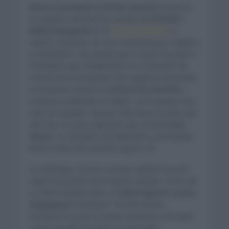
Remco Evenepoel y Florian Lipowitz
serán los
encargados de llevar las riendas del
Red Bull-
BORA-Hansgrohe
en el
Tour de Francia
. La
carrera comienza con una contrarreloj por equipos
en Barcelona. Una prueba que le viene muy bien a
Evenepoel, que actualmente es el campeón del
mundo de la modalidad. Esto significa que podría
ser el primer ciclista en
vestirse de amarillo
y
empezar a defender el maillot, con la ayuda, claro
está, de Lipowitz. Aunque este tercer escalón este
año trae un nuevo aspirante que se llama
Paul
Seixas.
La montaña y los kilómetros acumulados
dirán si estos dos pueden aspirar a él.
Sin embargo, el joven corredor alemán buscará
repetir la posición de la edición anterior, en la cual
se subió al podio junto a
Tadej Pogacar y Jonas
Vingegaard
. El pasado Tour de Francia,
Evenepoel no tuvo su mejor actuación y no pudo
repetir el podio de 2024, ya que acabó