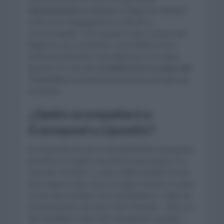
abandonando la carrera
. El belga fue doblado
incluso por Vingegaard en el día de la
cronoescalada. Todo apunta a que, a pesar que
llegan los dos corredores como líderes de la
estructura alemana, este dilema por ver quien
apunta a lo más alto
se definirá en la etapa del
Tourmalet,
la primera gran prueba de fuego de
la edición.
¿Quién acompañará a
Evenepoel y Lipowitz?
No hay duda de que el Red Bull-BORA-Hansgrohe
presenta un equipo muy fuerte para aspirar a lo
más alto. El Visma | Lease a Bike también lo hizo
hace algunos días, pero el equipo alemán no tiene
mucho que envidiar a los neerlandeses. A falta de
la presentación del UAE Team Emirates – XRG y la
del Decathlon CMA CGM, Evenepoel y Lipowitz