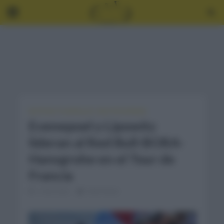
NOTICIAS
•
PLANTILLAS
•
UNCATEGORIZED
Evenepoel y Lipowitz
lideran al Red Bull-BORA-
Hansgrohe en el Tour de
Francia
1 mes hace
2 Min Read