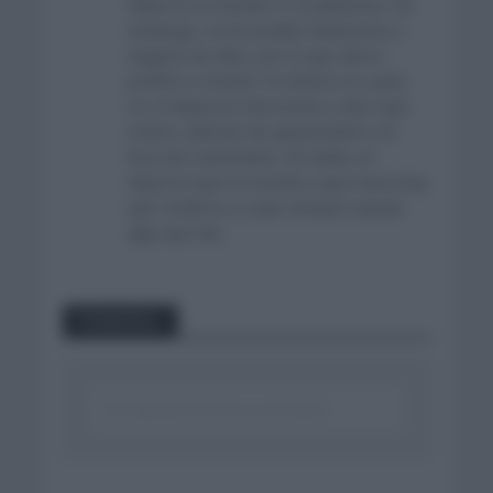
fútbol en el Getafe CF al atletismo. Sin
embargo, no he podido dedicarme a
ninguno de ellos, por lo que ahora
prefiero contarlo. El ciclismo es, para
mi, el deporte más bonito y duro que
existe, además de apasionante a la
hora de transmitirlo. Sin duda, un
deporte que te enseña a que nunca hay
que rendirse y a que siempre queda
algo que dar.
Comentar...
Click aquí para escribir un comentario