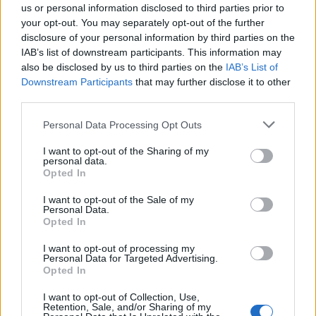
us or personal information disclosed to third parties prior to
Categorías
your opt-out. You may separately opt-out of the further
disclosure of your personal information by third parties on the
CLÁSICAS
IAB’s list of downstream participants. This information may
CRÓNICAS
also be disclosed by us to third parties on the
IAB’s List of
Downstream Participants
that may further disclose it to other
CURIOSIDADES
third parties.
ESTADÍSTICAS
Please note that this website/app uses one or more Google
GIRO DE ITALIA
Personal Data Processing Opt Outs
services and may gather and store information including but
GRANDES VUELTAS
not limited to your visit or usage behaviour. You may click to
I want to opt-out of the Sharing of my
personal data.
NOTICIAS
grant or deny consent to Google and its third-party tags to
Opted In
use your data for below specified purposes in below Google
PLANTILLAS
consent section.
I want to opt-out of the Sale of my
PREVIAS
Personal Data.
Opted In
TOUR DE FRANCIA
Uncategorized
I want to opt-out of processing my
Personal Data for Targeted Advertising.
VUELTA A ESPAÑA
Opted In
I want to opt-out of Collection, Use,
Retention, Sale, and/or Sharing of my