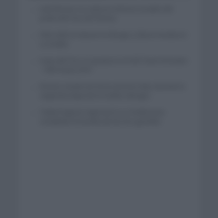
Iván Romeo se cuela en el tercer escalón del
podio del Tour de Polonia
Felix Gall se impone en Burgos y fija la mirada en
La Vuelta
Isaac del Toro se queda en el UAE Team Emirates
– XRG hasta 2031
El buen estado de forma de Enric Mas durante la
segunda etapa de la Vuelta a Burgos
Tadej Pogacar regresará a La Vuelta para
completar la hazaña de las tres grandes