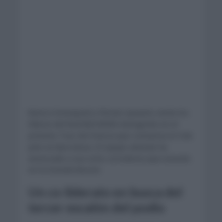
Remco Evenepoel y Florian Lipowitz serán los
líderes del Red Bull-BORA-Hansgrohe en el
próximo Tour de Francia que comienza el 4 de
julio en Barcelona. El equipo alemán ha
anunciado a sus ocho corredores que estarán
en la Grande Boucle.
Un co-liderato en busca del
tercer escalón del podio