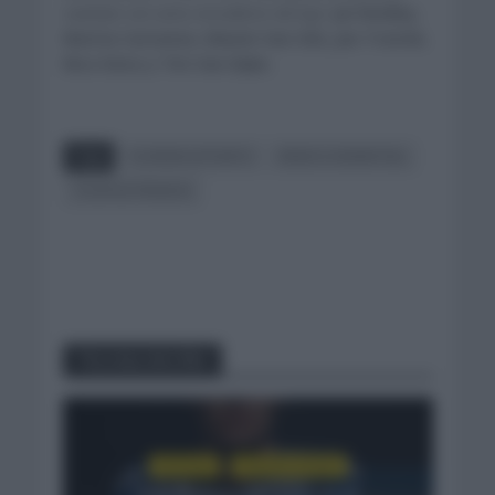
cuentan con unos escuderos de lujo:
Jai Hindley,
Mattia Cattaneo, Maxim Van Gils, Jan Tratnik,
Nico Denz y Tim Van Dijke.
Tags
FLORIAN LIPOWITZ
REMCO EVENEPOEL
TOUR DE FRANCIA
You may also like
NOTICIAS
UNCATEGORIZED
Iván Romeo se cuela en el