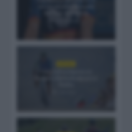
tercer escalón del podio
del Tour de Polonia
10 horas hace
NOTICIAS
Felix Gall se impone en
Burgos y fija la mirada en La
Vuelta
2 días hace