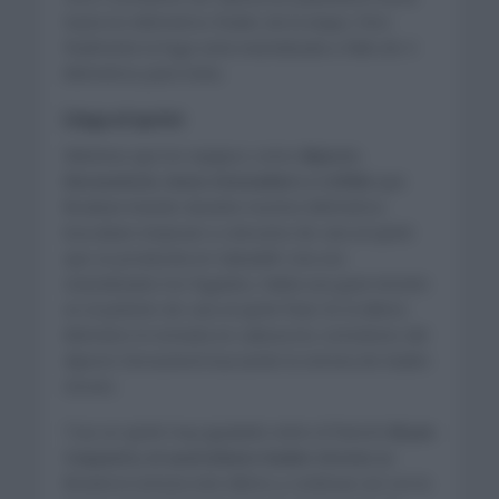
hasta los kilómetros finales de la etapa. Pero
finalmente la fuga sería neutralizada a falta de 4
kilómetros para meta.
Llega el sprint
Mientras que los equipos como
Alpecin-
Deceuninck, Ineos-Grenadiers o Cofidis
que
llevaban tirando durante muchos kilómetros
buscaban empezar a colocarse de cara al sprint
que se produciría en Sabadell. Una vez
neutralizados los fugados, había una gran tensión
en el pelotón de cara al sprint final. En el último
kilómetro lo tomaría en cabeza los corredores del
Alpecin-Deceuninck buscando la victoria de Kaden
Groves.
Tras un sprint muy igualado entre el francés
Bryan
Coquard y el australiano Kaden Groves s
e
llevaría la victoria este último y continuar así con la