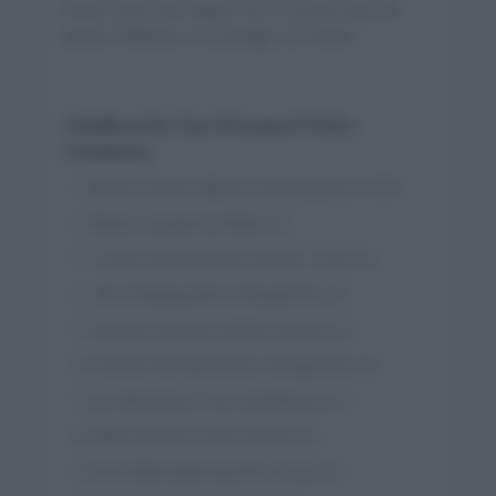
buena racha del equipo tras la victoria ayer de
Jasper Phillipsen en la Brugge De Panne.
Clasificación Top 10 etapa 4 Volta
Catalunya
Kaden Groves (Alpecin-Deceuninck) 4:19:37
Bryan Coquard (Cofidis) á 0
Corbin Strong (Israel Premier Tech) á 0
Ide Schelling (Bora Hansgrohe) á 0
Clement Venturini (AG2R Citroen) á 0
Frederik Wandahl (Bora Hansgrohe) á 0
Jon Aberasturi (Trek-Segafredo) á 0
Milan Menten (Lotto-Dstny) á 0
Arne Marit (Intermarché-Circus) á 0