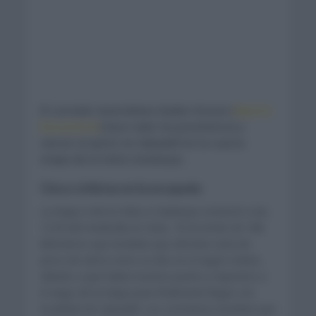
El corredor Australiano Kaden Groves (
Alpecin
Deceuninck
) hace valer los pronósticos y
vencer al sprint en Sabadell en la cuarta
etapa de la Volta Catalunya.
Cinco ciclistas en la escapada
La etapa 4 de la Volta a Catalunya comenzó a las
12:30 del mediodía en Llivia. El recorrido de 188
kilómetros que tendrían que afrontar sería de
picos de sierra como se dice en el argot ciclista,
debido a que había muchos puerto y repechos a
lo largo de la etapa para finalmente llegar a la
localidad de Sabadell. Los corredores tendrían que