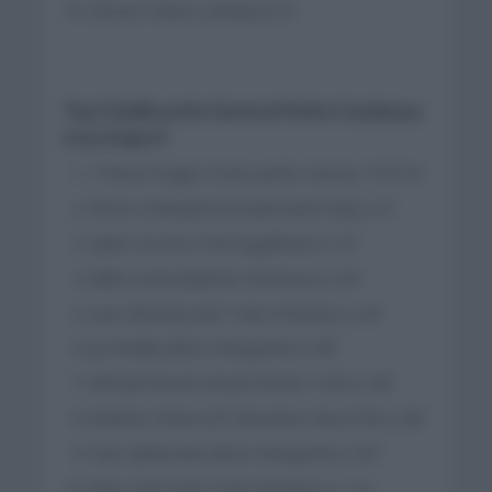
Simone Velasco (Astana) á 0
Top Clasificación General Volta Catalunya
tras etapa 4
1.Primoz Roglic (Team Jumbo Visma) 17:01:54
Remco Evenepoel (Soudal Quick Step) a 0″
Giulio Ciccone (Trek Segafredo) a 19″
Mikel Landa (Bahrain Victorious) a 44″
Joao Almeida (UAE Team Emirates) a 44″
Jai Hindley (Bora Hansgrohe) a 48″
Michael Woods (Israel Premier Tech) a 48″
Esteban Chaves (EF Education Easy Post) a 48″
Cian Uijtebroeks (Bora Hansgrohe) a 58″
Marc Soler (UAE Team Emirates) a 1:12