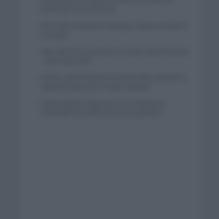
podio del Tour de Polonia
Felix Gall se impone en Burgos y fija la mirada en
La Vuelta
Isaac del Toro se queda en el UAE Team Emirates
– XRG hasta 2031
El buen estado de forma de Enric Mas durante la
segunda etapa de la Vuelta a Burgos
Tadej Pogacar regresará a La Vuelta para
completar la hazaña de las tres grandes