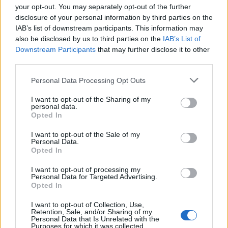
your opt-out. You may separately opt-out of the further
disclosure of your personal information by third parties on the
CLÁSICAS
IAB’s list of downstream participants. This information may
CRÓNICAS
also be disclosed by us to third parties on the
IAB’s List of
Downstream Participants
that may further disclose it to other
CURIOSIDADES
third parties.
ESTADÍSTICAS
Please note that this website/app uses one or more Google
GIRO DE ITALIA
Personal Data Processing Opt Outs
services and may gather and store information including but
GRANDES VUELTAS
not limited to your visit or usage behaviour. You may click to
I want to opt-out of the Sharing of my
personal data.
NOTICIAS
grant or deny consent to Google and its third-party tags to
Opted In
use your data for below specified purposes in below Google
PLANTILLAS
consent section.
I want to opt-out of the Sale of my
PREVIAS
Personal Data.
Opted In
TOUR DE FRANCIA
Uncategorized
I want to opt-out of processing my
Personal Data for Targeted Advertising.
VUELTA A ESPAÑA
Opted In
I want to opt-out of Collection, Use,
Retention, Sale, and/or Sharing of my
Personal Data that Is Unrelated with the
Purposes for which it was collected.