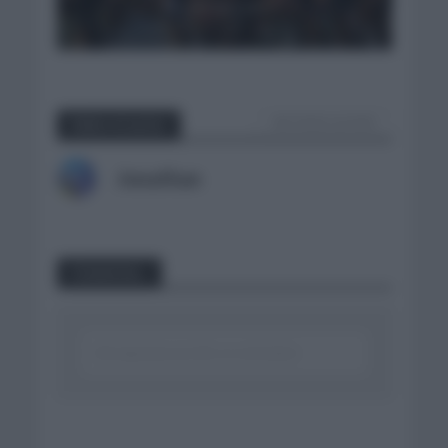
4 semanas hace
VER TODOS LOS POST
Sobre el autor
Jonathan
Comentar...
Click aquí para escribir un comentario