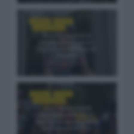
CRÓNICAS
NOTICIAS
TOUR DE FRANCIA
Remco Evenepoel se
impone sobre Pogacar y
Del Toro en el Plateau de
Solaison
3 semanas hace
CRÓNICAS
NOTICIAS
TOUR DE FRANCIA
Soren Waerenskjold
sorprende en el esprint
final en la etapa más rápida
de la historia del Tour