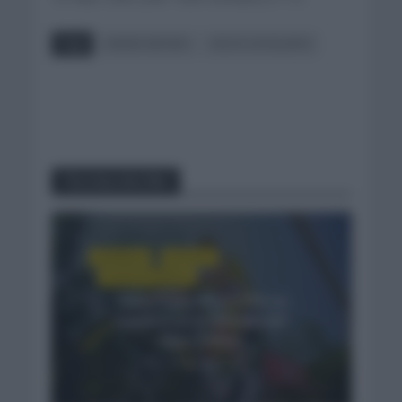
Tags
KADEN GROVES
VOLTA CATALUNYA
You may also like
CRÓNICAS
NOTICIAS
TOUR DE FRANCIA
Tadej Pogacar escribe su
nombre en la historia del
Alpe d’Huez
2 semanas hace