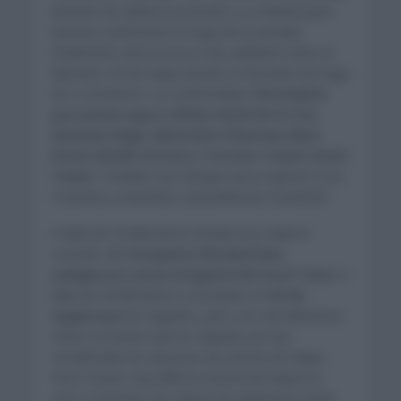
afrontar de salida la ascensión a La Molina para
intentar conformarse la fuga de la jornada.
Finalmente sería un poco más adelante sobre el
kilómetro 45 de etapa donde se formaría una fuga
de 5 corredores. La conformaban
Christopher
Juul-Jensen (Jayco-AlUla), David de la Cruz
(Astana), Roger Adriá (Kern-Pharma), Nans
Peters (AG2R Citroen) y Torstein Traeen (UnoX
Team)
. Tendrían una ventaja nunca superior a los
4 minutos y bastante controlada por el pelotón.
A falta de 53 kilómetros tendría una caída el
corredor del
Groupama-FDJ Matthieu
Ladagnous y Jonas Gregaard del UnoX Team
. A
falta de 29 kilómetros coronarían el
Coll de
Lligabosses
los fugados, pero con una diferencia
menor al minuto que les dejarían ya muy
complicadas las opciones de victoria de etapa.
Pese a tener muy difícil la victoria de etapa los
cinco corredores de cabeza les plantearon lucha