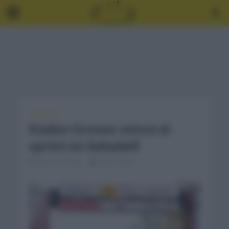
CRÓNICAS
Kaden Groves vence al
sprint en Sabadell
marzo 23, 2023
3 Min Read