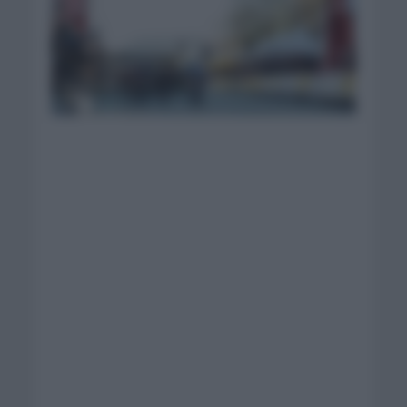
Groves se lleva el
sprint| Foto: Volta