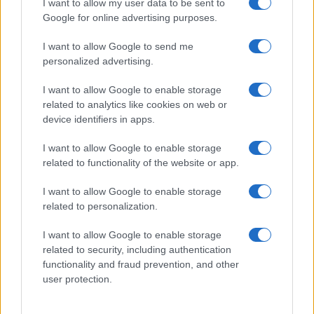
I want to allow my user data to be sent to
Google for online advertising purposes.
I want to allow Google to send me
personalized advertising.
I want to allow Google to enable storage
related to analytics like cookies on web or
device identifiers in apps.
I want to allow Google to enable storage
related to functionality of the website or app.
I want to allow Google to enable storage
related to personalization.
I want to allow Google to enable storage
Sitios recomendados
related to security, including authentication
functionality and fraud prevention, and other
Resultados de ciclismo en vivo
user protection.