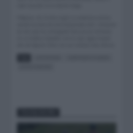
subir al podio en la edición belga.
Philipsen, de 23 años logró su undécima victoria
siendo la sexta de esta temporada 2021. Destacan
las dos que ha conseguido hace pocas semanas
en La Vuelta a España. Con lo cual, sigue el gran
año de Alpecin Fenix con sus ciclistas más veloces.
Tags
ALPECIN FENIX
CAMPEONATO FLANDES
JASPER PHILIPSEN
You may also like