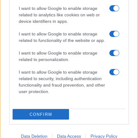
I want to allow Google to enable storage
related to analytics like cookies on web or
device identifiers in apps.
I want to allow Google to enable storage
related to functionality of the website or app.
I want to allow Google to enable storage
related to personalization.
I want to allow Google to enable storage
Sitios recomendados
related to security, including authentication
functionality and fraud prevention, and other
Resultados de ciclismo en vivo
user protection.
Copyright © 2021. MetaCiclismo.
CONFIRM
Data Deletion
Data Access
Privacy Policy
SITEMAP
COOKIES