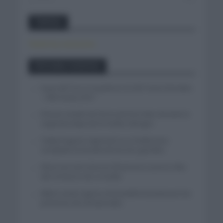
Twitter
Tweets by canal_tenis
Entradas recientes
Isaac del Toro se queda en el UAE Team Emirates
– XRG hasta 2031
El buen estado de forma de Enric Mas durante la
segunda etapa de la Vuelta a Burgos
Tadej Pogacar regresará a La Vuelta para
completar la hazaña de las tres grandes
Wout van Aert reina en Dinamarca a pocos días
del comienzo de La Vuelta
Mikel Landa regresa al Euskaltel Euskadi para las
próximas dos temporadas