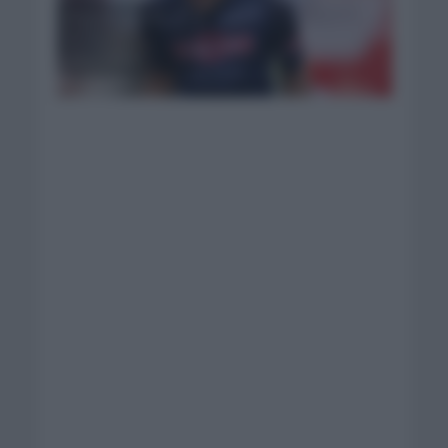
Philipsen gana el
campeonato
Flandes. Foto:
Alpecin Fenix