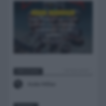
NOTICIAS
VUELTA A ESPAÑA
Tadej Pogacar regresará a
La Vuelta para completar
la hazaña de las tres
grandes
3 días hace
VER TODOS LOS POST
Sobre el autor
Ander Millan