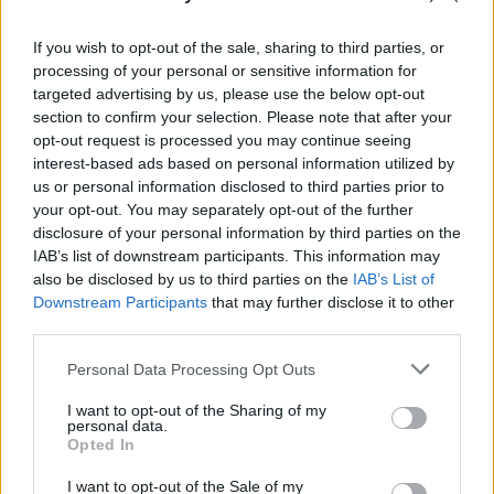
If you wish to opt-out of the sale, sharing to third parties, or
processing of your personal or sensitive information for
targeted advertising by us, please use the below opt-out
section to confirm your selection. Please note that after your
opt-out request is processed you may continue seeing
interest-based ads based on personal information utilized by
us or personal information disclosed to third parties prior to
Categorías
your opt-out. You may separately opt-out of the further
disclosure of your personal information by third parties on the
CLÁSICAS
IAB’s list of downstream participants. This information may
CRÓNICAS
also be disclosed by us to third parties on the
IAB’s List of
Downstream Participants
that may further disclose it to other
CURIOSIDADES
third parties.
ESTADÍSTICAS
Please note that this website/app uses one or more Google
GIRO DE ITALIA
Personal Data Processing Opt Outs
services and may gather and store information including but
GRANDES VUELTAS
not limited to your visit or usage behaviour. You may click to
I want to opt-out of the Sharing of my
personal data.
NOTICIAS
grant or deny consent to Google and its third-party tags to
Opted In
use your data for below specified purposes in below Google
PLANTILLAS
consent section.
I want to opt-out of the Sale of my