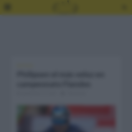
NOTICIAS
Philipsen el más veloz en
campeonato Flandes
septiembre 17, 2021
1 Min Read