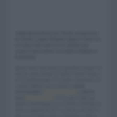
Celebrada la edición No.105 del campeonato
de Flandes, Jasper Philipsen (Alpecin Fenix) fue
el ciclista más veloz en los 195,3km que
tuvieron que realizar con salida y llegada en
Koolskamp.
Alpecin Fenix está siendo un grandioso equipo a la
hora de saber encajar los finales al sprint masivo y
en la localidad belga, lo ha vuelto a demostrar con
un gran Philipsen que se impuso a
Dylan
Groenewegen
(
Team Jumbo Visma
) y
Martin
Laas
(
Bora Hansgrohe
). Es el cuarto podio que
obtiene Groenewegen con el triunfo cosechado en
2018, el segundo de 2017 y el tercero de 2019. Es
decir, en su cuarta carrera consecutiva, vuelve a