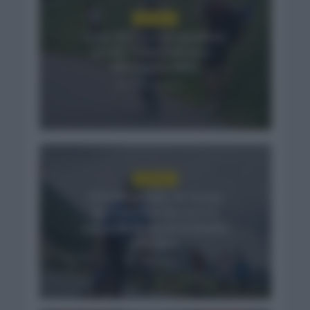
NOTICIAS
Isaac del Toro se queda en
el UAE Team Emirates –
XRG hasta 2031
11 horas hace
NOTICIAS
El buen estado de forma
de Enric Mas durante la
segunda etapa de la Vuelta
a Burgos
1 día hace