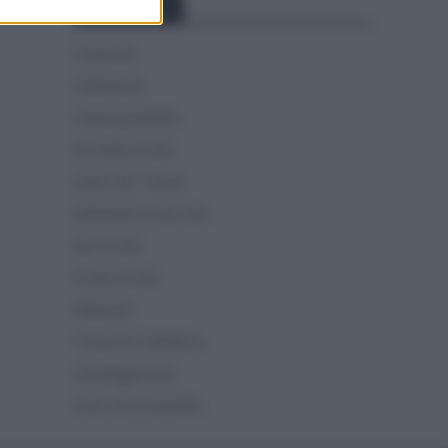
Categorías
CLÁSICAS
CRÓNICAS
CURIOSIDADES
ESTADÍSTICAS
GIRO DE ITALIA
GRANDES VUELTAS
NOTICIAS
PLANTILLAS
PREVIAS
TOUR DE FRANCIA
Uncategorized
VUELTA A ESPAÑA