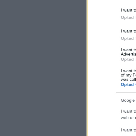
I want t
Opted 
I want t
Opted 
I want 
Advertis
Opted 
I want t
of my P
was col
Opted 
Google 
I want t
web or d
I want t