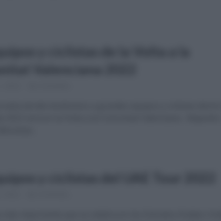
uipos y ciclistas de la Volta a la
itat Valenciana 2022
1, 2022
Comentar...
rueba donde tendremos a grandes equipos y ciclistas dentro
 2022 será en la Volta a la Comunitat Valenciana. Alejandr
Movistar...
quipos y ciclistas del UAE Tour 2022
, 2022
Comentar...
 más importante que se celebra en los Emiratos Árabes Un