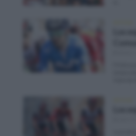
el...
NOTICIAS
Los eq
Comun
febrero 
Primera p
temporada
Valverde (
NOTICIAS
Los e
enero 22
La prueba