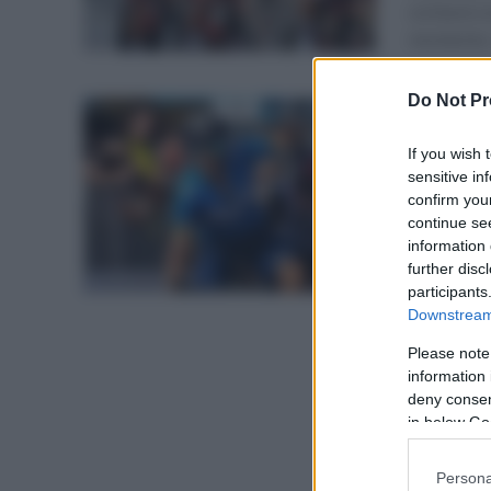
contará co
momento. 
Do Not Pr
NOTICIAS
Los eq
If you wish 
Andal
sensitive in
confirm you
enero 19
continue se
information 
Mucha exp
further disc
conocen t
participants
Downstream 
ciclistas qu
Please note
information 
deny consent
in below Go
Persona