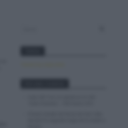
Twitter
 la
Tweets by canal_tenis
o
Entradas recientes
Isaac del Toro se queda en el UAE
Team Emirates – XRG hasta 2031
El buen estado de forma de Enric Mas
durante la segunda etapa de la Vuelta a
idos
Burgos