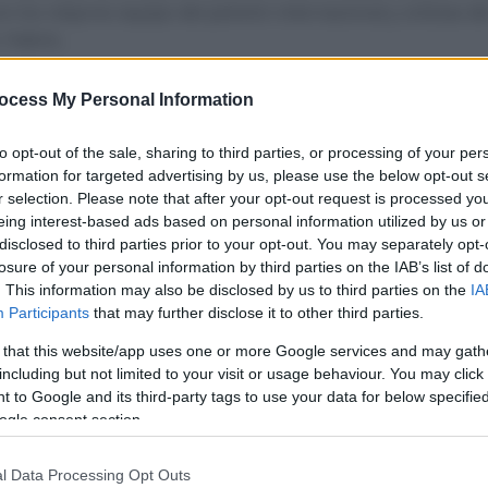
n los mejores equipo del pelotón internacional y ciclistas de
Habrá...
ocess My Personal Information
uipos y ciclistas para La Vuelta
to opt-out of the sale, sharing to third parties, or processing of your per
ucía 2022
formation for targeted advertising by us, please use the below opt-out s
r selection. Please note that after your opt-out request is processed y
, 2022
Comentar...
eing interest-based ads based on personal information utilized by us or
disclosed to third parties prior to your opt-out. You may separately opt-
ectación para una nueva edición de La Vuelta Andalucía. Ya
losure of your personal information by third parties on the IAB’s list of
odos los equipos que estarán en la prueba y algunos de los
. This information may also be disclosed by us to third parties on the
IA
Participants
that may further disclose it to other third parties.
e...
 that this website/app uses one or more Google services and may gath
including but not limited to your visit or usage behaviour. You may click 
 to Google and its third-party tags to use your data for below specifi
ogle consent section.
l Data Processing Opt Outs