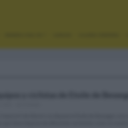
GRANDES VUELTAS
CLÁSICAS
CICLISMO FEMENINO
uipos y ciclistas de Etoile de Besse
3, 2022
Comentar...
 hasta el 6 de febrero se disputa el Etoile de Besseges una 
s que tiene dispone de diferentes vertientes como se muest