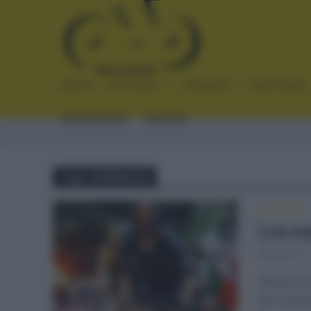
INICIO
NOTICIAS
CRÓNICAS
PLANTILLAS
ENTREVISTAS
ENLACES
Tag - DORSALES
NOTICIAS
Los eq
febrero 
Desde el 2
por etapa