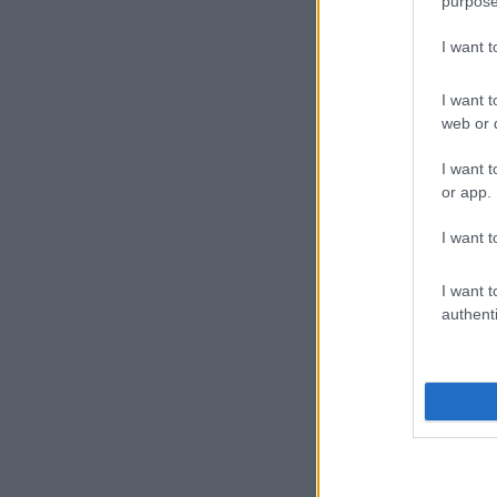
purpose
I want 
I want t
web or d
I want t
or app.
I want t
I want t
authenti