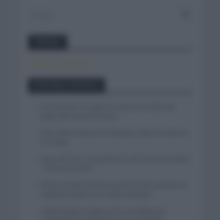
Twitter
Tweets by canal_tenis
Entradas recientes
Iván Romeo se cuela en el tercer escalón del
podio del Tour de Polonia
Felix Gall se impone en Burgos y fija la mirada en
La Vuelta
Isaac del Toro se queda en el UAE Team Emirates
– XRG hasta 2031
El buen estado de forma de Enric Mas durante la
segunda etapa de la Vuelta a Burgos
Tadej Pogacar regresará a La Vuelta para
completar la hazaña de las tres grandes