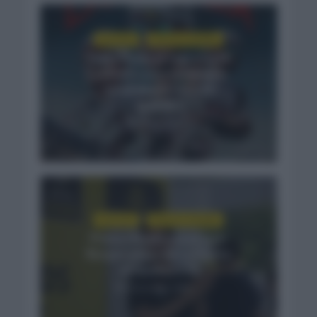
NOTICIAS
VUELTA A ESPAÑA
Tadej Pogacar regresará a
La Vuelta para completar
la hazaña de las tres
grandes
7 días hace
NOTICIAS
VUELTA A ESPAÑA
Primoz Roglic pasará por
Burgos antes de La Vuelta
a España 2026
2 semanas hace