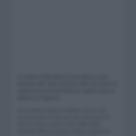
El conjunto liderado por Juan Ayuso y Joao
Almeida UAE Team Emirates XRG fue quien se
impuso en la contrarreloj por equipos que se
disputó en Figueres.
En su primera etapa en España, tuvieron que
transcurrir por 24,1km para que cosecharan en
territorio llano la quinta etapa.
UAE Team
Emirates XRG
fue quienes salieron ganadores