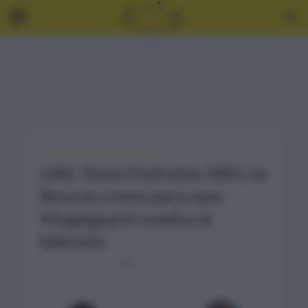
CRÓNICAS
•
VUELTA A ESPAÑA
UAE Team Emirates XRG se
lleva la crono para que
Vingegaard vuelva al
liderato
12 meses hace
2 Min Read