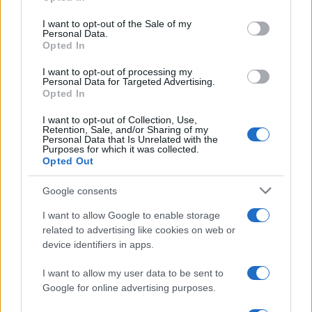
use your data for below specified purposes in below Google
PLANTILLAS
consent section.
I want to opt-out of the Sale of my
PREVIAS
Personal Data.
Opted In
TOUR DE FRANCIA
Uncategorized
I want to opt-out of processing my
Personal Data for Targeted Advertising.
VUELTA A ESPAÑA
Opted In
I want to opt-out of Collection, Use,
Retention, Sale, and/or Sharing of my
Personal Data that Is Unrelated with the
Purposes for which it was collected.
Opted Out
Google consents
I want to allow Google to enable storage
related to advertising like cookies on web or
device identifiers in apps.
I want to allow my user data to be sent to
Google for online advertising purposes.