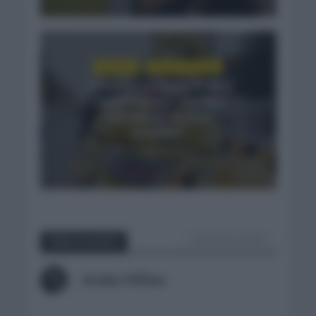
NOTICIAS
VUELTA A ESPAÑA
La Vuelta a España 2026 y
Tadej Pogacar, ¿acudirá
para ganar las tres
grandes?
2 semanas hace
VER TODOS LOS POST
Sobre el autor
Ander Millan