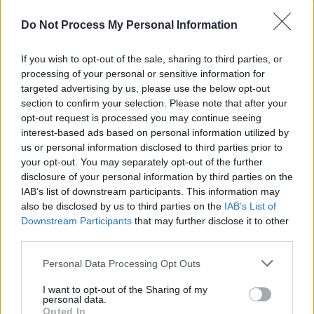
Do Not Process My Personal Information
If you wish to opt-out of the sale, sharing to third parties, or
processing of your personal or sensitive information for
targeted advertising by us, please use the below opt-out
section to confirm your selection. Please note that after your
opt-out request is processed you may continue seeing
interest-based ads based on personal information utilized by
us or personal information disclosed to third parties prior to
Categorías
your opt-out. You may separately opt-out of the further
disclosure of your personal information by third parties on the
CLÁSICAS
IAB’s list of downstream participants. This information may
CRÓNICAS
also be disclosed by us to third parties on the
IAB’s List of
Downstream Participants
that may further disclose it to other
CURIOSIDADES
third parties.
ESTADÍSTICAS
Please note that this website/app uses one or more Google
GIRO DE ITALIA
Personal Data Processing Opt Outs
services and may gather and store information including but
GRANDES VUELTAS
not limited to your visit or usage behaviour. You may click to
I want to opt-out of the Sharing of my
personal data.
NOTICIAS
grant or deny consent to Google and its third-party tags to
Opted In