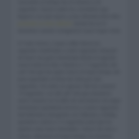
marcando un tiempo de 25 minutos y 26
segundos. Fueron cuatro los corredores que
llegaron con Juan Ayuso y Joao Almeida entre ellos
poniendo un ritmo altísimo
donde fue en el
desenlace cuando consiguieron sacar mayor renta.
El Team Visma | Lease a Bike fueron los
segundos clasificados a siete segundos después
de hacer una gran remontada desde el segundo
sector hasta la meta. Pasaron a 17 segundos del
Lidl Trek que fue quien marcó el mejor tiempo ahí
para superarles en línea de meta por dos
segundos. Por tanto en apenas 7km les sacaron
19 segundos. Los del Lidl Trek que estuvieron
varios minutos en el sillón de vencedores de etapa
terminaron quedando terceros a nueve segundos.
Red Bull Bora Hansgrohe con Pellizzari y Hindley
quedaron cuartos a 12 segundos para que los
quintos sean Ineos Grenadiers. Fueron de más a
menos. Marcaron el mejor tiempo en el primer