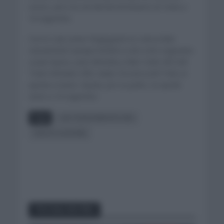
sector, pero los de Bernal terminaron en meta a
16 segundos.
Con lo cual, Jonas Vingegaard se coloca líder
nuevamente aunque tendrá a solo ocho segundos
a Juan Ayuso, Joao Almeida y Marc Soler del UAE
Team Emirates XRG. Giulio Ciccone (Lidl Trek) se
queda a nueve. Gaudu, por su parte, se queda
sexto a 16 segundos.
Tags
UAE TEAM EMIRATES XRG
VUELTA A ESPAÑA
You may also like