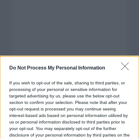
Do Not Process My Personal Information
If you wish to opt-out of the sale, sharing to third parties, or
processing of your personal or sensitive information for
targeted advertising by us, please use the below opt-out
section to confirm your selection. Please note that after your
opt-out request is processed you may continue seeing
interest-based ads based on personal information utilized by
us or personal information disclosed to third parties prior to
Categorías
your opt-out. You may separately opt-out of the further
disclosure of your personal information by third parties on the
CLÁSICAS