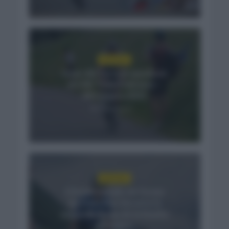
NOTICIAS
Isaac del Toro se queda en
el UAE Team Emirates –
XRG hasta 2031
2 días hace
NOTICIAS
El buen estado de forma
de Enric Mas durante la
segunda etapa de la Vuelta
a Burgos