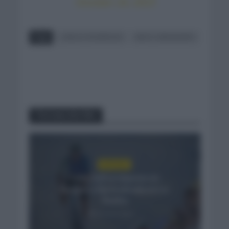
October 24, 2023
Tags
CARLOS RODRÍGUEZ
INEOS GRENADIERS
You may also like
NOTICIAS
Felix Gall se impone en
Burgos y fija la mirada en La
Vuelta
23 mins hace