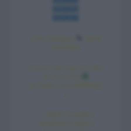
Carlos Rodríguez
INEOS
Grenadiers
A brand new long-term deal
for
@_rccarlos
pic.twitter.com/m0EKR0Gdj
a
— INEOS Grenadiers
(@INEOSGrenadiers)