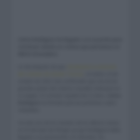
Carlos Rodríguez ha llegado a un acuerdo para
continuar siendo un ciclista que pertenece al
INEOS Grenadiers.
Un día después de que
oficializaran la extensión
del contrato de Geraint Thomas
, el martes 24 de
octubre de 2023, han confirmado que una de las
grandes perlas del ciclismo mundial continuará en
su equipo. El corredor español de 22 años,
Carlos
Rodríguez
ha firmado para las próximas cuatro
campañas.
Ha sido uno de los revuelos de los últimos meses
en el mercado de fichajes ya que Rodríguez había
llegado a un preacuerdo con Movistar. Sin