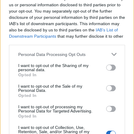
us or personal information disclosed to third parties prior to
Categorías
your opt-out. You may separately opt-out of the further
disclosure of your personal information by third parties on the
CLÁSICAS
IAB’s list of downstream participants. This information may
CRÓNICAS
also be disclosed by us to third parties on the
IAB’s List of
Downstream Participants
that may further disclose it to other
CURIOSIDADES
third parties.
ESTADÍSTICAS
Please note that this website/app uses one or more Google
GIRO DE ITALIA
Personal Data Processing Opt Outs
services and may gather and store information including but
GRANDES VUELTAS
not limited to your visit or usage behaviour. You may click to
I want to opt-out of the Sharing of my
personal data.
NOTICIAS
grant or deny consent to Google and its third-party tags to
Opted In
use your data for below specified purposes in below Google
PLANTILLAS
consent section.
I want to opt-out of the Sale of my
PREVIAS
Personal Data.
Opted In
TOUR DE FRANCIA
Uncategorized
I want to opt-out of processing my
Personal Data for Targeted Advertising.
VUELTA A ESPAÑA
Opted In
I want to opt-out of Collection, Use,
Retention, Sale, and/or Sharing of my