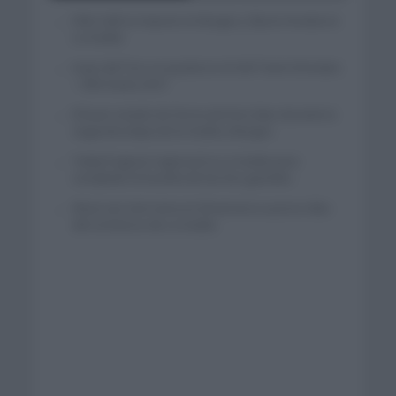
Felix Gall se impone en Burgos y fija la mirada en
La Vuelta
Isaac del Toro se queda en el UAE Team Emirates
– XRG hasta 2031
El buen estado de forma de Enric Mas durante la
segunda etapa de la Vuelta a Burgos
Tadej Pogacar regresará a La Vuelta para
completar la hazaña de las tres grandes
Wout van Aert reina en Dinamarca a pocos días
del comienzo de La Vuelta