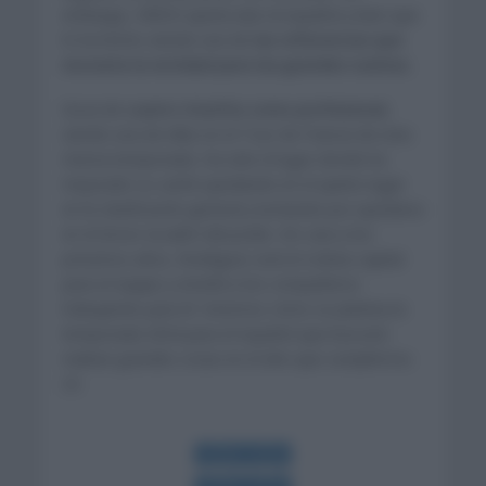
embargo, INEOS quería atar al español y bien que
lo ha hecho siendo una de
las referencias que
necesita la entidad para las grandes vueltas.
Goza de
cuatro triunfos como profesional
,
siendo una de ellas en el Tour de Francia de esta
misma temporada. Ha sido el lugar donde ha
mejorado su caché quedando en el quinto lugar
en la clasificación general y luchando por quedarse
en el tercer escalón del podio. De cara a los
próximos años, Rodríguez será el ciclista capital
para el equipo y tendrá a los compañeros
trabajando para él. Veremos cómo se plantea la
temporada 2024 para el español que buscará
realizar grandes cosas en el año que cumplirá los
23.