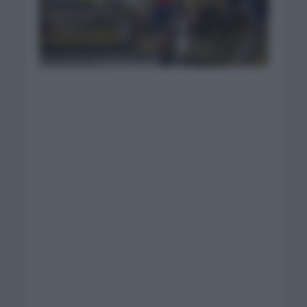
Carlos Rodríguez
extiende su
contrato| Foto:
INEOS Grenadiers