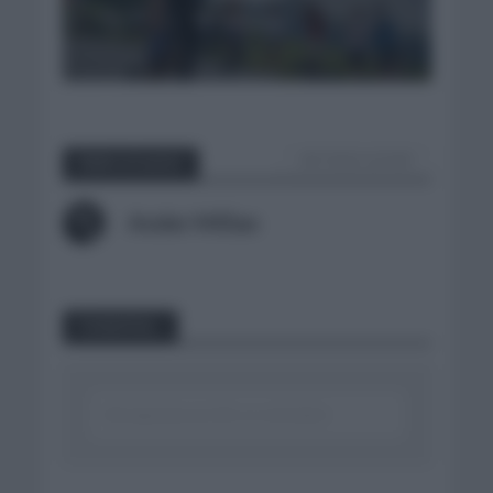
3 días hace
VER TODOS LOS POST
Sobre el autor
Ander Millan
Comentar...
Click aquí para escribir un comentario