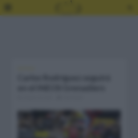
NOTICIAS
Carlos Rodríguez seguirá
en el INEOS Grenadiers
octubre 24, 2023
2 Min Read