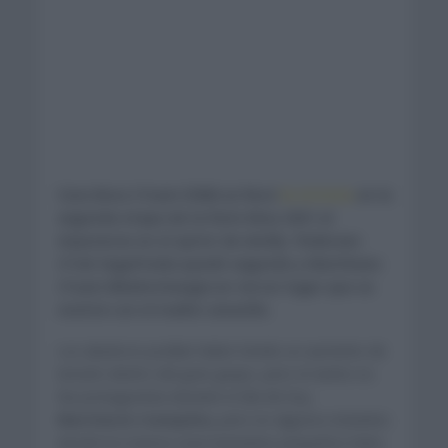
Cees Boos (Team DSM) se llevó
la victoria
en la
segunda etapa de la París-Niza 2021 al
imponerse en el sprint de Amilly. Pedersen
(Trek Segafredo) quedó segundo y Matthews
(Team BikeExchange) en tercer lugar que se
vestirá con el mallot amarillo.
Los abanicos podían haber tenido un aumento de
tensión dentro del gran grupo, pero el viento no
fue protagonista durante el día de hoy.
Marcharon tranquilos,
pero en algunos instantes
donde los tramos eran bastantes pequeños hubo