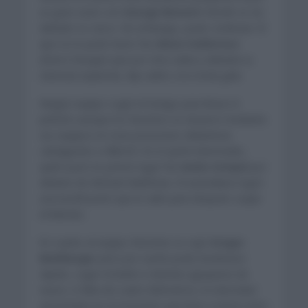
un gran susto con
George Bennett
donde se vio
dañado su casco. Sin embargo, pudo continuar. El
que no lo pudo hacer fue
Alexis Vuillermoz
(Direct Energie) que por otra caída y dañada su
clavícula izquierda, dijo adiós a la ronda gala.
Ningún equipo cogió el testigo para llevar el
pelotón aunque los favoritos se situaron mediante
sus equipos en esas posiciones delanteras
cabalgando a 40km/h. En el sprint intermedio,
quién pasó en primer lugar fue
Andre Greipel
por
delante de Michael Matthews. El australiano logró
una bonificación que le valió para después cuajar
el liderato.
En cuanto al equipo Movistar se cayó
Gregor
Muhlberger
pero por suerte pudo levantarse
rápido, coger el bidón e intentar agruparse de
nuevo. A falta de cuatro kilómetros, la velocidad
aumentaba en el momento que iban a entrar entre