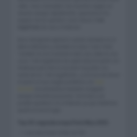
calles. Ineos Grenadiers fue el primer equipo en
situarse aunque rápidamente, aparecieron los
equipos de los sprinters como fueron
Trek
Segafredo
de cara a Pedersen.
Bora Hansgrohe apareció cuando entraban en el
último kilómetro y también lo hacía Team DSM.
También en ese momento hubo una caída en una
curva. Trek Segafredo fue quién lanzó el sprint con
Pedersen pero Bol se encontró muy bien a la
rueda de los Trek Segaftredo, y a la hora de lanzar
el sprint no tuvo ningún problema con
Sam
Bennett
encontrándose bastante rezagado
aunque remontó posiciones. No le iba a ser
posible quedarse con el liderato ya que Matthews
quedó en tercer lugar.
Top 10 segunda etapa París Niza 2021
Cees Bol (Team DSM) 4:27:59