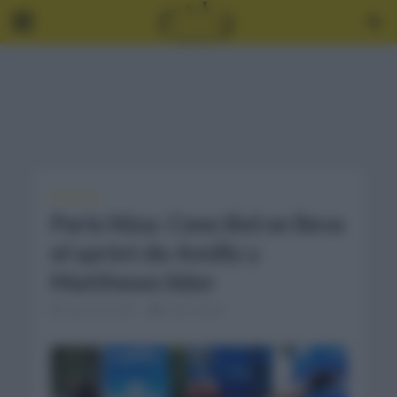
NOTICIAS
Paris Niza: Cees Bol se lleva
el sprint de Amilly y
Matthews líder
marzo 8, 2021
2 Min Read