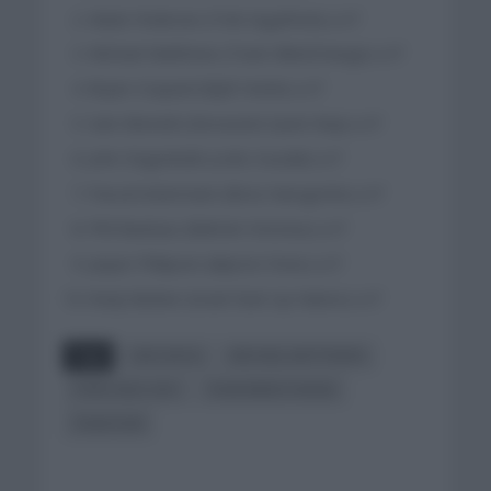
Mads Pedersen (Trek Segafredo) a 0″
Michael Matthews (Team BikeEchange) a 0″
Bryan Coquard (ByB Hotels) a 0″
Sam Bennett (Deceunick Quick Step) a 0″
John Degenkolb (Lotto Soudal) a 0″
Pascal Ackermann (Bora Hansgrohe) a 0″
Phil Bauhaus (Bahrein Victorius) a 0″
Jasper Philipsen (Alpecin-Fenix) a 0″
Rudy Barbier (Israel Start Up Nation) a 0″
Tags
CEES BOOL
MICHAEL MATTHEWS
PARIS-NIZA 2021
TEAM BIKEECHANGE
TEAM DSM