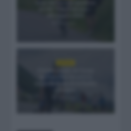
Isaac del Toro se queda en
el UAE Team Emirates –
XRG hasta 2031
2 días hace
NOTICIAS
El buen estado de forma
de Enric Mas durante la
segunda etapa de la Vuelta
a Burgos
3 días hace