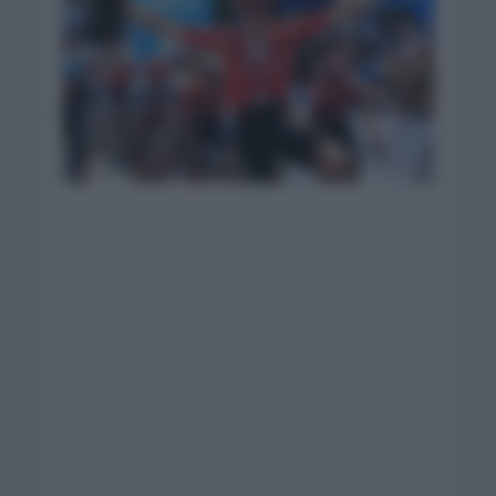
Cees Bool se lleva la
primera del año.
Foto: Team DSM