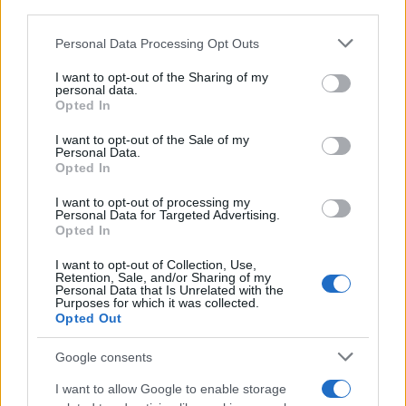
third parties.
ESTADÍSTICAS
Please note that this website/app uses one or more Google
GIRO DE ITALIA
Personal Data Processing Opt Outs
services and may gather and store information including but
GRANDES VUELTAS
not limited to your visit or usage behaviour. You may click to
I want to opt-out of the Sharing of my
personal data.
NOTICIAS
grant or deny consent to Google and its third-party tags to
Opted In
use your data for below specified purposes in below Google
PLANTILLAS
consent section.
I want to opt-out of the Sale of my
PREVIAS
Personal Data.
Opted In
TOUR DE FRANCIA
Uncategorized
I want to opt-out of processing my
Personal Data for Targeted Advertising.
VUELTA A ESPAÑA
Opted In
I want to opt-out of Collection, Use,
Retention, Sale, and/or Sharing of my
Personal Data that Is Unrelated with the
Purposes for which it was collected.
Opted Out
Google consents
I want to allow Google to enable storage