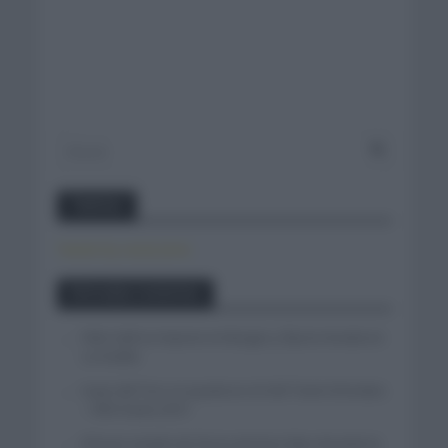
Twitter
Tweets by canal_tenis
Entradas recientes
Felix Gall se impone en Burgos y fija la mirada en
La Vuelta
Isaac del Toro se queda en el UAE Team Emirates
– XRG hasta 2031
El buen estado de forma de Enric Mas durante la