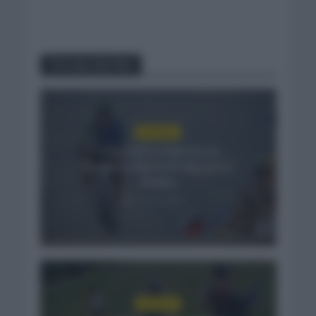
You may also like
NOTICIAS
Felix Gall se impone en
Burgos y fija la mirada en La
Vuelta
7 horas hace
NOTICIAS