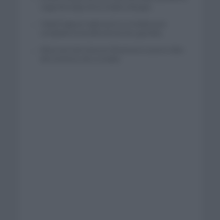
segunda etapa de la Vuelta a Burgos
Tadej Pogacar regresará a La Vuelta para
completar la hazaña de las tres grandes
Wout van Aert reina en Dinamarca a pocos días
del comienzo de La Vuelta