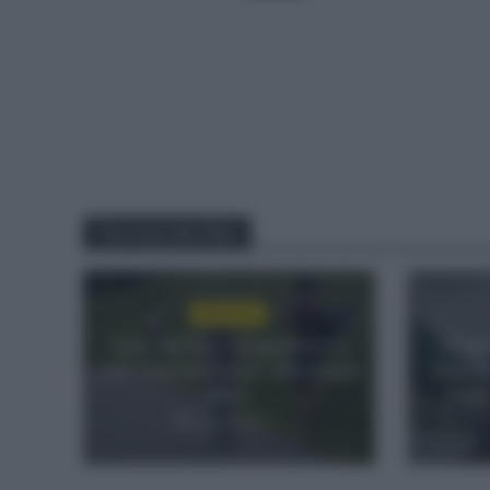
You may also like
NOTICIAS
Isaac del Toro se queda en el
El bu
UAE Team Emirates – XRG hasta
Enric 
2031
etapa
2 días hace