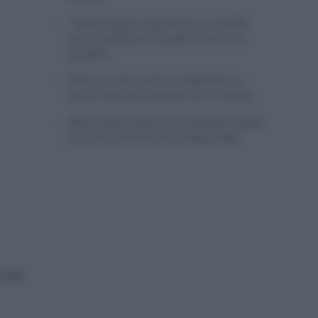
Tadej Pogacar regresará a La Vuelta
para completar la hazaña de las tres
grandes
Wout van Aert reina en Dinamarca a
pocos días del comienzo de La Vuelta
Mikel Landa regresa al Euskaltel Euskadi
para las próximas dos temporadas
e una