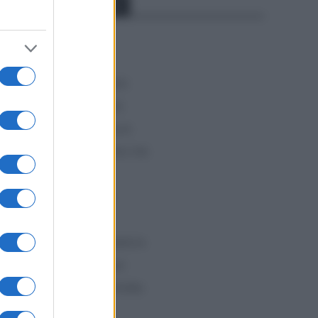
Categorías
CLÁSICAS
CRÓNICAS
CURIOSIDADES
ESTADÍSTICAS
GIRO DE ITALIA
ínea
GRANDES VUELTAS
6
NOTICIAS
PLANTILLAS
e
PREVIAS
TOUR DE FRANCIA
lta
Uncategorized
VUELTA A ESPAÑA