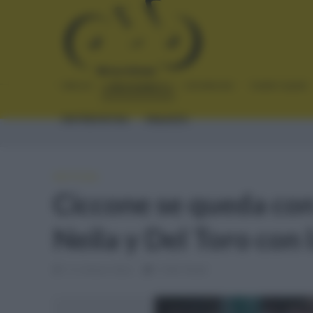
INICIO
NOTICIAS
CRÓNICAS
PLANTILLAS
ENTREVISTAS
ENLACES
NOTICIAS
Ciccone se queda con
Neila y Del Toro con 
12 meses hace
3 Min Read