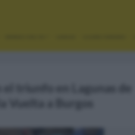
GRANDES VUELTAS
CLÁSICAS
CICLISMO FEMENINO
 el triunfo en Lagunas de
la Vuelta a Burgos