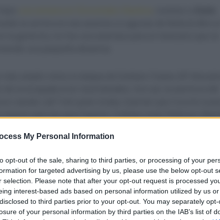
 hace
una semana en Donostiako Klasikoa
, tuvimos a
Giulio
rando la carrera en ese ascenso a Lagunas de Neila (6,4km a
s en la general y no fue una amenaza para el mexicano que se
eniendo una pequeña distancia.
 más amplio vimos el ataque de Esteban Chaves (EF Educati
 de la escapada eran neutralizados. Aun así, la aventura del
uro siendo Lidl Trek quien tiraba. Querían que Ciccone tuvi
 mostró piernas para hacerlo. Ciclistas como Pellizzari (Red 
a (Soudal Quick Step) se quedaron rezagados al ritmo del 
ocess My Personal Information
tapa.
to opt-out of the sale, sharing to third parties, or processing of your per
 e Isaac mientras el líder Leo Bisiaux (Decathlon A2GR La
formation for targeted advertising by us, please use the below opt-out s
friendo y perdiendo contacto. Quienes estaban pudiendo
r selection. Please note that after your opt-out request is processed y
eing interest-based ads based on personal information utilized by us or
rtunato (XDS Astana Team), Egan Bernal (Ineos Grenadiers
disclosed to third parties prior to your opt-out. You may separately opt-
torious). Intentaban mantenerse a unos 15 segundos mientr
losure of your personal information by third parties on the IAB’s list of
Bisiaux.