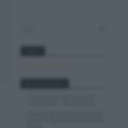
Twitter
Tweets by canal_tenis
Entradas recientes
Isaac del Toro se queda en el UAE
Team Emirates – XRG hasta 2031
El buen estado de forma de Enric Mas
durante la segunda etapa de la Vuelta a
Burgos