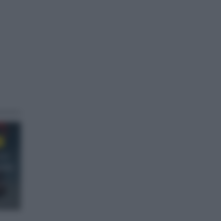
 La
zaña