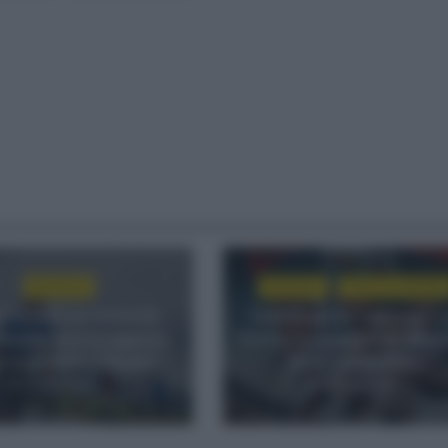
NOTICIAS
NOTICIAS
VUELTA A ESPAÑA
en estado de forma de
Tadej Pogacar regresará a
Mas durante la segunda
Vuelta para completar la ha
 de la Vuelta a Burgos
de las tres grandes
3 días hace
5 días hace