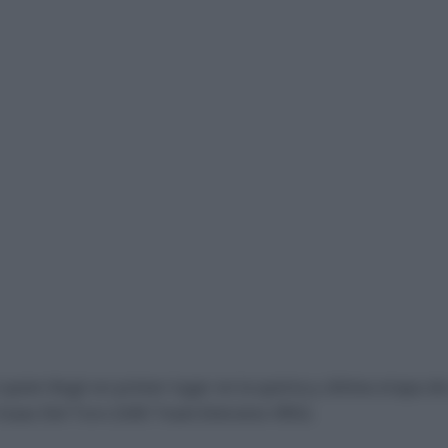
e quien llegó en primer lugar en la quinta y última etapa d
 Isaac Del Toro (UAE Team Emirates XRG).