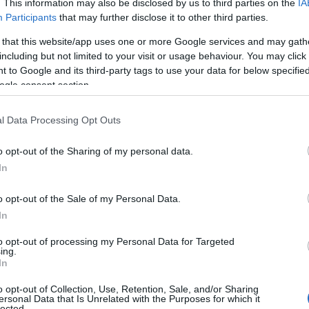
. This information may also be disclosed by us to third parties on the
IA
Participants
that may further disclose it to other third parties.
pañado de su compañero Aleotti había recuperado sensacion
 that this website/app uses one or more Google services and may gath
es con un pedaleo más firme. En cabeza sin embargo, siend
including but not limited to your visit or usage behaviour. You may click 
 to Google and its third-party tags to use your data for below specifi
cuando entraron en el último kilómetro Ciccone lanzó el ataq
ogle consent section.
Isaac se encontraba centrado en la general y no quiso
ba llevando.
l Data Processing Opt Outs
o opt-out of the Sharing of my personal data.
pa 5 |
Patrimonio enológico
In
o opt-out of the Sale of my Personal Data.
ronando en solitario Lagunas de Neila
In
to opt-out of processing my Personal Data for Targeted
ing.
@giuliocicco1
–
@LidlTrek
In
CDELTOROx1
–
@TeamEmiratesUAE
o opt-out of Collection, Use, Retention, Sale, and/or Sharing
ersonal Data that Is Unrelated with the Purposes for which it
ato
–
@XDSAstanaTeam
@ISAACDELTOROx1
lected.