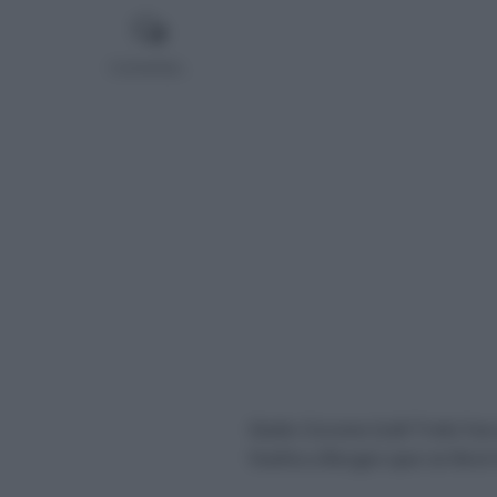
Comentar...
Giulio Ciccone (Lidl Trek) fu
Vuelta a Burgos que se llevó