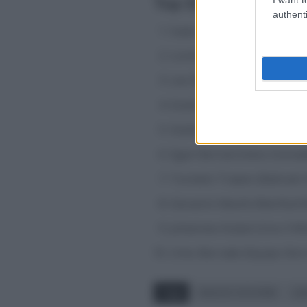
Top 10 clasificación 
authenti
Isaac Del Toro (UAE Team 
Lorenzo Fortunato (XDS A
Leo Bisiaux (Decathlon AG
Giulio Pellizzari (Red Bull
Giulio Ciccone (Lidl Trek) a
Egan Bernal (Ineos Grenadi
Torstein Traeen (Bahrain V
Giovanni Aleotti (Red Bull
Johannes Kulset (Uno X Mob
Urko Berrade (Equipo Kern
Tags
GIULIO CICCONE
LI