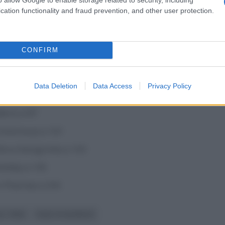
general Vuelta Burgos 2025
cation functionality and fraud prevention, and other user protection.
Emirates XRG) 19:46:48
stana Team) a 19″
CONFIRM
2R La Mondiale) a 25″
 Bora Hansgrohe) a 30″
Data Deletion
Data Access
Privacy Policy
 56″
ers) a 59″
ictorious) a 1:01
 Bora Hansgrohe) a 1:03
ility) a 1:05
 Pharma) a 2:04
DL TREK
VUELTA BURGOS