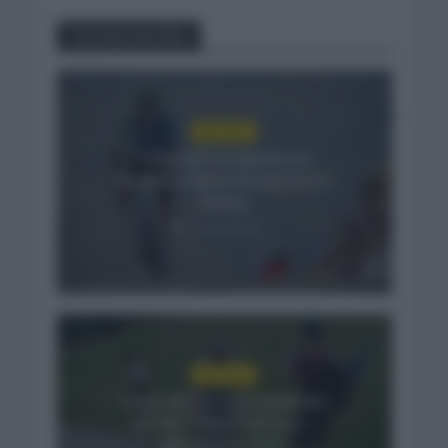
You may also like
NOTICIAS
Felix Gall se impone en
Burgos y fija la mirada en La
Vuelta
12 horas hace
NOTICIAS
Isaac del Toro se queda en
el UAE Team Emirates –
XRG hasta 2031