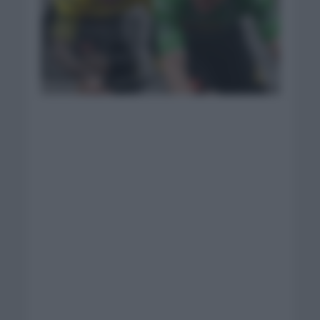
Roglic, Vingegaard y
Van Aert los líderes
para el Tour de
Francia. Foto: Jumbo
Visma