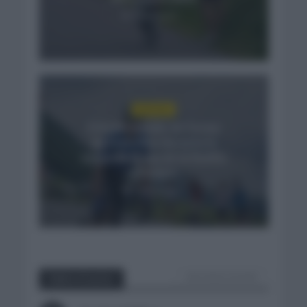
3 días hace
NOTICIAS
El buen estado de forma
de Enric Mas durante la
segunda etapa de la Vuelta
a Burgos
3 días hace
VER TODOS LOS POST
Sobre el autor