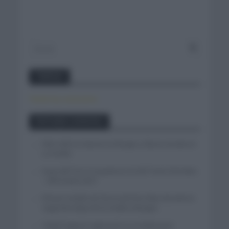
Twitter
Tweets by canal_tenis
Entradas recientes
Felix Gall se impone en Burgos y fija la mirada en
La Vuelta
Isaac del Toro se queda en el UAE Team Emirates
– XRG hasta 2031
El buen estado de forma de Enric Mas durante la
segunda etapa de la Vuelta a Burgos
Tadej Pogacar regresará a La Vuelta para