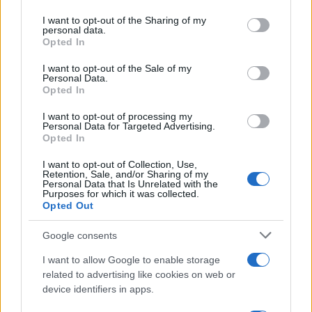
services and may gather and store information including but
GRANDES VUELTAS
not limited to your visit or usage behaviour. You may click to
I want to opt-out of the Sharing of my
personal data.
NOTICIAS
grant or deny consent to Google and its third-party tags to
Opted In
use your data for below specified purposes in below Google
PLANTILLAS
consent section.
I want to opt-out of the Sale of my
PREVIAS
Personal Data.
Opted In
TOUR DE FRANCIA
Uncategorized
I want to opt-out of processing my
Personal Data for Targeted Advertising.
VUELTA A ESPAÑA
Opted In
I want to opt-out of Collection, Use,
Retention, Sale, and/or Sharing of my
Personal Data that Is Unrelated with the
Purposes for which it was collected.
Opted Out
Google consents
I want to allow Google to enable storage
related to advertising like cookies on web or
device identifiers in apps.