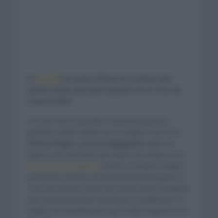
El
equipo
ha hecho oficial los ciclistas del
Jumbo Visma que participarán en el Tour de
Francia 2022.
Con dos de los grandes corredores para las
grandes vueltas dentro de su equipo como son
Primoz Roglic y Jonas Vingegaard
serán los
líderes. Dos hombres que vienen de arrasar en el
Criterium du Dauphine
donde no tuvieron ningún
oponente y vienen con la idea de poder ganar el
Tour de Francia. De por fin, poder alzar el objetivo
que vienen buscando desde que completaron un
equipo de ensueño pero que Tadej Pogacar lo ha