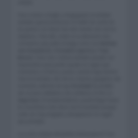
evitado.
Pese a tener a Roglic y Vingegaard, la entidad
también querrá luchar por el mallot de verde de
los puntos con Wout Van Aert siendo otro de los
objetivos. Para ello, están en la alineación dos
corredores que pidió el belga como son
Nathan
van hooydonck, Cristophe Laporte y Tiesj
Benoot
. Estos dos ciclistas también pueden ser
importantes para poder ayudar en según que
momentos a Primoz y Jonas cuando haya terreno.
Para la montaña, dos de los mejores gregarios del
momento además de que
Krusiwijk
ha podido
dar un paso adelante y de confianza. El otro es
Sepp Kuss
. El estadounidense, puede llegar hasta
los momentos más duros de la montaña aunque
suele ser muy irregular y desaparecer en según
que jornadas.
Los ocho ciclistas del Jumbo Visma para el Tour