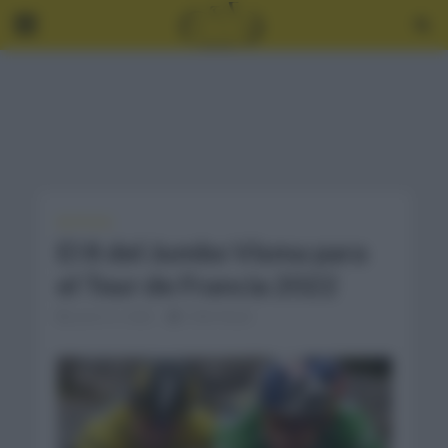
NOTICIAS
El 8 del Jumbo Visma para
el Tour de Francia 2022
junio 21, 2022
2 Min Read