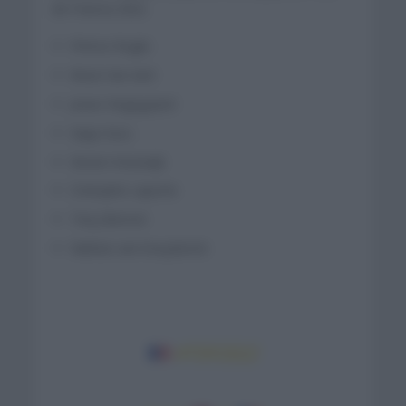
de Francia 2022
Primoz Roglic
Wout Van Aert
Jonas Vingegaard
Sepp Kuss
Steven Kruiswijk
Cristophe Laporte
Tiesj Benoot
Nathan van hooydonck
#TDF2022