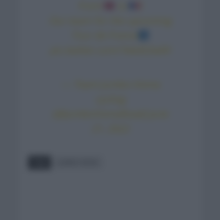
From
to
!
Our team for the upcoming
Tour de France
pic.twitter.com/7ekdS2w0II
— Team Jumbo-Visma
cycling
(@JumboVismaRoad)
June
21, 2022
Tags
JUMBO VISMA