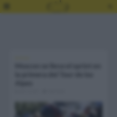
NOTICIAS
Moscon se lleva el sprint en
la primera del Tour de los
Alpes
abril 19, 2021
2 Min Read