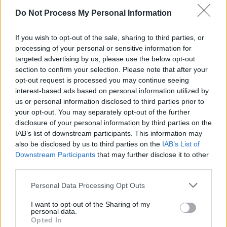
Do Not Process My Personal Information
If you wish to opt-out of the sale, sharing to third parties, or
processing of your personal or sensitive information for
targeted advertising by us, please use the below opt-out
section to confirm your selection. Please note that after your
opt-out request is processed you may continue seeing
interest-based ads based on personal information utilized by
us or personal information disclosed to third parties prior to
Categorías
your opt-out. You may separately opt-out of the further
disclosure of your personal information by third parties on the
CLÁSICAS
IAB’s list of downstream participants. This information may
CRÓNICAS
also be disclosed by us to third parties on the
IAB’s List of
Downstream Participants
that may further disclose it to other
CURIOSIDADES
third parties.
ESTADÍSTICAS
Please note that this website/app uses one or more Google
GIRO DE ITALIA
Personal Data Processing Opt Outs
services and may gather and store information including but
GRANDES VUELTAS
not limited to your visit or usage behaviour. You may click to
I want to opt-out of the Sharing of my
personal data.
NOTICIAS
grant or deny consent to Google and its third-party tags to
Opted In
use your data for below specified purposes in below Google