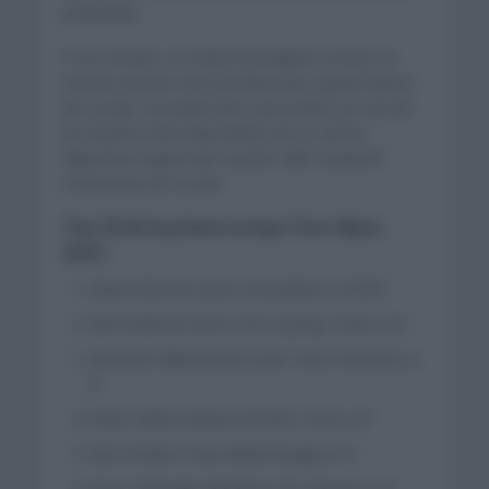
pedaladas.
A sus 26 años, el ciclista transalpino se llevó su
novena victoria como profesional y quinta dentro
de su país. Se puede decir que puede ser una de
los triunfos más importantes de su carrera
deportiva al igual que cuando salió campeón
contrarreloj de su país.
Top 10 de la primera etapa Tour Alpes
2021
Gianni Moscon (Ineos Grenadiers) 3:29:00
Idar Andersen (Uno X Pro Cycling Team) a 0″
Alexandr Riabushenko (UAE Team Emirates) a
0″
Fabio Felline (Astana Premier Tech) a 0″
Nick Schultz (Team BikeEchange) a 0″
Enrico Battaglin (Bardiani CSF Falzané) a 0″