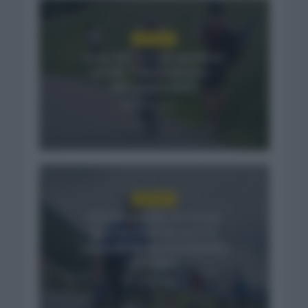
NOTICIAS
Isaac del Toro se queda en
el UAE Team Emirates –
XRG hasta 2031
2 días hace
NOTICIAS
El buen estado de forma
de Enric Mas durante la
segunda etapa de la Vuelta
a Burgos
3 días hace