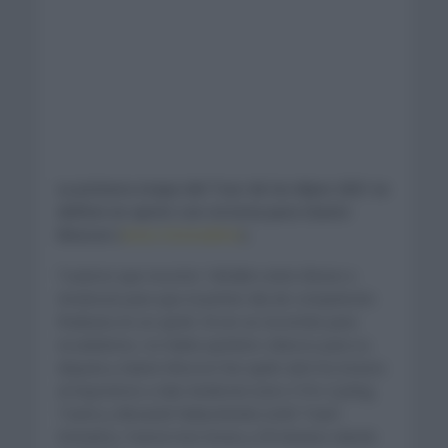
La primera etapa del Tour de los Alpes 2021 se
definió en sprint con victoria para Gianni
Moscon (
Ineos Grenadiers
).
Tuvieron que recorrer 140,6km entre Brixen e
Innsbruck para que el primer día de competición
finalizara en un sprint. Al ser un recorrido para
escaladores, no había sprinters clásicos para su
disputa y Gianni Moscon fue quién alzó los brazos
al imponerse a Idar Andersen (Uno X Pro Cycling
Team) y Alexandr Riabushenko (UAE Team
Emirates). Fueron tres horas y 29 minutos dando