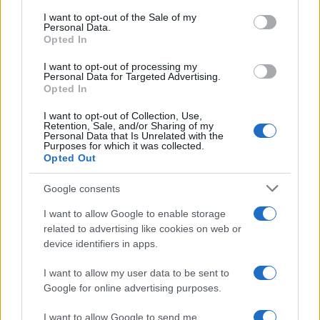
PLANTILLAS
consent section.
I want to opt-out of the Sale of my
PREVIAS
Personal Data.
Opted In
TOUR DE FRANCIA
Uncategorized
I want to opt-out of processing my
Personal Data for Targeted Advertising.
VUELTA A ESPAÑA
Opted In
I want to opt-out of Collection, Use,
Retention, Sale, and/or Sharing of my
Personal Data that Is Unrelated with the
Purposes for which it was collected.
Opted Out
Google consents
I want to allow Google to enable storage
related to advertising like cookies on web or
device identifiers in apps.
I want to allow my user data to be sent to
Google for online advertising purposes.
I want to allow Google to send me