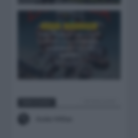
NOTICIAS
VUELTA A ESPAÑA
Tadej Pogacar regresará a
La Vuelta para completar
la hazaña de las tres
grandes
5 días hace
VER TODOS LOS POST
Sobre el autor
Ander Millan