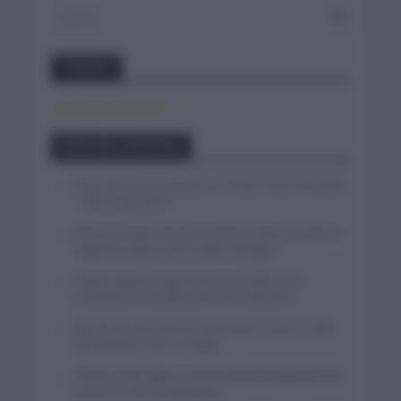
Twitter
Tweets by canal_tenis
Entradas recientes
Isaac del Toro se queda en el UAE Team Emirates
– XRG hasta 2031
El buen estado de forma de Enric Mas durante la
segunda etapa de la Vuelta a Burgos
Tadej Pogacar regresará a La Vuelta para
completar la hazaña de las tres grandes
Wout van Aert reina en Dinamarca a pocos días
del comienzo de La Vuelta
Mikel Landa regresa al Euskaltel Euskadi para las
próximas dos temporadas