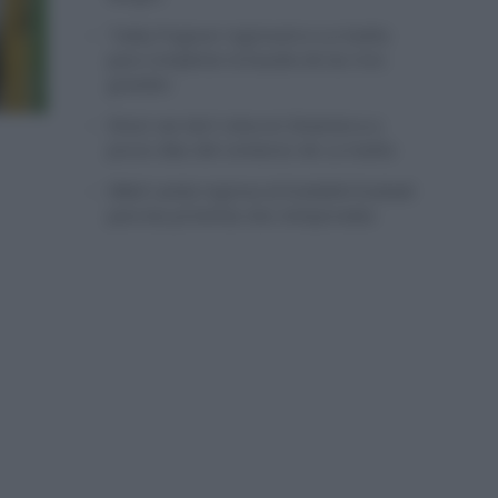
Tadej Pogacar regresará a La Vuelta
para completar la hazaña de las tres
grandes
Wout van Aert reina en Dinamarca a
pocos días del comienzo de La Vuelta
Mikel Landa regresa al Euskaltel Euskadi
para las próximas dos temporadas