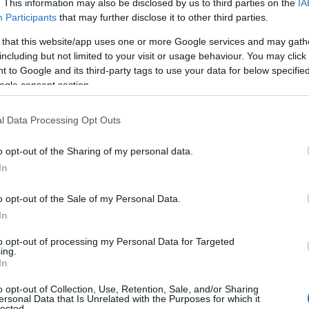
. This information may also be disclosed by us to third parties on the
IA
bir el puerto de Jaizkibel, catalogado de segunda categorí
Participants
that may further disclose it to other third parties.
Tech, Movistar Team y Bahrein Victorius dando relevos.
 that this website/app uses one or more Google services and may gath
including but not limited to your visit or usage behaviour. You may click 
 fueron participes de ataques en el ascenso y el cuarteto s
 to Google and its third-party tags to use your data for below specifi
 Después de que Bahrein Victorius endureciera la subida y d
ogle consent section.
ón, hubo un parón pero Ineos Grenadiers cogió el timón
obre cabeza de carrera cuando quedaban 39km para llegar
l Data Processing Opt Outs
o opt-out of the Sharing of my personal data.
In
alizó la escapada con Paz queriendo aguantar un poco más
iones. Por tanto, los favoritos ya se encontraban en esas
o opt-out of the Sale of my Personal Data.
mero en intentarlo fue Jakob Fuglsang y Carapaz fue a por él
In
bién quisieron sumarse a la fiesta con Roglic llegando rápi
to opt-out of processing my Personal Data for Targeted
rampas superando el 10%, Landa fue quién saltó.
ing.
In
sus dos opciones en la general y aprovechando las pierna
o opt-out of Collection, Use, Retention, Sale, and/or Sharing
ersonal Data that Is Unrelated with the Purposes for which it
 toda la presión a Jumbo Visma. El alavés Landa, se situó e
lected.