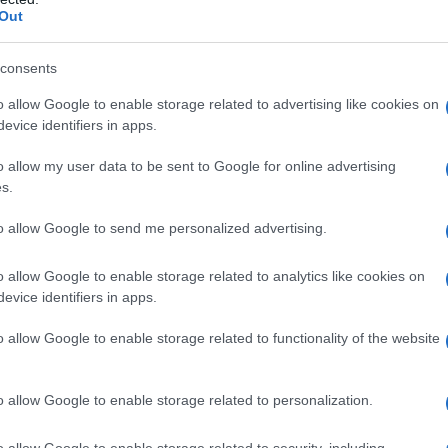
Out
os metros. Brandon lo tenía claro y fue quién puso el ritm
an trabajo de Jumbo Visma con Vingegaard chafó la opción d
consents
o allow Google to enable storage related to advertising like cookies on
 ciclistas que coronaron juntos y McNulty lo probó otra vez
evice identifiers in apps.
que se fuera. Aun así con otro parón, Peio Bilbao (Bahrein
o allow my user data to be sent to Google for online advertising
Team BikeExchange), Jon Izagirre (Astana Premier Tech), Br
s.
), Emanuel Buchmann (Bora Hansgrohe) y Vingegaard (Jum
to allow Google to send me personalized advertising.
der que se había quedado atrás con los demás favoritos.
o allow Google to enable storage related to analytics like cookies on
 en el ascenso a Erlaitz, laburó en la bajada en busca de
evice identifiers in apps.
an 13 ciclistas en el grupo del líder con Tolhoek habiendo l
 A falta de 12km y en plena bajada, Valverde fue hacia delan
o allow Google to enable storage related to functionality of the website
y siendo él quien iba a buscar rebajar la diferencia que se
o allow Google to enable storage related to personalization.
bajó mucho la diferencia y nuevamente Carthy se situó a tir
o allow Google to enable storage related to security, including