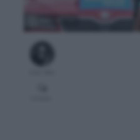
Foto: Astana Premier Tech
Ander Millan
Comentar...