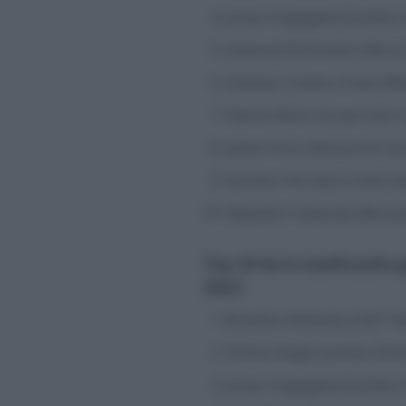
Jonas Vingegaard (Jumbo V
Emanuel Buchmann (Bora 
Esteban Chaves (Team Bik
Patrick Bevin (Israel Start
James Knox (Deceunick Qui
Quinten Hermans (Interma
Alejandro Valverde (Movis
Top 10 de la clasificación 
2021
Brandon McNulty (UAE Tea
Primoz Roglic (Jumbo Vism
Jonas Vingegaard (Jumbo V