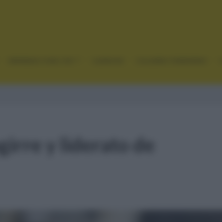
GRANDES VUELTAS
CLÁSICAS
CICLISMO FEMENINO
girre y liderato de