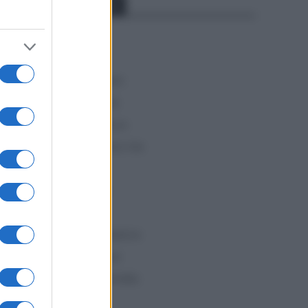
Categorías
o. A
e los
CLÁSICAS
CRÓNICAS
CURIOSIDADES
ESTADÍSTICAS
andon
GIRO DE ITALIA
bo
GRANDES VUELTAS
NOTICIAS
PLANTILLAS
PREVIAS
legado
te sin
TOUR DE FRANCIA
Uncategorized
VUELTA A ESPAÑA
ar