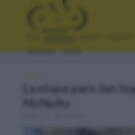
INICIO
NOTICIAS
CRÓNICAS
PLANTILLAS
ENTREVISTAS
ENLACES
NOTICIAS
La etapa para Jon Iza
McNulty
abril 8, 2021
4 Min Read