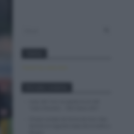
Twitter
Tweets by canal_tenis
Entradas recientes
Isaac del Toro se queda en el UAE
Team Emirates – XRG hasta 2031
El buen estado de forma de Enric Mas
durante la segunda etapa de la Vuelta a
Burgos