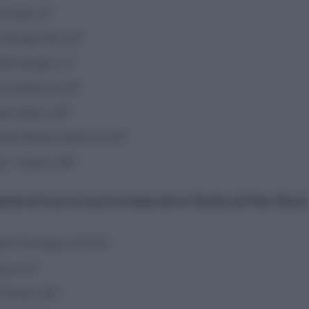
isma) a 0″
Hansgrohe) a 0″
eEchange) a 2″
 Up Nation) a 49″
ck Step) a 49″
ché Wanty Gobert) a 49″
tar Team) a 49″
general tras la cuarta etapa de la Vuelta al País Vasc
m Emirates) 12:25:21
a) a 23″
isma) a 28″