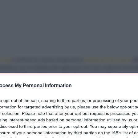
 Tech
) se llevó la cuarta etapa de la
Vuelta al País Vasco
20
lante en la clasificación general con seis ciclistas entra
ulty (UAE Team Emirates) siendo el nuevo líder.
ocess My Personal Information
 un ritmo frenético en busca de querer buscar la escapada
a-Gasteiz. Fueron cuatro ciclistas los que iban a buscar la ll
to opt-out of the sale, sharing to third parties, or processing of your per
formation for targeted advertising by us, please use the below opt-out s
Cofidis), Ben O’Connor (AG2R Citroen), Juan Pedro López (
r selection. Please note that after your opt-out request is processed y
da (Caja Rural Seguros RGA)
lograron la diferencia.
eing interest-based ads based on personal information utilized by us or
disclosed to third parties prior to your opt-out. You may separately opt-
losure of your personal information by third parties on the IAB’s list of
to sobre la hora prevista de llegada a la línea de meta de