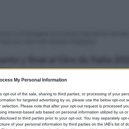
onerse a Paul Magnier en la última etapa del Giro de Itali
ración por todo lo alto de Jonas Vingegaard.
nto y final al Giro de Italia 20
int
ocess My Personal Information
o y final en Roma certificando a Jonas Vingegaard como
eneral. De esta forma,
el danés se suma al selecto grupo d
to opt-out of the sale, sharing to third parties, or processing of your per
formation for targeted advertising by us, please use the below opt-out s
conquistar las tres grandes
: Jacques Anquetil, Felice Gimond
r selection. Please note that after your opt-out request is processed y
Alberto Contador, Vincenzo Nibali y Chris Froome. El ciclist
eing interest-based ads based on personal information utilized by us or
que Tadej Pogacar, al que le falta La Vuelta a España para 
disclosed to third parties prior to your opt-out. You may separately opt-
losure of your personal information by third parties on the IAB’s list of