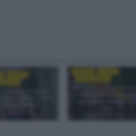
CRÓNICAS
NOTICIAS
S
NOTICIAS
TOUR DE FRANCIA
E FRANCIA
Soren Waerenskjold sorpre
 Evenepoel se impone
en el esprint final en la eta
ogacar y Del Toro en el
más rápida de la historia d
lateau de Solaison
Tour
3 semanas hace
3 semanas hace