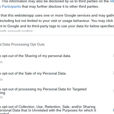
. This information may also be disclosed by us to third parties on the
IA
Participants
that may further disclose it to other third parties.
de Italia 2026 constaba de un recorrido completamente llano
 that this website/app uses one or more Google services and may gath
ra los sprinters
. Para Paul Magnier, ganador de la Maglia
including but not limited to your visit or usage behaviour. You may click 
 perfecta para conseguir su cuarta victoria. Mientras, Jonat
 to Google and its third-party tags to use your data for below specifi
a vez, ya que aún no habría logrado levantar los brazos, sie
ogle consent section.
dal Quick-Step.
l Data Processing Opt Outs
tografías y eventos protocolarios con el Visma brindando c
o opt-out of the Sharing of my personal data.
se puso a tirar del pelotón. Ya en las calles del centro de 
In
últimos kilómetros de la edición dando
ocho vueltas a un circ
odo esto aún sin movimientos para buscar la fuga del día.
o opt-out of the Sale of my Personal Data.
In
eros movimientos para buscar la
to opt-out of processing my Personal Data for Targeted
ing.
In
circuito, surgieron los primeros ataques para conformar la 
o opt-out of Collection, Use, Retention, Sale, and/or Sharing
ersonal Data that Is Unrelated with the Purposes for which it
ueron neutralizados debido a que en el pelotón querían cerra
lected.