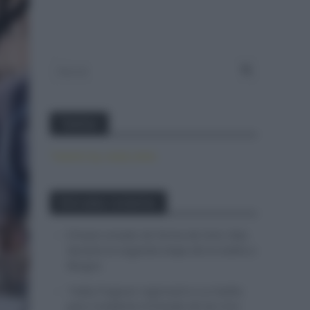
Twitter
Tweets by canal_tenis
Entradas recientes
El buen estado de forma de Enric Mas
durante la segunda etapa de la Vuelta a
Burgos
Tadej Pogacar regresará a La Vuelta
para completar la hazaña de las tres