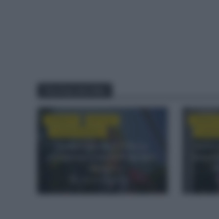
You may also like
CRÓNICAS
NOTICIAS
CRÓNICA
TOUR DE FRANCIA
TOUR D
Tadej Pogacar escribe su
Remco
nombre en la historia del Alpe
sobre P
d’Huez
P
2 semanas hace