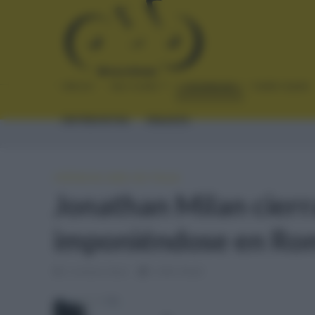
INICIO
NOTICIAS
CRÓNICAS
PLANTILLAS
ENTREVISTAS
ENLACES
CRÓNICAS
•
GIRO DE ITALIA
Jonathan Milan cierra
imponiéndose en Ro
2 meses hace
4 Min Read