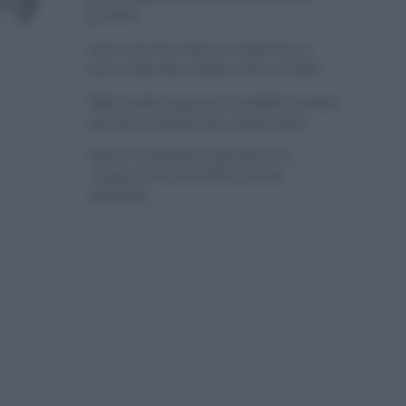
grandes
Wout van Aert reina en Dinamarca a
pocos días del comienzo de La Vuelta
Mikel Landa regresa al Euskaltel Euskadi
para las próximas dos temporadas
Remco Evenepoel regresará a la
competición en la Clásica de San
Sebastián