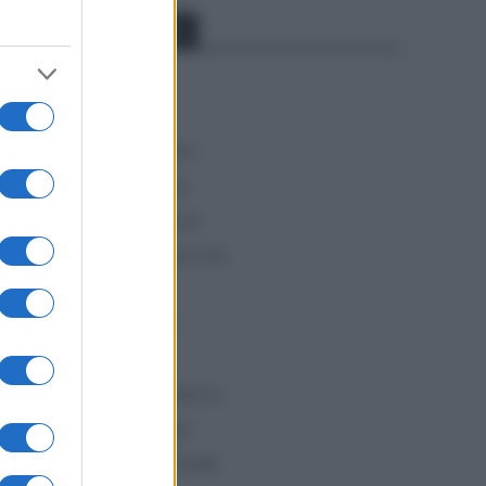
que
Categorías
CLÁSICAS
CRÓNICAS
Rochas
CURIOSIDADES
 claro
ESTADÍSTICAS
GIRO DE ITALIA
lizar
GRANDES VUELTAS
NOTICIAS
PLANTILLAS
PREVIAS
.
TOUR DE FRANCIA
 de la
orte
Uncategorized
VUELTA A ESPAÑA