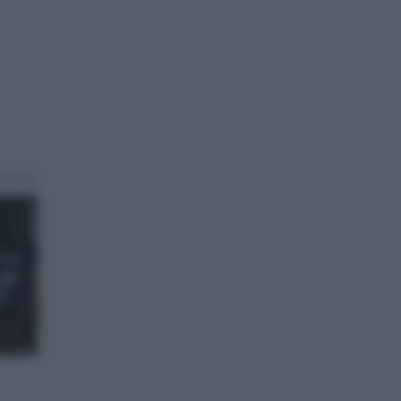
nde
pa
el