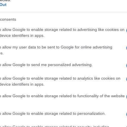
Out
unda vuelta, lo intentó Ben Turner (Netcompany INEOS), al 
 Mifsud (Polti VisitMalta). Entre los dos, consiguieron
consents
nte con el pelotón
.
o allow Google to enable storage related to advertising like cookies on
evice identifiers in apps.
s intentos no cesaron en el grupo. Esta vez lo probó Rémy 
nsiguió llegar Tobias Bayer (Alpecin-Premier Tech). Estaba
o allow my user data to be sent to Google for online advertising
a sorpresa y que llegase la fuga, como ya ocurrió en la
s.
ctoria de Fredrik Dversnes (Uno-X). Con tres giros para fina
to allow Google to send me personalized advertising.
ó a disolver y entraron otros tres corredores
, uno de ellos
ase a Bike), Rochas seguía en el grupo de cabeza.
o allow Google to enable storage related to analytics like cookies on
evice identifiers in apps.
Soudal Quick-Step como
Lidl-Trek querían tener la situación
o allow Google to enable storage related to functionality of the website
a fuga llegase a contar con más de medio minuto de ventaja
on dos vueltas para el final volvieron a cambiar los hombres
na uno de los protagonistas, por lo que rápido saltaron al c
o allow Google to enable storage related to personalization.
abía un peligro real.
o allow Google to enable storage related to security, including