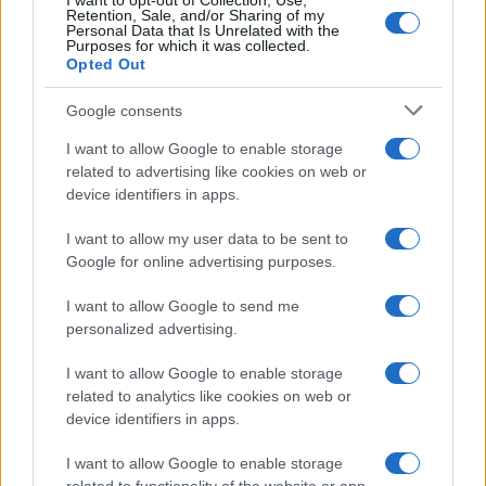
I want to opt-out of Collection, Use,
Retention, Sale, and/or Sharing of my
Personal Data that Is Unrelated with the
Purposes for which it was collected.
Opted Out
Google consents
I want to allow Google to enable storage
related to advertising like cookies on web or
device identifiers in apps.
I want to allow my user data to be sent to
Google for online advertising purposes.
I want to allow Google to send me
personalized advertising.
I want to allow Google to enable storage
related to analytics like cookies on web or
device identifiers in apps.
I want to allow Google to enable storage