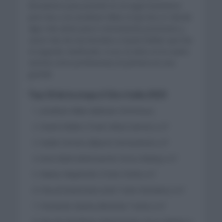
lanzadores para ponerle en un lugar buenísimo
pero iba a ser Jonathan Milan el que iba a ir desde
algo más atrás para ir remontando posiciones y
sacar más de una bicicleta a David Dekker que fue
el segundo clasificado. A sus 22 años es la cuarta
victoria como profesional y la primera en una
grande.
Top 10 de la etapa 2 Giro Italia 2023
Jonathan Milan (Bahrain Victorious)
David Dekker (Team Arkea Samsic) a 0″
Kaden Groves (Alpecin Deceuninck) a 0″
Arne Marit (Intermarche Circus Wanty) a 0″
Marius Mayrhofer (Team DSM) a 0″
Pascal Ackermann (UAE Team Emirates) a 0″
Fernando Gaviria (Movistar Team) a 0″
Niccolo Bonifazio (Intermarche Circus Wanty) a