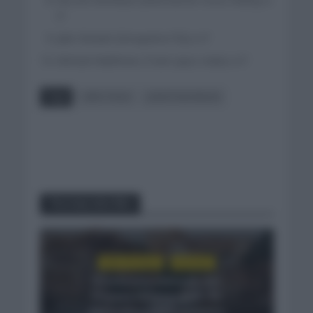
0″
Jake Stewart (Groupama FDJ) a 0″
Michael Matthews (Team Jayco Aulia) a 0″
Tags
GIRO ITALIA
JONATHAN MILAN
You may also like
GIRO DE ITALIA
NOTICIAS
El emotivo mensaje del
Visma a Vingegaard: «Te
estaremos eternamente