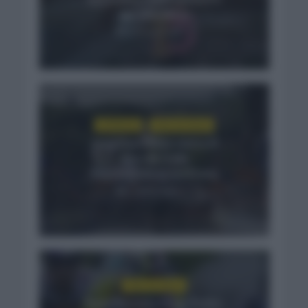
agradecidos»
2 meses hace
CRÓNICAS
GIRO DE ITALIA
Jonathan Milan cierra el
Giro de Italia
imponiéndose en Roma
2 meses hace
GIRO DE ITALIA
Egan Bernal y Einer Rubio