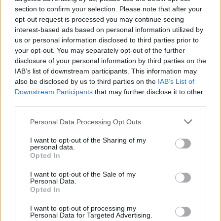
section to confirm your selection. Please note that after your
opt-out request is processed you may continue seeing
interest-based ads based on personal information utilized by
us or personal information disclosed to third parties prior to
Categorías
your opt-out. You may separately opt-out of the further
disclosure of your personal information by third parties on the
CLÁSICAS
IAB’s list of downstream participants. This information may
CRÓNICAS
also be disclosed by us to third parties on the
IAB’s List of
Downstream Participants
that may further disclose it to other
CURIOSIDADES
third parties.
ESTADÍSTICAS
Please note that this website/app uses one or more Google
GIRO DE ITALIA
Personal Data Processing Opt Outs
services and may gather and store information including but
GRANDES VUELTAS
not limited to your visit or usage behaviour. You may click to
I want to opt-out of the Sharing of my
personal data.
NOTICIAS
grant or deny consent to Google and its third-party tags to
Opted In
use your data for below specified purposes in below Google
PLANTILLAS
consent section.
I want to opt-out of the Sale of my
PREVIAS
Personal Data.
Opted In
TOUR DE FRANCIA
Uncategorized
I want to opt-out of processing my
Personal Data for Targeted Advertising.