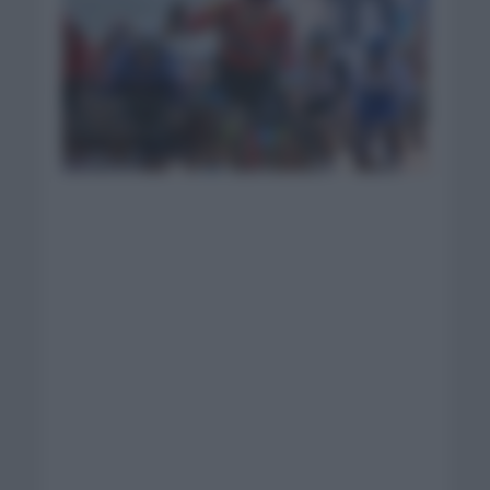
Milan se lleva el
triunfo en el sprint|
Foto: Giro Italia