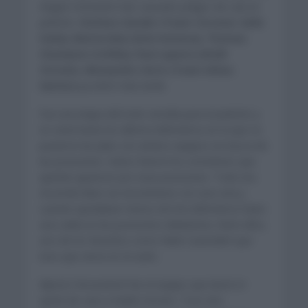
ningún momento han causado peligro de cara al
pelotón.
Stefano Gandin (Team Corratec Selle
Italia), Mattia Bais (Eolo Kometa), Thomas
Champion (Cofidis), Paul Lapeira (AG2R
Citroen). Alessandro Verre (Team Arkea
Samsic)
ya entró más tarde.
Fue una etapa del todo sencilla para el pelotón y
no sería hasta los últimos kilómetros en el que se
pusieron las pilas con ambos equipos en busca de
las posiciones. Varios fueron los corredores que
querían aparecer por esas posiciones. Todo era
recorrido llano sin encontrarse con una cota y
cuando quedaban menos de tres kilómetros hubo
una caída en las posiciones delanteras. Entre ellos,
uno de los favoritos como Mark Cavendish que
tuvo que verse en el suelo.
Alpecin Deceuninck fue el equipo que lanzó el
sprint de cara a Kaden Groves. Tuvo dos