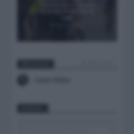
representan a Colombia
en el Top-10 del Giro de
Italia
mayo 31, 2025
VER TODOS LOS POST
Sobre el autor
Ander Millan
Comentar...
Click aquí para escribir un comentario