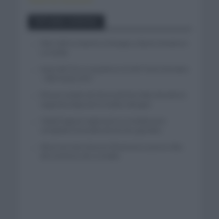
Tweets by canal_tenis
Entradas recientes
Felix Gall se impone en Burgos y fija la mirada en
La Vuelta
Isaac del Toro se queda en el UAE Team Emirates
– XRG hasta 2031
El buen estado de forma de Enric Mas durante la
segunda etapa de la Vuelta a Burgos
Tadej Pogacar regresará a La Vuelta para
completar la hazaña de las tres grandes
Wout van Aert reina en Dinamarca a pocos días
del comienzo de La Vuelta