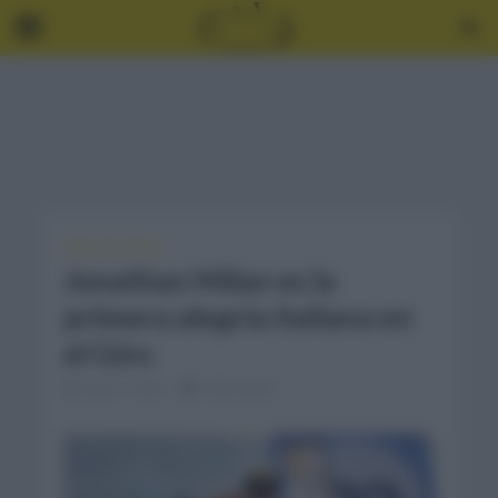
GIRO DE ITALIA
Jonathan Milan es la
primera alegría italiana en
el Giro
mayo 7, 2023
2 Min Read