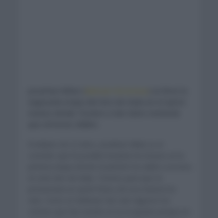
Jonathan Milan (
Bahrain Victorious
) se llevó la
segnunda etapa del Giro de Italia en el sprint
masivo desde Teramo a San Salvo teniendo
que afrontar 202km.
El italiano de 22 años, Jonathan Milan es el
corredor que ha podido levantar los brazos en la
primera etapa donde el pelotón ha salido a escena
en este Giro de Italia. Terreno para que se
pronunciara un sprint final y de esa manera ha
sido. Como es habitual, han sido algunos los
ciclistas que han estado en la escapada aunque en