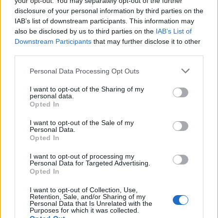
your opt-out. You may separately opt-out of the further
disclosure of your personal information by third parties on the
CLÁSICAS
IAB’s list of downstream participants. This information may
CRÓNICAS
also be disclosed by us to third parties on the
IAB’s List of
Downstream Participants
that may further disclose it to other
CURIOSIDADES
third parties.
ESTADÍSTICAS
Please note that this website/app uses one or more Google
GIRO DE ITALIA
Personal Data Processing Opt Outs
services and may gather and store information including but
GRANDES VUELTAS
not limited to your visit or usage behaviour. You may click to
I want to opt-out of the Sharing of my
personal data.
NOTICIAS
grant or deny consent to Google and its third-party tags to
Opted In
use your data for below specified purposes in below Google
PLANTILLAS
consent section.
I want to opt-out of the Sale of my
PREVIAS
Personal Data.
Opted In
TOUR DE FRANCIA
Uncategorized
I want to opt-out of processing my
Personal Data for Targeted Advertising.
VUELTA A ESPAÑA
Opted In
I want to opt-out of Collection, Use,
Retention, Sale, and/or Sharing of my
Personal Data that Is Unrelated with the
Purposes for which it was collected.