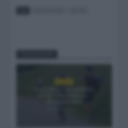
Tags
JONATHAN MILAN
LIDL TREK
You may also like
NOTICIAS
Isaac del Toro se queda en
el UAE Team Emirates –
XRG hasta 2031
21 horas hace