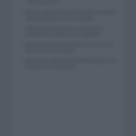
– XRG hasta 2031
El buen estado de forma de Enric Mas durante la
segunda etapa de la Vuelta a Burgos
Tadej Pogacar regresará a La Vuelta para
completar la hazaña de las tres grandes
Wout van Aert reina en Dinamarca a pocos días
del comienzo de La Vuelta
Mikel Landa regresa al Euskaltel Euskadi para las
próximas dos temporadas