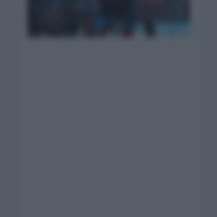
Milan llega al equipo
de Lidl Trek| Foto:
Racing Trek Bikes