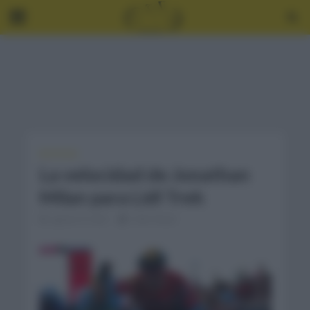
NOTICIAS
La velocidad de Jonathan
Milan para Lidl Trek
agosto 8, 2023
2 Min Read