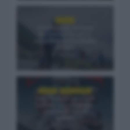
NOTICIAS
El buen estado de forma
de Enric Mas durante la
segunda etapa de la Vuelta
a Burgos
2 días hace
NOTICIAS
VUELTA A ESPAÑA
Tadej Pogacar regresará a
La Vuelta para completar
la hazaña de las tres
grandes
4 días hace