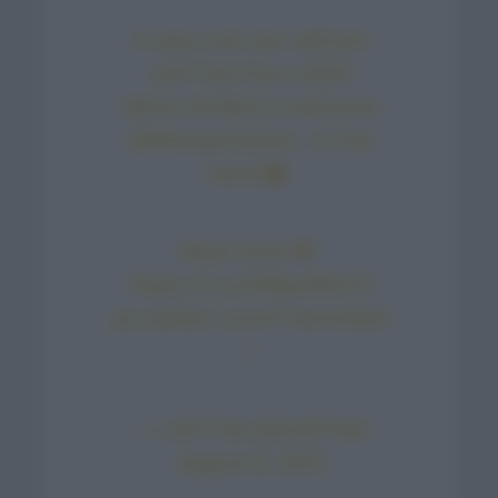
A new rock star will join
Lidl-Trek from 2024!
We’re thrilled to welcome
@MilanJonathan_
to the
band
Read more
https://t.co/94Np4FbzTZ
pic.twitter.com/F1wLlmGo6
r
— Lidl-Trek (@LidlTrek)
August 8, 2023