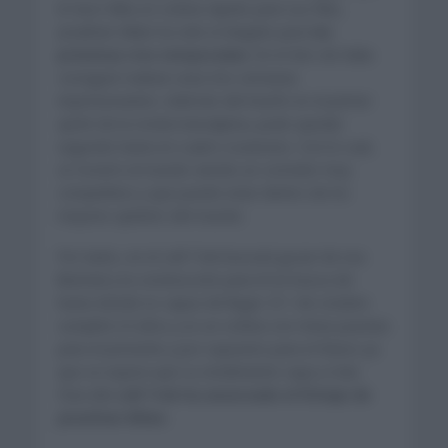
le hace falta un ciclista rápido para sus filas,
Jonathan Milan ha sido el elegido para
las
próximas tres temporadas
. En el Giro de Italia
consiguió realizar unas tres semanas
impresionantes. Además del triunfo en el primer
sprint de la ronda transalpina, pudo quedar
segundo hasta en cuatro ocasiones. Con lo cual,
se mostró al mundo siendo un corredor muy
competitivo y que puede estar dentro de los
mejores spinters del mundo.
Por tanto, en el Lidl Trek buscará gozar de esa
libertad y la construcción para él en busca de
hasta donde es capaz de llegar. El 1 de octubre
cumplirá 23 años y es un ciclista con miras puestas
para el presente y por supuesto para el futuro ya
que se espera que su rendimiento vaya a más.
Para ello
Lidl Trek ha anunciado el fichaje de
Jonathan Milan.