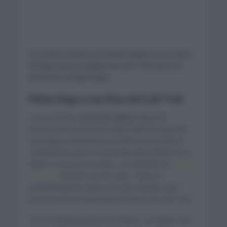
El ciclista italiano Jonathan Milan es el nuevo
fichaje para el equipo de Lidl Trek para las
próximas temporadas.
Milan llega a las filas del Lidl Trek
A sus 22 años,
Jonathan Milan
habiendo
destacado en el Giro de Italia habiendo ganado
una etapa y llevándose el mallot de los puntos
cambiará de aires. En la temporada donde se ha
dado a conocer al mundo, se marchará de
Bahrain
Victorius
después de tres años. Llegó al
profesionalismo dentro de esta entidad, pero
ahora por tres temporadas firmará con Lidl Trek.
Con la mirada puesta en el futuro, un equipo que