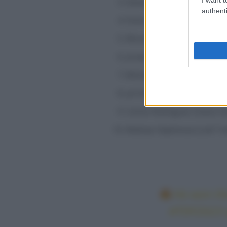
Simon Yates (Team Jayco Au
authenti
Victor Lafay (Cofidis) a 12″
Wout Van Aert (Team Jumb
Jonas Vingegaard (Team J
Michael Woods (Israel Pre
Jai Hindley (Bora Hansgroh
Carlos Rodríguez (Ineos Gr
Mattias Skjelmose (Lidl Tre
He won th
#TDF2023
s