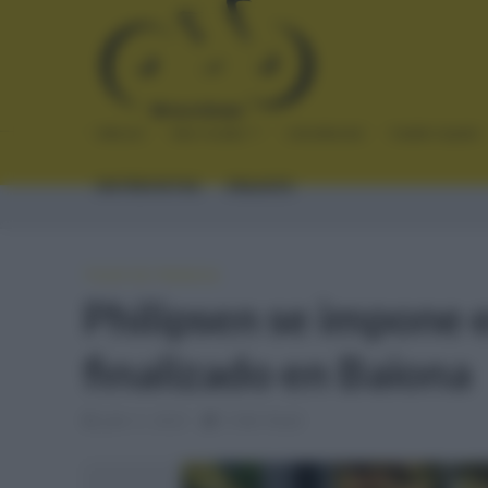
INICIO
NOTICIAS
CRÓNICAS
PLANTILLAS
ENTREVISTAS
ENLACES
TOUR DE FRANCIA
Philipsen se impone e
finalizado en Baiona
julio 3, 2023
3 Min Read