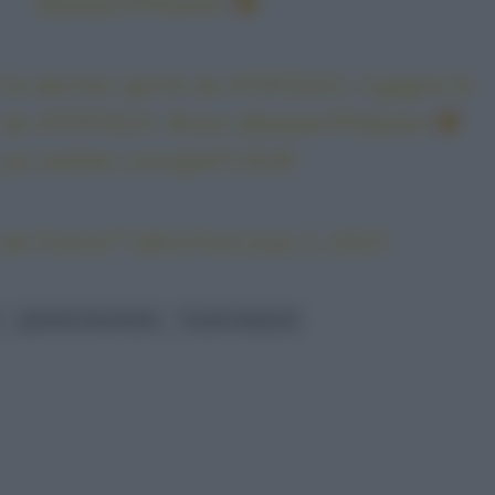
@JasperPhilipsen
é le dernier sprint du
#TDF2022
, il gagne le
 du
#TDF2023
. Bravo
@JasperPhilipsen
pic.twitter.com/gIef1z9cBi
de France™ (@LeTour)
July 3, 2023
JASPER PHILIPSEN
TOUR FRANCIA