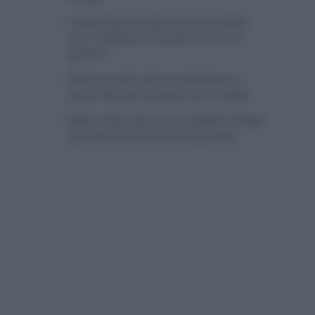
Tadej Pogacar regresará a La Vuelta
para completar la hazaña de las tres
grandes
Wout van Aert reina en Dinamarca a
pocos días del comienzo de La Vuelta
Mikel Landa regresa al Euskaltel Euskadi
para las próximas dos temporadas