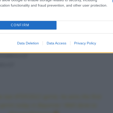
lia) a 6″
cation functionality and fraud prevention, and other user protection.
o Visma) a 16″
CONFIRM
umbo Visma) a 17″
mier Tech) a 22″
Data Deletion
Data Access
Privacy Policy
e) a 22″
enadiers) a 22″
k) a 22″
e last
#TDF2022
sprint, he wins the first
print today in Bayonne ! Well done to