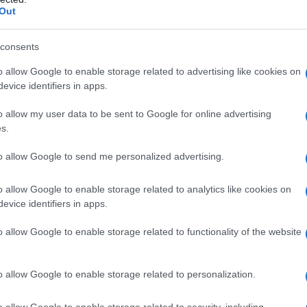
ck Step) a 0″
Out
a) a 0″
consents
azaqstan Team a 0″
o allow Google to enable storage related to advertising like cookies on
he) a 0″
evice identifiers in apps.
ayco Aulia) a 0″
o allow my user data to be sent to Google for online advertising
s.
a 0″
to allow Google to send me personalized advertising.
0″
o allow Google to enable storage related to analytics like cookies on
evice identifiers in apps.
o allow Google to enable storage related to functionality of the website
al Tour Francia 2023
rates) 9:09:18
o allow Google to enable storage related to personalization.
mirates) a 6″
o allow Google to enable storage related to security, including