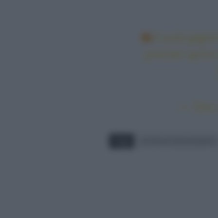
Il avait gagn
premier sprint
— Tour 
Tags
ALPECIN DECEUNINCK