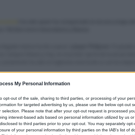
ceuninck
) ha sido quien ha conquistado la tercera etapa de
los 193,5km entre Amorebieta y Baiona.
a llegada masiva ha ido a parar a
Jasper Philipsen
. El pasado
s Campos Eliseos y hoy, en el primer sprint de la actual edi
 Justamente ha sido la trigésima victoria de su carrera depo
ocess My Personal Information
 para el pelotón con la primera mitad habiendo formado una
less (EF Education EasyPost)
que pasó primero por todos 
to opt-out of the sale, sharing to third parties, or processing of your per
a y cuarta categoría acompañado de Laurent Pichon (Team 
formation for targeted advertising by us, please use the below opt-out s
 meta habiendo pasado todos los puntos que había en juego,
r selection. Please note that after your opt-out request is processed y
eing interest-based ads based on personal information utilized by us or
 habiendo afianzado más su mallot de la montaña y dejó el
disclosed to third parties prior to your opt-out. You may separately opt-
do consciente de que el triunfo de etapa era utópico se mos
losure of your personal information by third parties on the IAB’s list of
e el mallot de su equipo.