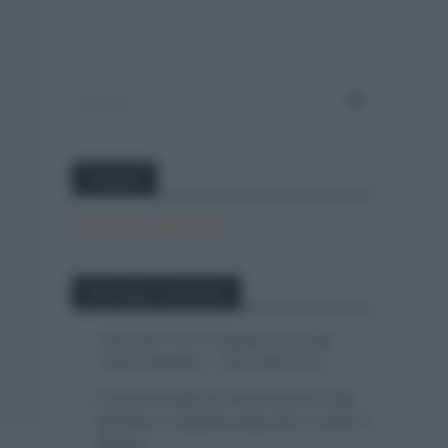
Twitter
Tweets by canal_tenis
Entradas recientes
Isaac del Toro se queda en el UAE
Team Emirates – XRG hasta 2031
El buen estado de forma de Enric Mas
durante la segunda etapa de la Vuelta a
Burgos