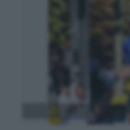
Philipsen se lleva el sprint de Baiona|
Foto: Alpecin Deceuninck