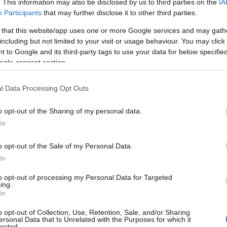
. This information may also be disclosed by us to third parties on the
IA
Participants
that may further disclose it to other third parties.
tros ya iban a coger ese puntito para intentar ir bien coloc
 that this website/app uses one or more Google services and may gath
sobre el horario establecido. La lucha por la posición era al
including but not limited to your visit or usage behaviour. You may click 
ad.
 to Google and its third-party tags to use your data for below specifi
ogle consent section.
l Alpecin Deceuninck fue quien cogió la papeleta después d
l Data Processing Opt Outs
 (Soudal Quick Step). Van der Poel dio un gran relevo para
Van Aert iba a su rueda pero se vio cerrado por su compatri
o opt-out of the Sharing of my personal data.
 de media bicicleta sobre Bauhaus y Ewan logró el triunfo
In
de Francia.
o opt-out of the Sale of my Personal Data.
In
ia
to opt-out of processing my Personal Data for Targeted
Deceuninck) 4:43:15
ing.
In
orious) a 0″
o opt-out of Collection, Use, Retention, Sale, and/or Sharing
 0″
ersonal Data that Is Unrelated with the Purposes for which it
lected.