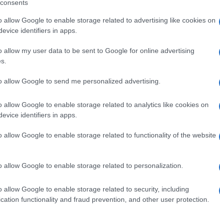
no supieron entenderse siendo Richard quien tenía que dar 
consents
nto, un tercer puesto bastante descafeinado para todo el
o allow Google to enable storage related to advertising like cookies on
 Ecuador durante toda la corsa rosa.
evice identifiers in apps.
o allow my user data to be sent to Google for online advertising
HARD CARAPAZ
s.
to allow Google to send me personalized advertising.
o allow Google to enable storage related to analytics like cookies on
evice identifiers in apps.
o allow Google to enable storage related to functionality of the website
o allow Google to enable storage related to personalization.
o allow Google to enable storage related to security, including
cation functionality and fraud prevention, and other user protection.
NICAS
GIRO DE ITALIA
GIRO DE ITALIA