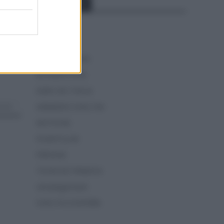
Categorías
e le
alia
CLÁSICAS
CRÓNICAS
CURIOSIDADES
ESTADÍSTICAS
GIRO DE ITALIA
GRANDES VUELTAS
 POST
NOTICIAS
PLANTILLAS
PREVIAS
TOUR DE FRANCIA
Uncategorized
VUELTA A ESPAÑA