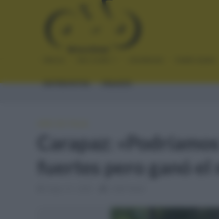
INICIO
NOTICIAS
CRÓNICAS
PLANTILLAS
ENTREVISTAS
ENLACES
GIRO DE ITALIA
Carapaz: «Podríamos 
fuertes pero ganó el 
mayo 31, 2025
2 Min Read