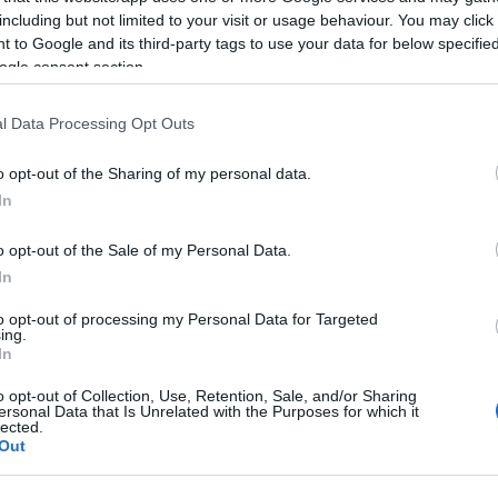
e poderse coronar por segunda vez como campeón del Gir
including but not limited to your visit or usage behaviour. You may click 
embargo, las
condiciones de la carrera
le han llevado a un terc
 to Google and its third-party tags to use your data for below specifi
o Del Toro y yo los más fuerte pero finalmente ha ganado 
ogle consent section.
 bastante enfadado nada más finalizar la etapa. No se enco
toria pero dejó alguna reseña como la de «
Al final Del Toro 
l Data Processing Opt Outs
abido correr bien
«, admitía al micrófono.
o opt-out of the Sharing of my personal data.
In
l EF Education EasyPost dio ese punto más que estaba otorg
gen competitivo y ofensivo que terminó dinamitando Carapaz.
o opt-out of the Sale of my Personal Data.
 defendía, pero presenciaba que solo se fijaba con él como r
In
n se estaba poniendo difícil para Richard como para Del Tor
to opt-out of processing my Personal Data for Targeted
tó. Dejó a Carapaz el ‘marrón’ de tener que ir a por Yates.
ing.
 quien menos perdía ya que quien llevaba la maglia rosa era
In
r el gregario que le iba a aportar ritmo para ascenderle a po
o opt-out of Collection, Use, Retention, Sale, and/or Sharing
ersonal Data that Is Unrelated with the Purposes for which it
lected.
Out
 a por Simon ya que en el inicio mostraron que si tenían un 