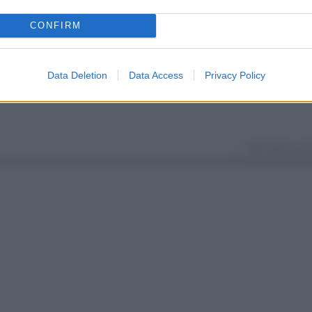
n Milan cierra el Giro de
El ataque de Simon Yates qu
 imponiéndose en Roma
dio el triunfo en el Giro de It
CONFIRM
2 meses hace
mayo 31, 2025
Data Deletion
Data Access
Privacy Policy
VER TODOS LOS