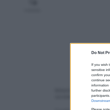
Comentar...
Do Not Pr
If you wish 
sensitive in
confirm you
continue se
information 
Richard Carapaz (EF Educatio
further disc
participants
sus intentos de poder alzars
Downstream 
Please note