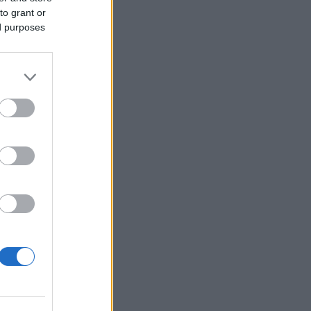
o de
to grant or
er
ed purposes
el más
ntraba
fue
ando
 El
ival.
o, el
 el
r el
plus