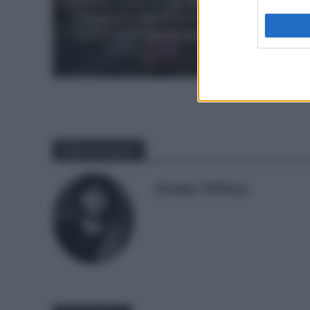
El emotivo mensaje del Visma a
Jonatha
Vingegaard: «Te estaremos
Italia
eternamente agradecidos»
2 meses hace
Sobre el autor
Ander Millan