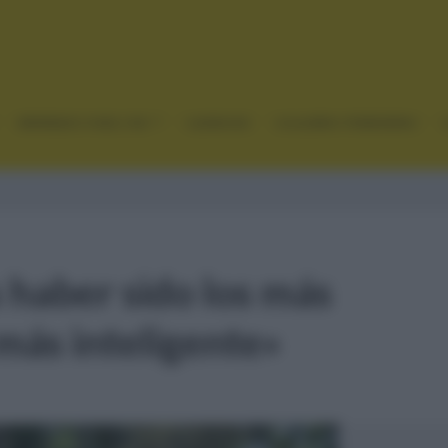
GRANDES VUELTAS
CLÁSICAS
CICLISMO FEMENINO
haber sido los más
más inteligente»