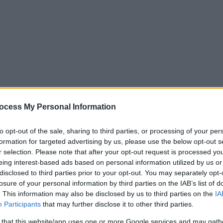
ocess My Personal Information
to opt-out of the sale, sharing to third parties, or processing of your per
formation for targeted advertising by us, please use the below opt-out s
r selection. Please note that after your opt-out request is processed y
eing interest-based ads based on personal information utilized by us or
disclosed to third parties prior to your opt-out. You may separately opt-
n EasyPost) quedó en tercer lugar en este Giro de Italia p
losure of your personal information by third parties on the IAB’s list of
. This information may also be disclosed by us to third parties on the
IA
e con la maglia rosa de esta ronda.
Participants
that may further disclose it to other third parties.
 that this website/app uses one or more Google services and may gath