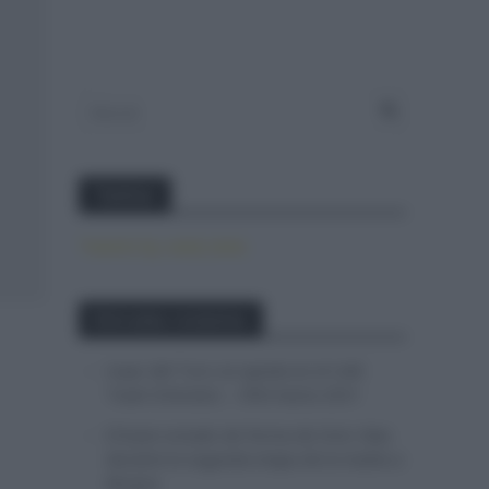
Twitter
Tweets by canal_tenis
Entradas recientes
Isaac del Toro se queda en el UAE
Team Emirates – XRG hasta 2031
El buen estado de forma de Enric Mas
durante la segunda etapa de la Vuelta a
Burgos