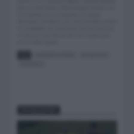
pelotón como
Vincenzo Nibali o Romain Bardet
para la ronda italiana.
Chris Froome
también será
de la partida con su compañero de equipo
Alessandro De Marchi. UAE Team Emirates pondrá
en su plantilla a un David de la Cruz que está muy
en forma en este final de año tras su gran paso
por la Vuelta España.
Tags
ALEJANDRO VALVERDE
Movistar Team
TOUR SICILIA
You may also like