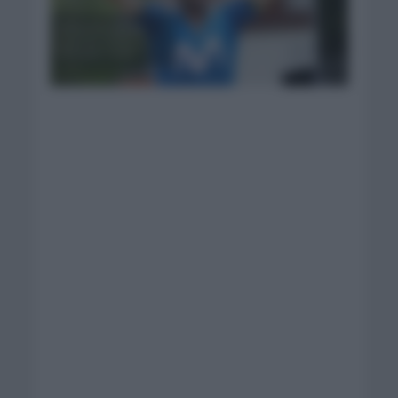
Valverde está de
regreso. Foto:
Movistar Team