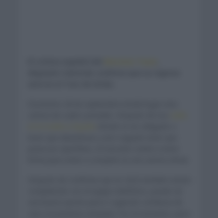
El ciclista español del
Movistar Team
,
Alejandro Valverde confirma que su regreso
será en el Tour de Sicilia.
El próximo 28 de septiembre tendrá lugar esta
carrera de cuatro jornadas. Después de esa
caída
en la Vuelta a España
donde se vio obligado a
tener que abandonar y acto seguido tener que
pasar por quirófano, el murciano vuelve a tener
fecha para volver a competir en una carrera oficial.
Después de confirmar que en 2022 también estará
compitiendo con el equipo telefónico, puede ser
una buena opción para ir cogiendo confianza de
cara a la próxima campaña. Por el momento, pese