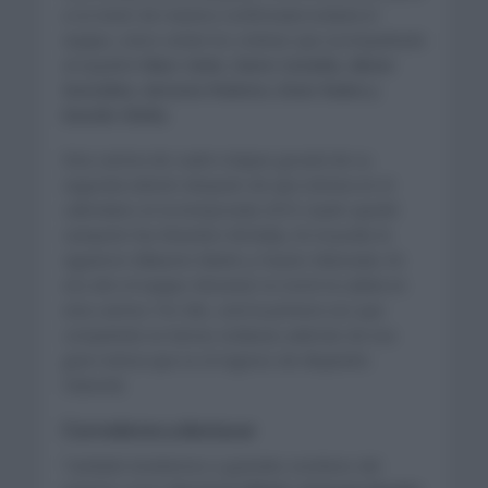
a no tener de manera confirmada todavía el
equipo, estos serían los ciclistas que acompañarán
al español:
Marc Soler, Dario Cataldo, Abner
González, Antonio Pedrero, Einer Rubio y
Davide Vilella
.
Esta carrera de cuatro etapas gozará de su
segunda edición después de que entrara en el
calendario en la temporada 2019. Quién quedó
campeón fue Brandon McNulty. En el podio le
siguieron Gillaume Martin y Fausto Masnada. En
ese año el equipo Movistar no tomó la salida en
esta carrera. Por ello, será la primera vez que
competirán en tierras sicilianas además de esa
gran noticia que es el regreso de Alejandro
Valverde.
Corredores a destacar
También tendremos a grandes nombres del