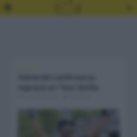
NOTICIAS
Valverde confirma su
regreso en Tour Sicilia
septiembre 23, 2021
2 Min Read