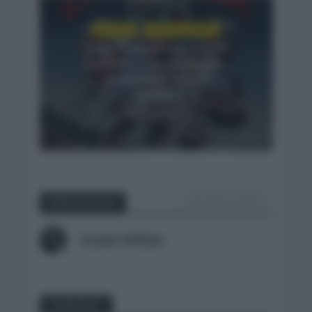
NOTICIAS
VUELTA A ESPAÑA
Tadej Pogacar regresará a
La Vuelta para completar
la hazaña de las tres
grandes
3 días hace
VER TODOS LOS POST
Sobre el autor
Ander Millan
Comentar...