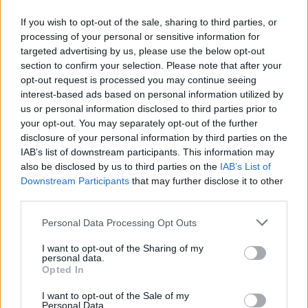
If you wish to opt-out of the sale, sharing to third parties, or
processing of your personal or sensitive information for
targeted advertising by us, please use the below opt-out
section to confirm your selection. Please note that after your
opt-out request is processed you may continue seeing
interest-based ads based on personal information utilized by
us or personal information disclosed to third parties prior to
Categorías
your opt-out. You may separately opt-out of the further
disclosure of your personal information by third parties on the
CLÁSICAS
IAB’s list of downstream participants. This information may
CRÓNICAS
also be disclosed by us to third parties on the
IAB’s List of
Downstream Participants
that may further disclose it to other
CURIOSIDADES
third parties.
ESTADÍSTICAS
Please note that this website/app uses one or more Google
GIRO DE ITALIA
Personal Data Processing Opt Outs
services and may gather and store information including but
GRANDES VUELTAS
not limited to your visit or usage behaviour. You may click to
I want to opt-out of the Sharing of my
personal data.
NOTICIAS
grant or deny consent to Google and its third-party tags to
Opted In
use your data for below specified purposes in below Google
PLANTILLAS
consent section.
I want to opt-out of the Sale of my
PREVIAS
Personal Data.