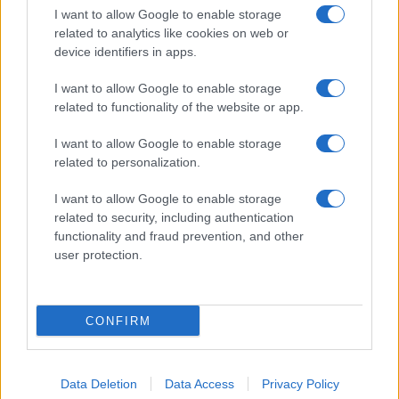
I want to allow Google to enable storage
related to analytics like cookies on web or
device identifiers in apps.
I want to allow Google to enable storage
related to functionality of the website or app.
I want to allow Google to enable storage
related to personalization.
I want to allow Google to enable storage
Sitios recomendados
related to security, including authentication
functionality and fraud prevention, and other
Resultados de ciclismo en vivo
user protection.
Copyright © 2021. MetaCiclismo.
CONFIRM
Data Deletion
Data Access
Privacy Policy
SITEMAP
COOKIES