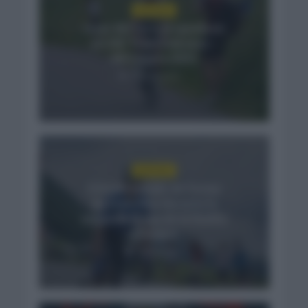
NOTICIAS
Isaac del Toro se queda en
el UAE Team Emirates –
XRG hasta 2031
7 horas hace
NOTICIAS
El buen estado de forma
de Enric Mas durante la
segunda etapa de la Vuelta
a Burgos
1 día hace