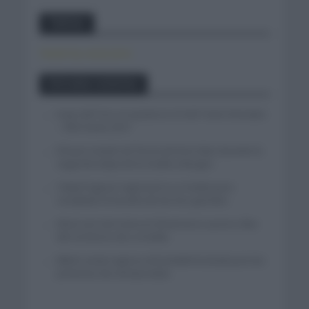
Twitter
Tweets by canal_tenis
Entradas recientes
Isaac del Toro se queda en el UAE Team Emirates
– XRG hasta 2031
El buen estado de forma de Enric Mas durante la
segunda etapa de la Vuelta a Burgos
Tadej Pogacar regresará a La Vuelta para
completar la hazaña de las tres grandes
Wout van Aert reina en Dinamarca a pocos días
del comienzo de La Vuelta
Mikel Landa regresa al Euskaltel Euskadi para las
próximas dos temporadas