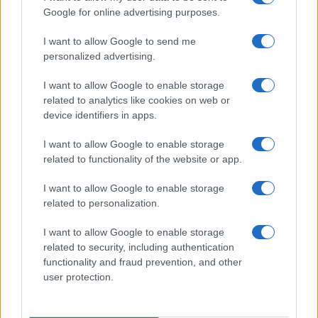
Google for online advertising purposes.
I want to allow Google to send me
personalized advertising.
I want to allow Google to enable storage
related to analytics like cookies on web or
device identifiers in apps.
I want to allow Google to enable storage
related to functionality of the website or app.
I want to allow Google to enable storage
related to personalization.
I want to allow Google to enable storage
Sitios recomendados
related to security, including authentication
functionality and fraud prevention, and other
Resultados de ciclismo en vivo
user protection.