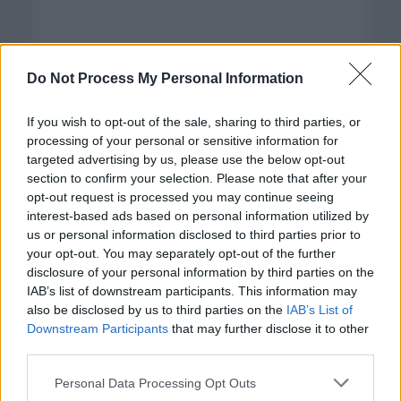
Do Not Process My Personal Information
If you wish to opt-out of the sale, sharing to third parties, or
processing of your personal or sensitive information for
targeted advertising by us, please use the below opt-out
section to confirm your selection. Please note that after your
opt-out request is processed you may continue seeing
interest-based ads based on personal information utilized by
us or personal information disclosed to third parties prior to
your opt-out. You may separately opt-out of the further
disclosure of your personal information by third parties on the
Categorías
IAB’s list of downstream participants. This information may
also be disclosed by us to third parties on the
IAB’s List of
CLÁSICAS
Downstream Participants
that may further disclose it to other
CRÓNICAS
third parties.
CURIOSIDADES
Please note that this website/app uses one or more Google
Personal Data Processing Opt Outs
ESTADÍSTICAS
services and may gather and store information including but