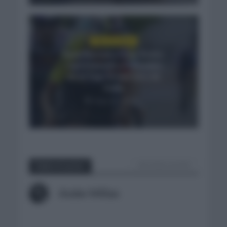
GIRO DE ITALIA
Egan Bernal y Einer Rubio
representan a Colombia
en el Top-10 del Giro de
Italia
mayo 31, 2025
VER TODOS LOS POST
Sobre el autor
Ander Millan