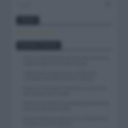
Twitter
Tweets by canal_tenis
Entradas recientes
El buen estado de forma de Enric Mas durante la
segunda etapa de la Vuelta a Burgos
Tadej Pogacar regresará a La Vuelta para
completar la hazaña de las tres grandes
Wout van Aert reina en Dinamarca a pocos días
del comienzo de La Vuelta
Mikel Landa regresa al Euskaltel Euskadi para las
próximas dos temporadas
Remco Evenepoel regresará a la competición en
la Clásica de San Sebastián