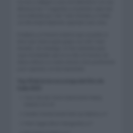
Ciccone y Gallopin a unos tres kilómetros con una
diferencia de 17 segundos y el pelotón cada más
cerca liderado por UAE Team Emirates y Cofidis
con Elia Viviani habiendo superado esas cotas.
El italiano y el francés tuvieron que sucumbir al
ritmo que venía el gran grupo con UAE Team
Emirates. Sin embargo, no fue suficiente para
cazar al holandés que en un día con terreno de
clásica obtuvo su cuarta victoria como profesional
y por supuesto, la más importante.
Top 10 de la tercera etapa del Giro de
Italia 2021
Taco Van der Hoorn (Intermache Wanty
Gobert) 4:21:29
Davide Cimolai (Israel Start Up Nation) a 4″
Peter Sagan (Bora Hansgrohe) a 4″
Elia Viviani (Cofidis) a 4″