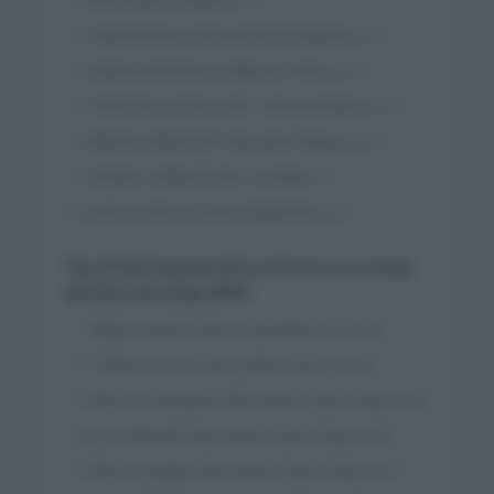
Patrick Bevin (Israel Start Up Nation) a 4″
Gianni Vermeersch (Alpecin-Fenix) a 4″
Fernando Gaviria (UAE Team Emirates) a 4″
Alberto Bettiol (EF Education Nippo) a 4″
Stefano Oldani (Lotto Soudal) a 4″
Jacopo Mosca (Trek Segafredo) a 4″
Top 10 de la general tras la tercera etapa
del Giro de Italia 2021
Filippo Ganna (Ineos Grenadiers) 8:51:26
Tobias Foss (Team Jumbo Visma) a 16″
Remco Evenepoel (Deceunick Quick Step) a 20″
Joao Almeida (Deceunick Quick Step) a 20″
Remi Cavagna (Deceunick Quick Step) a 21″