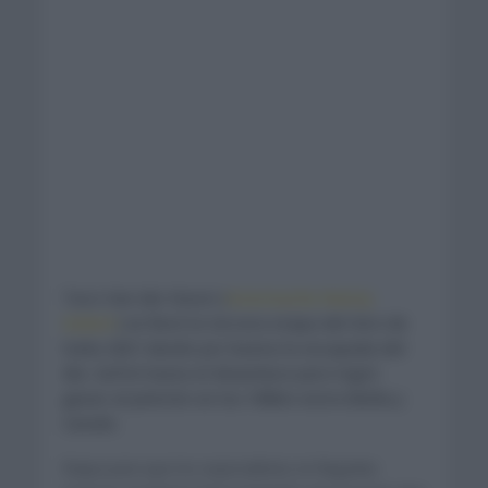
Taco Van der Hoorn (
Intermache Wanty
Gobert
) se llevó la tercera etapa del Giro de
Italia 2021 dando por buena la escapada del
día. Sufrió hasta el desenlace pero logró
ganar al pelotón en los 190km entre Biella y
Canale.
Etapa para que los especialistas en llegadas