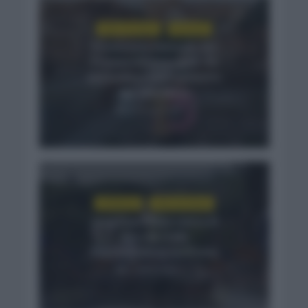
GIRO DE ITALIA
NOTICIAS
El emotivo mensaje del
Visma a Vingegaard: «Te
estaremos eternamente
agradecidos»
2 meses hace
CRÓNICAS
GIRO DE ITALIA
Jonathan Milan cierra el
Giro de Italia
imponiéndose en Roma
2 meses hace