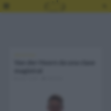
GIRO DE ITALIA
Van der Hoorn da una clase
magistral
mayo 10, 2021
3 Min Read