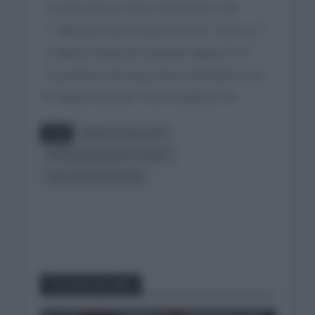
Gianni Moscon (Ineos Grenadiers) a 26″
Aleksandr Vlasov (Astana Premier Tech) a 27″
Alberto Bettiol (EF Education Nippo) a 29″
Jonathan Castroviejo (Ineos Grenadiers) a 30″
Diego Ulissi (UAE Team Emirates) a 32″
Tags
GIRO DE ITALIA 2021
INTERMACHE WANTY GOBERT
TACO VAN DER HOORN
You may also like