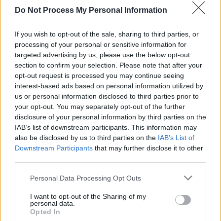
Do Not Process My Personal Information
If you wish to opt-out of the sale, sharing to third parties, or
processing of your personal or sensitive information for
targeted advertising by us, please use the below opt-out
section to confirm your selection. Please note that after your
opt-out request is processed you may continue seeing
interest-based ads based on personal information utilized by
us or personal information disclosed to third parties prior to
Categorías
your opt-out. You may separately opt-out of the further
disclosure of your personal information by third parties on the
CLÁSICAS
IAB’s list of downstream participants. This information may
CRÓNICAS
also be disclosed by us to third parties on the
IAB’s List of
Downstream Participants
that may further disclose it to other
CURIOSIDADES
third parties.
ESTADÍSTICAS
Please note that this website/app uses one or more Google
GIRO DE ITALIA
Personal Data Processing Opt Outs
services and may gather and store information including but
GRANDES VUELTAS
not limited to your visit or usage behaviour. You may click to
I want to opt-out of the Sharing of my
personal data.
NOTICIAS
grant or deny consent to Google and its third-party tags to
Opted In
use your data for below specified purposes in below Google