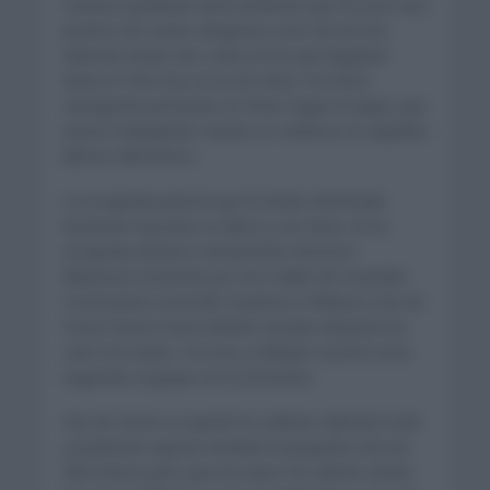
masivas quedaran fuera teniendo que recorrer dos
puertos de cuarta categoría y otro de tercera.
Además tenían dos cotas en las que llegaban
hasta el 15% muy cerca de meta. Fue Bora
Hansgrohe pensando en Peter Sagan el quipo que
estuvo trabajando cuando se metieron en aquellos
últimos kilómetros.
La escapada parecía que la tenían dominada
haciendo muy bien su labor y con ritmo. En la
escapada destacó nuevamente Vincenzo
Albanesse luchando por ese mallot de montaña.
Comenzaron ascender Guarene y Pellaud y Van de
Hoorn fueron hacia delante aunque después les
cazó Zoccarato. Ciccone y Gallopin sacaron unos
segundos al grupo en la ascensión.
Van de Hoorn se quedó en solitario dándolo todo
y pudiendo superar también la pequeña cota de
500 metros pero que era dura. Por detrás venían