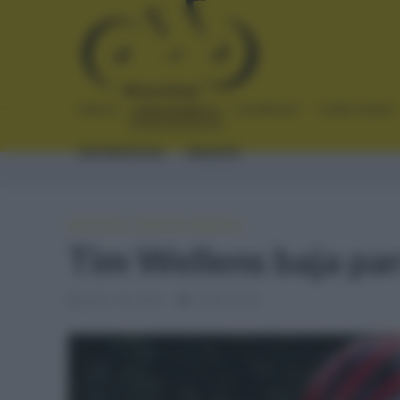
INICIO
NOTICIAS
CRÓNICAS
PLANTILLAS
ENTREVISTAS
ENLACES
NOTICIAS
•
TOUR DE FRANCIA
Tim Wellens baja par
junio 18, 2021
2 Min Read