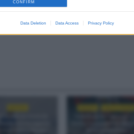
CONFIRM
M WELLENS
TOUR FRANCIA 2021
Data Deletion
Data Access
Privacy Policy
NOTICIAS
NOTICIAS
VUELTA A ESPAÑA
en estado de forma de
Tadej Pogacar regresará a
Mas durante la segunda
Vuelta para completar la ha
 de la Vuelta a Burgos
de las tres grandes