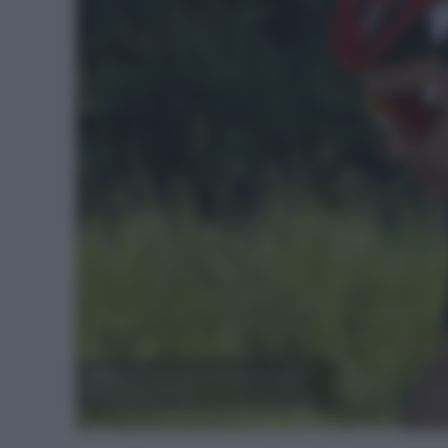
Wellens volverá a perderse el Tour.
Foto: Lotto Soudal