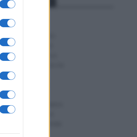
Categorías
CLÁSICAS
t
CRÓNICAS
CURIOSIDADES
ESTADÍSTICAS
GIRO DE ITALIA
GRANDES VUELTAS
NOTICIAS
PLANTILLAS
PREVIAS
TOUR DE FRANCIA
Uncategorized
VUELTA A ESPAÑA