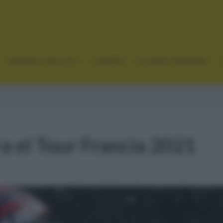
GRANDES VUELTAS
CLÁSICAS
CICLISMO FEMENINO
a el Tour Francia 2021