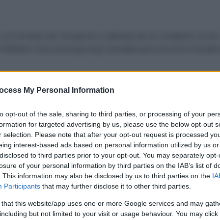
 no se termina de recuperar y además de no competir en los
Wellens será una baja muy sensible para el Lotto Soudal 
a con ganas de poder ir a participar en su cuarto Tour de Fr
ocess My Personal Information
 pasado año tampoco lo pudo hacer por un accidente en un
Lotto Soudal ha explicado en un comunicado que el corredo
to opt-out of the sale, sharing to third parties, or processing of your per
formation for targeted advertising by us, please use the below opt-out s
omento pese a comenzar la temporada de manera maravillo
r selection. Please note that after your opt-out request is processed y
ges
.
eing interest-based ads based on personal information utilized by us or
disclosed to third parties prior to your opt-out. You may separately opt-
ia
losure of your personal information by third parties on the IAB’s list of
. This information may also be disclosed by us to third parties on the
IA
no responde de la manera que quiero a los estímulos de
Participants
that may further disclose it to other third parties.
alear los vatios necesarios para tener un buen desempeño
 that this website/app uses one or more Google services and may gath
 «
Todavía no sé cuál es la razón. Algo no está bien y hay qu
including but not limited to your visit or usage behaviour. You may click 