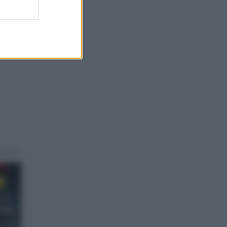
 La
zaña