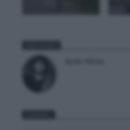
3 horas hace
Sobre el autor
Ander Millan
Comentar...