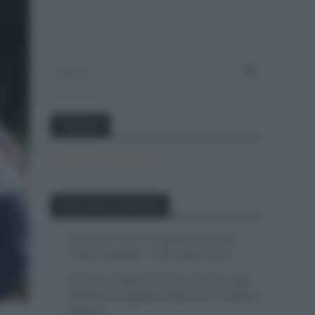
Twitter
Tweets by canal_tenis
Entradas recientes
Isaac del Toro se queda en el UAE
Team Emirates – XRG hasta 2031
El buen estado de forma de Enric Mas
durante la segunda etapa de la Vuelta a
Burgos