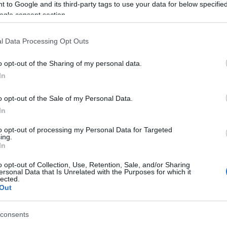
do a Bélgica para realizar más investigaciones. He decidido,
 to Google and its third-party tags to use your data for below specifi
ogle consent section.
rrer riesgos durante el resto de la temporada
«.
l Data Processing Opt Outs
para recuperar las buenas sensaciones
”, afirma Wellens.
do de no participar en la carrera más importante del año,
o opt-out of the Sharing of my personal data.
agradables después del Tour.
Me voy a centrar en eso
In
lo mejor a mis compañeros.
Desde Mónaco apoyaré a Lotto
o opt-out of the Sale of my Personal Data.
In
to opt-out of processing my Personal Data for Targeted
ing.
ostraron anomalías hasta ahora.
Tim también es covid negat
In
teven Bex. “
Tim ahora se está sometiendo a una serie de
o opt-out of Collection, Use, Retention, Sale, and/or Sharing
rios.
Esperamos tener más claridad pronto.
ersonal Data that Is Unrelated with the Purposes for which it
lected.
Out
consents
pués el ocho con el que el equipo Lotto Soudal contará par