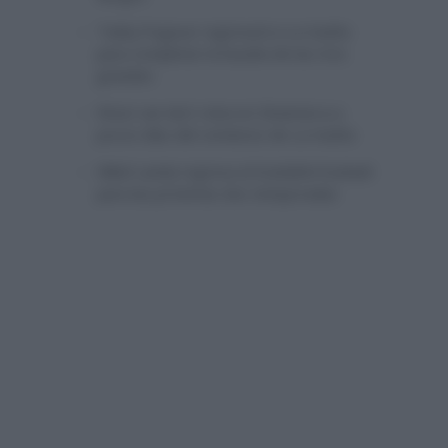
Tadej Pogacar regresará a La Vuelta
para completar la hazaña de las tres
grandes
Wout van Aert reina en Dinamarca a
pocos días del comienzo de La Vuelta
Mikel Landa regresa al Euskaltel Euskadi
para las próximas dos temporadas