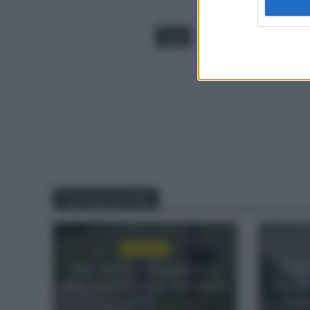
Tags
LOTTO SOUDAL
TI
You may also like
NOTICIAS
Isaac del Toro se queda en el
El bu
UAE Team Emirates – XRG hasta
Enric 
2031
etapa