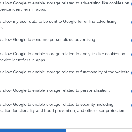
o allow Google to enable storage related to advertising like cookies on
evice identifiers in apps.
 Our riders announced their participation a
o allow my user data to be sent to Google for online advertising
s.
elves the past week!
We are happy to
to allow Google to send me personalized advertising.
se eight riders will be taking on La Grande
Boucle!
#TDF2021
o allow Google to enable storage related to analytics like cookies on
evice identifiers in apps.
o allow Google to enable storage related to functionality of the website
@CalebEwan
@JasperDeBuyst
o allow Google to enable storage related to personalization.
@Toshvds
dtThomas
pic.twitter.com/osk3wzrpTG
o allow Google to enable storage related to security, including
cation functionality and fraud prevention, and other user protection.
oudal (@Lotto_Soudal)
June 18, 2021