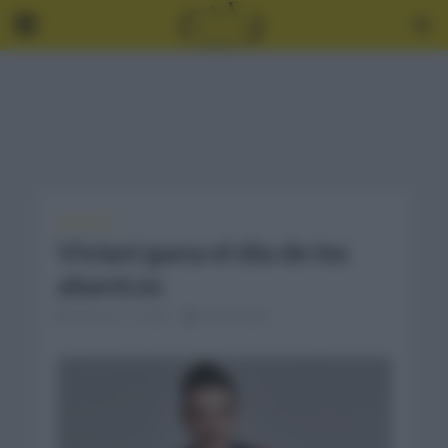
NOTICIAS
Viviani gana el día de los
abanicos
febrero 11, 2022
2 Min Read