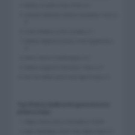
Martinj Tusveld (Team DSM) a 0″
Samuele Battistela (Astana Qazaqstan Team) a
0″
Cedric Beullens (Lotto Soudal) a 0″
Mattias Skjelmose Jensen (Trek Segafredo) a
0″
Pierre Latour (TotalEnergies) a 0″
Matteo Jorgenson (Movistar Team) a 0″
Ilan Van Wilder (Quick Step Alpha Vinyl) a 0″
Top 10 de la clasificación general tras la
primera etapa
Filippo Ganna (Ineos Grenadiers) 3:26:05
Julian Alaphilippe (Quick Step Alpha Vinyl) a 4″