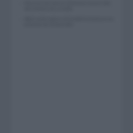
Wout van Aert reina en Dinamarca a pocos días
del comienzo de La Vuelta
Mikel Landa regresa al Euskaltel Euskadi para las
próximas dos temporadas