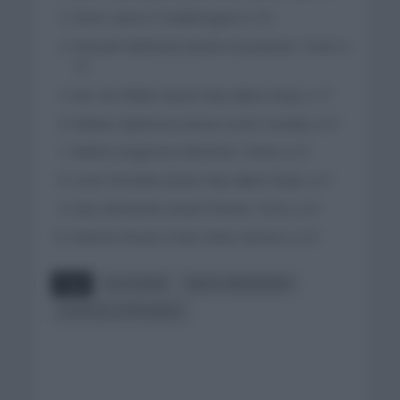
Pierre Latour (TotalEnergies) a 10″
Samuele Battistela (Astana Qazaqstan Team) a
12″
Ilan Van Wilder (Quick Step Alpha Vinyl) a 17″
Mattias Skjelmose Jensen (Lotto Soudal) a 21″
Matteo Jorgenson (Movistar Team) a 21″
Louis Vervaeke (Quick Step Alpha Vinyl) a 21″
Sep Vanmarcke (Israel Premier Tech) a 22″
Maxime Bouet (Team Arkea Samsic) a 23″
Tags
ELIA VIVIANI
INEOS GRENADIERS
TOUR DE LA PROVENCE