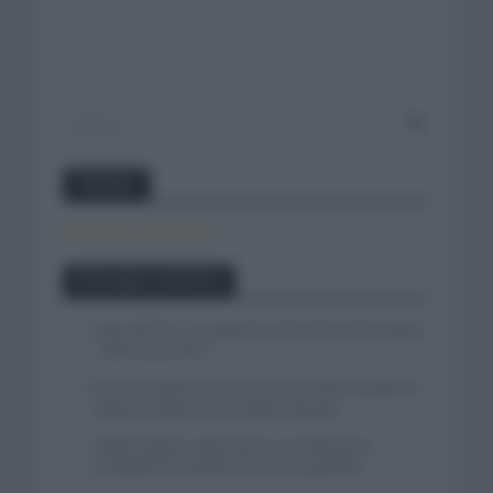
Twitter
Tweets by canal_tenis
Entradas recientes
Isaac del Toro se queda en el UAE Team Emirates
– XRG hasta 2031
El buen estado de forma de Enric Mas durante la
segunda etapa de la Vuelta a Burgos
Tadej Pogacar regresará a La Vuelta para
completar la hazaña de las tres grandes