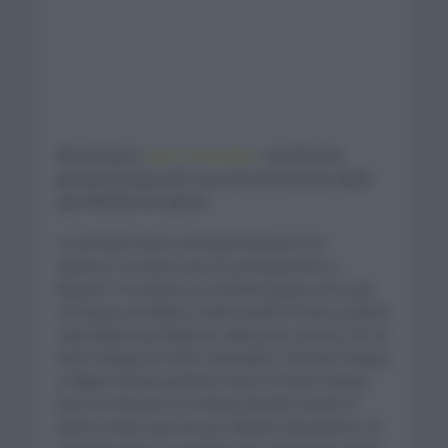
Elia Viviani (
Ineos Grenadiers
) se llevó la
primera etapa del Tour de la Provence 2022
que finalizó en sprint.
La jornada estuvo protagonizada por los
abanicos. El viento tuvo su protagonismo y
llegaron 16 ciclistas en el primer grupo en la que
se impuso el italiano Viviani siendo el único sprinter
especialista que llegó en cabeza de carrera con un
buen trabajo de Ineos Grenadiers. Richard Carapaz
y Filippo Ganna pudieron hacer un buen trabajo
para su velocista con Maciej Bondar siendo el
último ciclista que fue por delante del pelotón. En