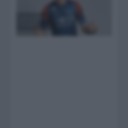
Viviani se impone.
Foto: Ineos
Grenadiers