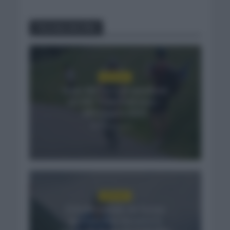
You may also like
NOTICIAS
Isaac del Toro se queda en
el UAE Team Emirates –
XRG hasta 2031
2 días hace
NOTICIAS
El buen estado de forma
de Enric Mas durante la