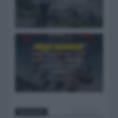
segunda etapa de la Vuelta
a Burgos
3 días hace
NOTICIAS
VUELTA A ESPAÑA
Tadej Pogacar regresará a
La Vuelta para completar
la hazaña de las tres
grandes
5 días hace
VER TODOS LOS POST
Sobre el autor