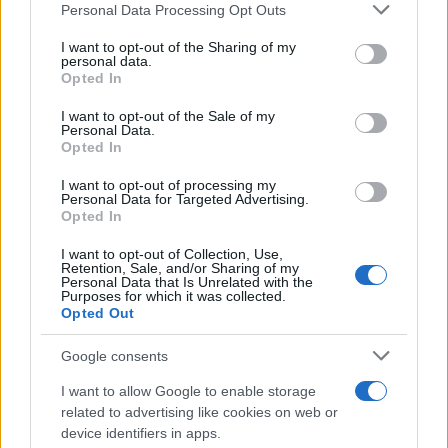
Please note that this website/app uses one or more Google
GIRO DE ITALIA
Personal Data Processing Opt Outs
services and may gather and store information including but
GRANDES VUELTAS
not limited to your visit or usage behaviour. You may click to
I want to opt-out of the Sharing of my
personal data.
NOTICIAS
grant or deny consent to Google and its third-party tags to
Opted In
use your data for below specified purposes in below Google
PLANTILLAS
consent section.
I want to opt-out of the Sale of my
PREVIAS
Personal Data.
Opted In
TOUR DE FRANCIA
Uncategorized
I want to opt-out of processing my
Personal Data for Targeted Advertising.
VUELTA A ESPAÑA
Opted In
I want to opt-out of Collection, Use,
Retention, Sale, and/or Sharing of my
Personal Data that Is Unrelated with the
Purposes for which it was collected.
Opted Out
Google consents
I want to allow Google to enable storage
related to advertising like cookies on web or
device identifiers in apps.