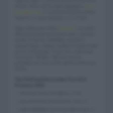
segundo lugar, se clasificó Sep Vanmarcke (Israel
Premier Tech) y tercero Julian Alaphilippe (
Quick
Step Alpha Vinyl
). Es la victoria No.86 que obtiene
Viviani en su carrera deportiva a sus 33 años.
Filippo Ganna que se llevó
el prólogo
con mucha
diferencia durante la jornada de ayer, continuará
de líder un día más. Alaphilippe asciende al
segundo lugar y mañana tendrán una buena etapa
para las emboscadas. Desde Arles a Manosque
recorriendo 180,6km. Habrá tres puertos
puntuables pero el recorrido apenas tendrá nada
de llano.
Top 10 de la primera etapa Tour de la
Provence 2022
Elia Viviani (Ineos Grenadiers) 3:17:58
Sep Vanmarcke (Israel Premier Tech) a 0″
Julian Alaphilippe (Quick Step Alpha Vinyl) a 0″