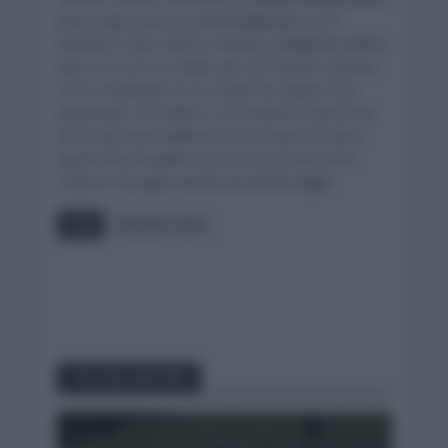
para Jorge Arcas ya será
la séptima
con el
Movistar Team. Nelson Oliveira ya
llegó en 2016
y
pese a no ser un ciclista que de muchas victorias,
se ha convertido en un ciclista de equipo muy
importante. Por último, se encuentra la promesa
de 22 años Juri Hollman. En el circuito de Getxo
quedó decimoquinto y en la contrarreloj de la
Vuelta a Portugal, quedó
en tercer lugar.
Tags
Movistar Team
You may also like