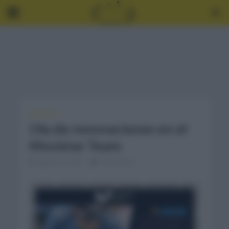
NOTICIAS
Ola de renovaciones en el
Movistar Team
agosto 23, 2021
2 Min Read