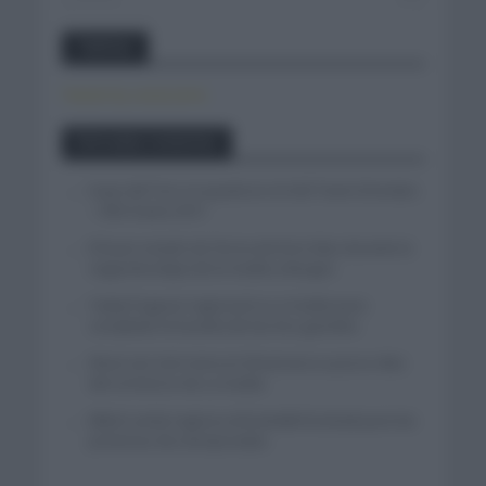
Twitter
Tweets by canal_tenis
Entradas recientes
Isaac del Toro se queda en el UAE Team Emirates
– XRG hasta 2031
El buen estado de forma de Enric Mas durante la
segunda etapa de la Vuelta a Burgos
Tadej Pogacar regresará a La Vuelta para
completar la hazaña de las tres grandes
Wout van Aert reina en Dinamarca a pocos días
del comienzo de La Vuelta
Mikel Landa regresa al Euskaltel Euskadi para las
próximas dos temporadas