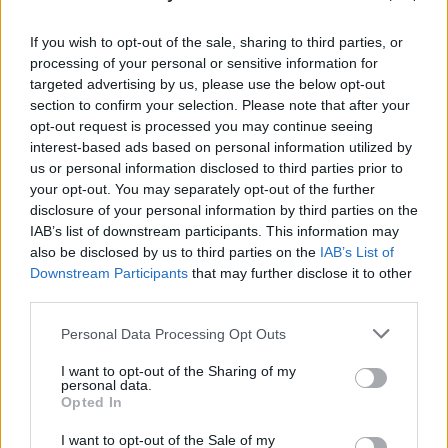
If you wish to opt-out of the sale, sharing to third parties, or
processing of your personal or sensitive information for
targeted advertising by us, please use the below opt-out
section to confirm your selection. Please note that after your
opt-out request is processed you may continue seeing
interest-based ads based on personal information utilized by
us or personal information disclosed to third parties prior to
Categorías
your opt-out. You may separately opt-out of the further
disclosure of your personal information by third parties on the
CLÁSICAS
IAB’s list of downstream participants. This information may
CRÓNICAS
also be disclosed by us to third parties on the
IAB’s List of
Downstream Participants
that may further disclose it to other
CURIOSIDADES
third parties.
ESTADÍSTICAS
Please note that this website/app uses one or more Google
GIRO DE ITALIA
Personal Data Processing Opt Outs
services and may gather and store information including but
GRANDES VUELTAS
not limited to your visit or usage behaviour. You may click to
I want to opt-out of the Sharing of my
personal data.
NOTICIAS
grant or deny consent to Google and its third-party tags to
Opted In
use your data for below specified purposes in below Google
PLANTILLAS
consent section.
I want to opt-out of the Sale of my