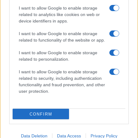
I want to allow Google to enable storage
related to analytics like cookies on web or
device identifiers in apps.
I want to allow Google to enable storage
related to functionality of the website or app.
I want to allow Google to enable storage
related to personalization.
I want to allow Google to enable storage
Sitios recomendados
related to security, including authentication
functionality and fraud prevention, and other
Resultados de ciclismo en vivo
user protection.
Copyright © 2021. MetaCiclismo.
CONFIRM
Data Deletion
Data Access
Privacy Policy
SITEMAP
COOKIES