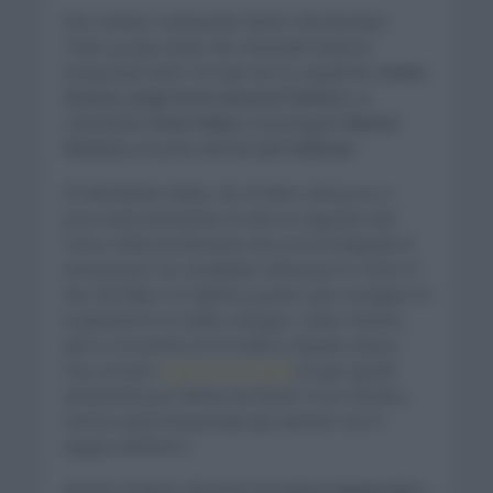
Seis ciclistas continuarán dentro del Movistar
Team ya que todos han renovado hasta la
temporada 2023. Se trata de los españoles
Carlos
Verona, Jorge Arcas Antonio Pedrero
, el
colombiano
Einer Rubio
, el portugués
Nelson
Oliveira
y el joven alemán
Juri Hollman
.
El colombiano Rubio, de 23 años está poco a
poco está avanzando en este su segundo año
como ciclista profesional. Aun no le ha llegado la
victoria pero sus resultados destacan en correr el
Giro de Italia o el séptimo puesto que consiguió en
la general en la Vuelta a Burgos. Carlos Verona,
que se encuentra en la Vuelta a España estuvo
muy cercano
a ganar una etapa
ya que quedó
únicamente por detrás de Storer. A sus 28 años,
será la cuarta temporada que afronte con el
equipo telefónico.
Antonio Pedrero afrontará
su sexta temporada
y