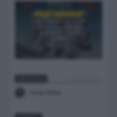
NOTICIAS
VUELTA A ESPAÑA
Tadej Pogacar regresará a
La Vuelta para completar
la hazaña de las tres
grandes
3 días hace
VER TODOS LOS POST
Sobre el autor
Ander Millan