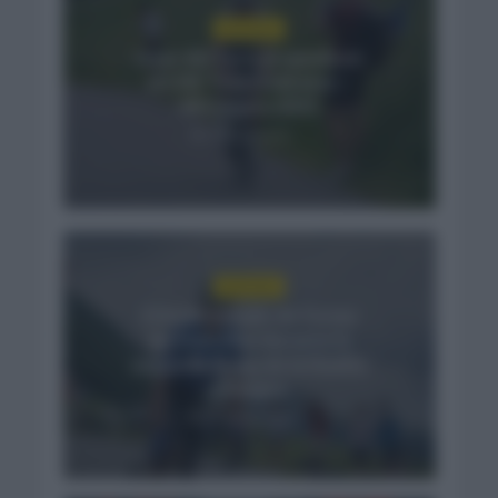
NOTICIAS
Isaac del Toro se queda en
el UAE Team Emirates –
XRG hasta 2031
3 horas hace
NOTICIAS
El buen estado de forma
de Enric Mas durante la
segunda etapa de la Vuelta
a Burgos
21 horas hace