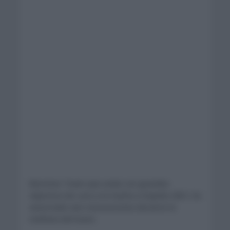
Movistar Team que anda con grandes
objetivos de cara a la Vuelta a España 2021, ha
anunciado seis renovaciones durante la
mañana del lunes.