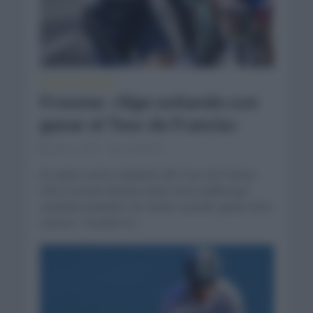
TOUR DE FRANCIA
Froome: «Sigo soñando con
ganar el Tour de Francia»
julio 1, 2022
Comentar...
El cuatro veces campeón del Tour de Francia
Chris Froome declara antes de la salida que
continúa soñando con volver a poder ganar esta
carrera. Froome se...