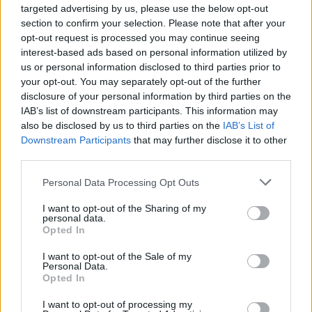
targeted advertising by us, please use the below opt-out
section to confirm your selection. Please note that after your
opt-out request is processed you may continue seeing
interest-based ads based on personal information utilized by
us or personal information disclosed to third parties prior to
your opt-out. You may separately opt-out of the further
disclosure of your personal information by third parties on the
Categorías
IAB’s list of downstream participants. This information may
also be disclosed by us to third parties on the
IAB’s List of
CLÁSICAS
Downstream Participants
that may further disclose it to other
CRÓNICAS
third parties.
CURIOSIDADES
Please note that this website/app uses one or more Google
Personal Data Processing Opt Outs
ESTADÍSTICAS
services and may gather and store information including but
not limited to your visit or usage behaviour. You may click to
I want to opt-out of the Sharing of my
GIRO DE ITALIA
personal data.
grant or deny consent to Google and its third-party tags to
GRANDES VUELTAS
Opted In
use your data for below specified purposes in below Google
NOTICIAS
consent section.
I want to opt-out of the Sale of my
Personal Data.
PLANTILLAS
Opted In
PREVIAS
I want to opt-out of processing my
TOUR DE FRANCIA