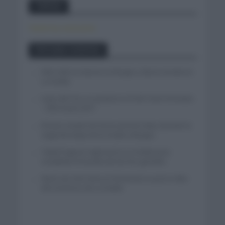
Twitter
Tweets by canal_tenis
Entradas recientes
Felix Gall se impone en Burgos y fija la mirada en
La Vuelta
Isaac del Toro se queda en el UAE Team Emirates
– XRG hasta 2031
El buen estado de forma de Enric Mas durante la
segunda etapa de la Vuelta a Burgos
Tadej Pogacar regresará a La Vuelta para
completar la hazaña de las tres grandes
Wout van Aert reina en Dinamarca a pocos días
del comienzo de La Vuelta