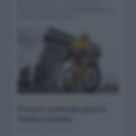
de Italia que tiene en mente para poder
colocarse en el primer puesto del pódium. Con
cuatro Tour de Francia en su...
TOUR DE FRANCIA
VUELTA A ESPAÑA
•
Froome, motivado para la
Vuelta a España
julio 24, 2017
Comentar...