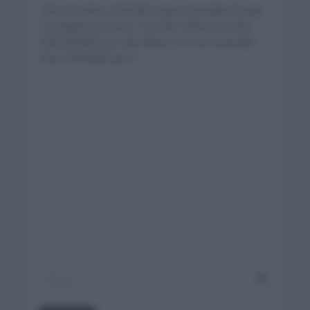
Chris Froome, el hombre que la jornada de ayer
conseguía su cuarto Tour de Francia, ha sido
entrevistado por Sky News y se ha mostrado
muy motivado para...