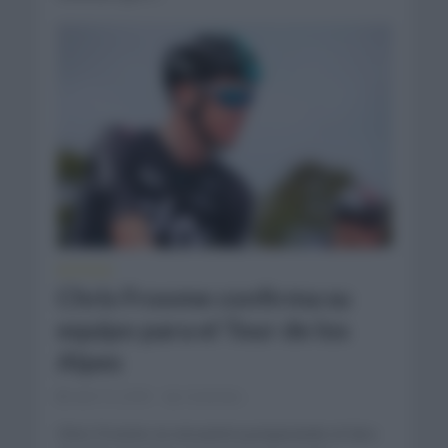
NOTICIAS
Chris Froome confirma su
equipo para el Tour de los
Alpes
abril 13, 2018
Comentar...
Chris Froome se encuentra preparando el Giro