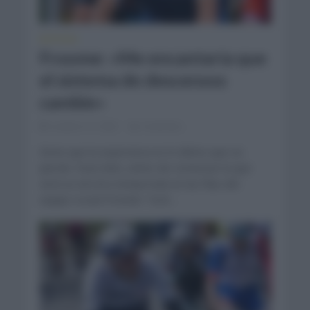
NOTICIAS
Froome: «Me encantaría que
el sistema de descensos
cambie»
octubre 31, 2022
Comentar...
Dicen que la esperanza es lo último que se
pierde. Pues bien, antes de comenzar la que
será su tercera temporada en las filas del
equipo Israel Premier Tech...