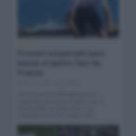
NOTICIAS
Froome recuperado para
buscar el quinto Tour de
Francia
febrero 13, 2021
Comentar...
Chris Froome ha confirmado que está
recuperado para buscar el quinto Tour. El
británico tiene en mente volver a ser
competitivo y uno de los líderes del...