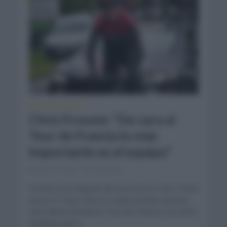
TOUR DE FRANCIA
Chris Froome: "De cara al
Tour de Francia lo más
importante es el equipo"
mayo 4, 2020
Comentar...
Froome en la disputa de una carrera. Foto: Team
Ineos El Team Ineos es quién domina durante
esta última década el Tour de Francia y en 2020,
tendrían que ir...