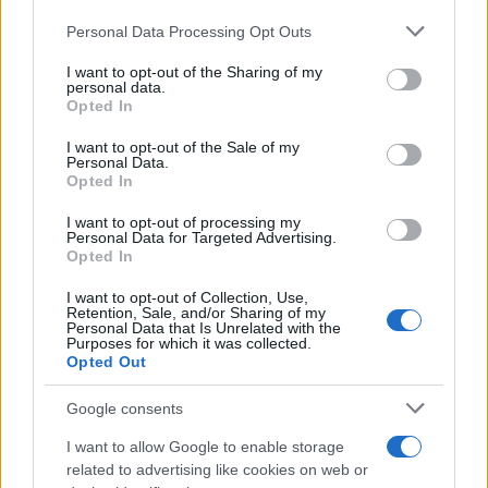
Please note that this website/app uses one or more Google
GIRO DE ITALIA
Personal Data Processing Opt Outs
services and may gather and store information including but
GRANDES VUELTAS
not limited to your visit or usage behaviour. You may click to
I want to opt-out of the Sharing of my
personal data.
NOTICIAS
grant or deny consent to Google and its third-party tags to
Opted In
use your data for below specified purposes in below Google
PLANTILLAS
consent section.
I want to opt-out of the Sale of my
PREVIAS
Personal Data.
Opted In
TOUR DE FRANCIA
Uncategorized
I want to opt-out of processing my
Personal Data for Targeted Advertising.
VUELTA A ESPAÑA
Opted In
I want to opt-out of Collection, Use,
Retention, Sale, and/or Sharing of my
Personal Data that Is Unrelated with the
Purposes for which it was collected.
Opted Out
Google consents
I want to allow Google to enable storage
related to advertising like cookies on web or