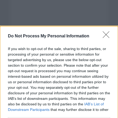
Do Not Process My Personal Information
If you wish to opt-out of the sale, sharing to third parties, or
processing of your personal or sensitive information for
targeted advertising by us, please use the below opt-out
section to confirm your selection. Please note that after your
opt-out request is processed you may continue seeing
interest-based ads based on personal information utilized by
us or personal information disclosed to third parties prior to
Categorías
your opt-out. You may separately opt-out of the further
disclosure of your personal information by third parties on the
CLÁSICAS
IAB’s list of downstream participants. This information may
CRÓNICAS
also be disclosed by us to third parties on the
IAB’s List of
Downstream Participants
that may further disclose it to other
CURIOSIDADES
third parties.
ESTADÍSTICAS