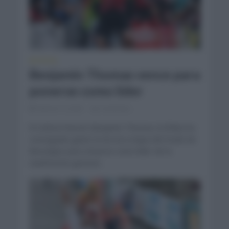
NOTICIAS
Benjamin Thomas vence para
ponerse como líder
febrero 4, 2022
Comentar...
El ciclista francés Benjamin Thomas (Cofidis) ha
conseguido ganar la tercera etapa del Etoile de
Bességes para situarse como líder de la
clasificación general...