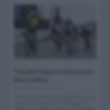
NOTICIAS
Timothy Dupont reina en un
final caótico
febrero 4, 2021
Comentar...
Timothy Dupont se llevó la segunda etapa en el
Etoile de Besseges 2021 en su llegada a La
Calmette. En la general, sigue sin haber cambios