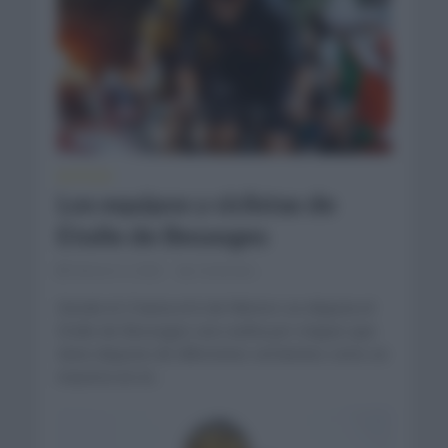
NOTICIAS
Los equipos y ciclistas de
Etoile de Besseges
febrero 3, 2022
Comentar...
Desde el 2 hasta el 6 de febrero se disputa el
Etoile de Besseges una vuelta por etapas que
tiene dispone de diferentes vertientes como se
muestra en el...