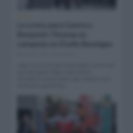
NOTICIAS
La crono para Ganna y
Benjamin Thomas es
campeón en Etoile Bességes
febrero 6, 2022
Comentar...
Llega a su fin el Etoile de Bességes con la crono
que pudo ganar Filippo Ganna (Ineos
Grenadiers) aunque quién salió campeón de la
clasificación general fue...