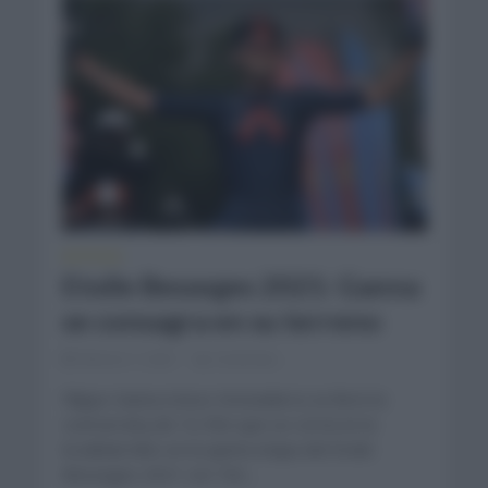
NOTICIAS
Etoile Besseges 2021: Ganna
se consagra en su terreno
febrero 7, 2021
Comentar...
Filippo Ganna (Ineos Grenadiers) se llevó la
contrarreloj de 10,7km que se corría en la
localidad Ales en la quinta etapa del Etoile
Besseges 2021 con Tim...