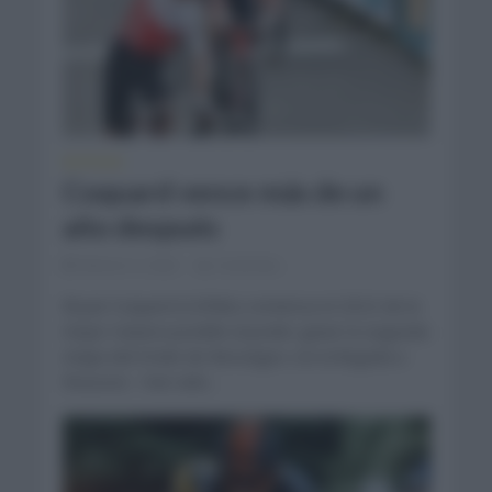
NOTICIAS
Coquard vence más de un
año después
febrero 3, 2022
Comentar...
Bryan Coquard (Cofidis) comienza el 2022 de la
mejor manera posible al poder ganar la segunda
etapa del Etoile de Bességes con la llegada a
Rousson. Han sido...