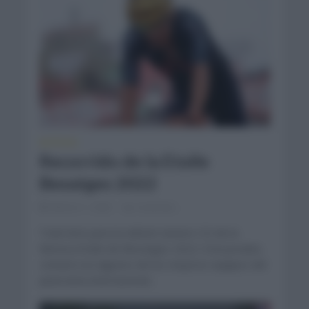
NOTICIAS
Recorrido de la Etoile
Bességes 2022
febrero 1, 2022
Comentar...
Todo listo para la edición número 52 de la
famosa Etoile de Bességes 2022. Esta prueba
contará con algunos de los mejores equipos del
panorama internacional...