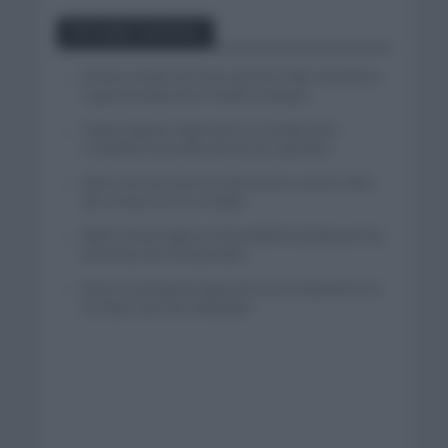
Entradas recientes
El buen estado de forma de Enric Mas durante la
segunda etapa de la Vuelta a Burgos
Tadej Pogacar regresará a La Vuelta para
completar la hazaña de las tres grandes
Wout van Aert reina en Dinamarca a pocos días
del comienzo de La Vuelta
Mikel Landa regresa al Euskaltel Euskadi para las
próximas dos temporadas
Remco Evenepoel regresará a la competición en
la Clásica de San Sebastián