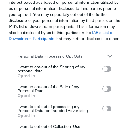
interest-based ads based on personal information utilized by
us or personal information disclosed to third parties prior to
your opt-out. You may separately opt-out of the further
disclosure of your personal information by third parties on the
Categorías
IAB’s list of downstream participants. This information may
also be disclosed by us to third parties on the
IAB’s List of
CLÁSICAS
Downstream Participants
that may further disclose it to other
CRÓNICAS
third parties.
CURIOSIDADES
Please note that this website/app uses one or more Google
Personal Data Processing Opt Outs
ESTADÍSTICAS
services and may gather and store information including but
not limited to your visit or usage behaviour. You may click to
I want to opt-out of the Sharing of my
GIRO DE ITALIA
personal data.
grant or deny consent to Google and its third-party tags to
Opted In
GRANDES VUELTAS
use your data for below specified purposes in below Google
NOTICIAS
consent section.
I want to opt-out of the Sale of my
Personal Data.
PLANTILLAS
Opted In
PREVIAS
I want to opt-out of processing my
TOUR DE FRANCIA
Personal Data for Targeted Advertising.
Opted In
Uncategorized
VUELTA A ESPAÑA
I want to opt-out of Collection, Use,