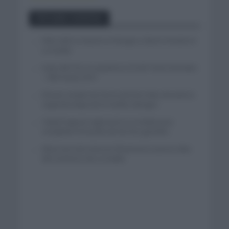
Entradas recientes
Felix Gall se impone en Burgos y fija la mirada en
La Vuelta
Isaac del Toro se queda en el UAE Team Emirates
– XRG hasta 2031
El buen estado de forma de Enric Mas durante la
segunda etapa de la Vuelta a Burgos
Tadej Pogacar regresará a La Vuelta para
completar la hazaña de las tres grandes
Wout van Aert reina en Dinamarca a pocos días
del comienzo de La Vuelta