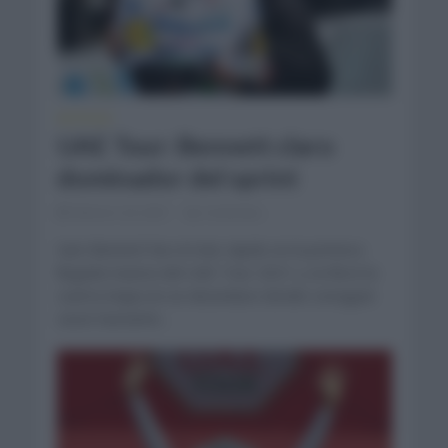
NOTICIAS
UAE Tour: Bennett claro
dominador del sprint
febrero 24, 2021
Comentar...
Sam Bennett fue el más rápido en la primera
llegada masiva del UAE Tour 2021 y se llevó la
cuarta etapa en un desenlace donde consiguió
sacar bastante...