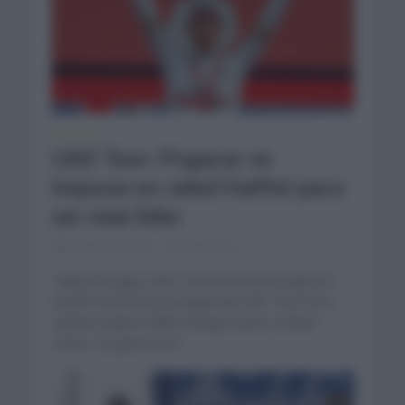
NOTICIAS
UAE Tour: Pogacar se
impone en Jabel Haffet para
ser más líder
febrero 23, 2021
Comentar...
Tadej Pocagar (UAE Team Emirates) logró el
triunfo en la tercera etapa del UAE Tour en la
subida a Jabel Haffet al llegar junto a Adam
Yates. Le ganó en el...