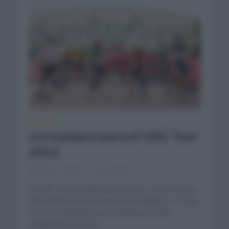
NOTICIAS
Los equipos para el UAE Tour
2021
febrero 18, 2021
Comentar...
El UAE Tour se disputará en 2021 y ya ha hecho
oficial la lista provisional de los equipos. Un total
de 20 combinados que lucharán por salir
campeones en esta...