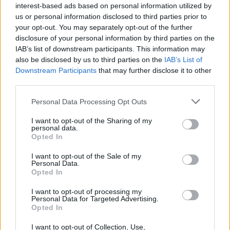
interest-based ads based on personal information utilized by
us or personal information disclosed to third parties prior to
your opt-out. You may separately opt-out of the further
disclosure of your personal information by third parties on the
Categorías
IAB’s list of downstream participants. This information may
also be disclosed by us to third parties on the
IAB’s List of
CLÁSICAS
Downstream Participants
that may further disclose it to other
CRÓNICAS
third parties.
CURIOSIDADES
Please note that this website/app uses one or more Google
Personal Data Processing Opt Outs
ESTADÍSTICAS
services and may gather and store information including but
not limited to your visit or usage behaviour. You may click to
I want to opt-out of the Sharing of my
GIRO DE ITALIA
personal data.
grant or deny consent to Google and its third-party tags to
GRANDES VUELTAS
Opted In
use your data for below specified purposes in below Google
NOTICIAS
consent section.
I want to opt-out of the Sale of my
Personal Data.
PLANTILLAS
Opted In
PREVIAS
I want to opt-out of processing my
TOUR DE FRANCIA
Personal Data for Targeted Advertising.
Opted In
Uncategorized
VUELTA A ESPAÑA
I want to opt-out of Collection, Use,