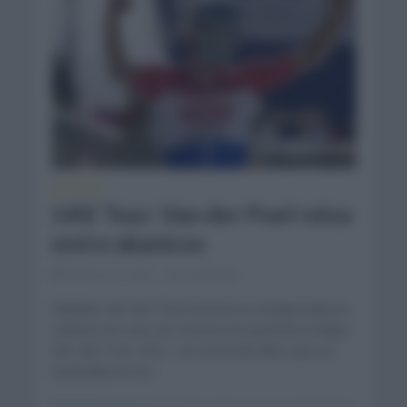
NOTICIAS
UAE Tour: Van der Poel reina
entre abanicos
febrero 21, 2021
Comentar...
Mathieu Van der Poel estrena su temporada en
ciclismo en ruta con victoria en la primera etapa
del UAE Tour 2021. Un recorrido llano que se
avecinaba en un...