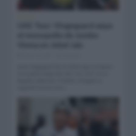
NOTICIAS
UAE Tour: Vingegaard aúpa
el monopolio de Jumbo
Visma en Jebel Jais
febrero 25, 2021
Comentar...
Jonas Vingegaard fue el ciclista que se impuso
en la quinta etapa del UAE Tour 2021 en su
llegada a Jebel Jais. El danés consiguió su
segunda victoria como...