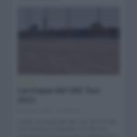
NOTICIAS
Las etapas del UAE Tour
2021
febrero 18, 2021
Comentar...
¿Cuáles son etapas del UAE Tour 2021? El UAE
Tour dará inicio al calendario UCI PRO Tour
internacional. Esta prueba que se disputa en los