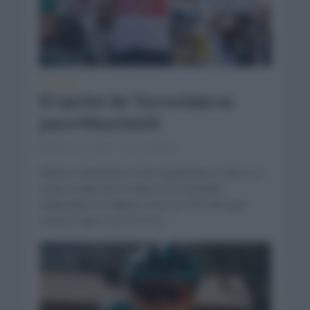
NOTICIAS
El sprint de Torrevieja es
para Moschetti
febrero 5, 2022
Comentar...
Matteo Moschetti (Trek Segafredo) se llevó la
cuarta etapa de la Volta a la Comunitat
Valenciana. Se impuso tras los 193,1km que
tuvieron que recorrer con...