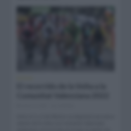
NOTICIAS
El recorrido de la Volta a la
Comunitat Valenciana 2022
enero 27, 2022
Comentar...
Entre el 2 y 6 de febrero se disputará una nueva
edición de la Volta a la Comunitat Valenciana.
Analizamos el recorrido en el que se darán cita