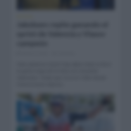
NOTICIAS
Jakobsen repite ganando el
sprint de Valencia y Vlasov
campeón
febrero 6, 2022
Comentar...
Fabio Jakobsen (Quick Step Alpha Vinyl) se llevó
la quinta etapa de la Volta a la Comunitat
Valenciana. Tenían que recorrer 92km desde
Paterna hasta Valencia...