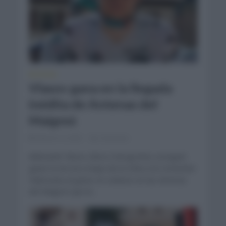
NOTICIAS
Vlasov gana en la llegada
inédita de Antenas del
Maigmó
febrero 4, 2022
Comentar...
Aleksandr Vlasov (Bora Hansgrohe) consiguió
ganar la tercera etapa de la Volta a la Comunitat
Valenciana al ganar en solitario en las Antenas
del Maigmó que le...