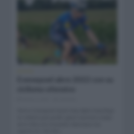
NOTICIAS
Evenepoel abre 2022 con su
ciclismo ofensivo
febrero 2, 2022
Comentar...
Remco Evenepoel (Quick Step Alpha Vinyl) llegó
en solitario para poder ganar la primera etapa
de la Volta a la Comunitat Valenciana tras
superar los 166,7km...