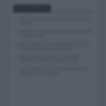
Entradas recientes
Felix Gall se impone en Burgos y fija la mirada en
La Vuelta
Isaac del Toro se queda en el UAE Team Emirates
– XRG hasta 2031
El buen estado de forma de Enric Mas durante la
segunda etapa de la Vuelta a Burgos
Tadej Pogacar regresará a La Vuelta para
completar la hazaña de las tres grandes
Wout van Aert reina en Dinamarca a pocos días
del comienzo de La Vuelta