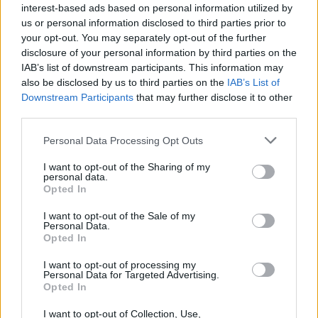
interest-based ads based on personal information utilized by
us or personal information disclosed to third parties prior to
your opt-out. You may separately opt-out of the further
disclosure of your personal information by third parties on the
Categorías
IAB’s list of downstream participants. This information may
also be disclosed by us to third parties on the
IAB’s List of
CLÁSICAS
Downstream Participants
that may further disclose it to other
CRÓNICAS
third parties.
CURIOSIDADES
Please note that this website/app uses one or more Google
Personal Data Processing Opt Outs
ESTADÍSTICAS
services and may gather and store information including but
not limited to your visit or usage behaviour. You may click to
I want to opt-out of the Sharing of my
GIRO DE ITALIA
personal data.
grant or deny consent to Google and its third-party tags to
GRANDES VUELTAS
Opted In
use your data for below specified purposes in below Google
NOTICIAS
consent section.
I want to opt-out of the Sale of my
Personal Data.
PLANTILLAS
Opted In
PREVIAS
I want to opt-out of processing my
TOUR DE FRANCIA
Personal Data for Targeted Advertising.
Opted In
Uncategorized
VUELTA A ESPAÑA
I want to opt-out of Collection, Use,