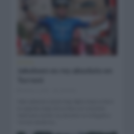
NOTICIAS
Jakobsen es rey absoluto en
Torrent
febrero 3, 2022
Comentar...
Fabio Jakobsen (Quick Step Alpha Vinyl) se llevó
la segunda etapa de la Volta a la Comunitat
Valenciana siendo rey absoluto en la llegada a
Torrent donde los...