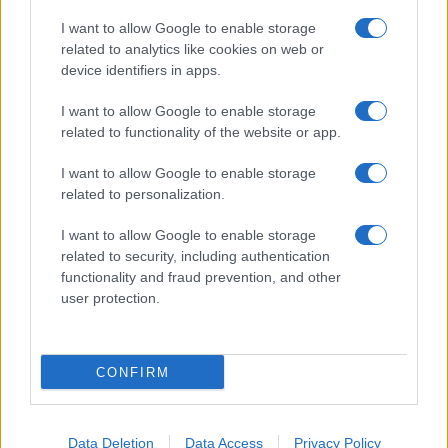
I want to allow Google to enable storage
related to analytics like cookies on web or
device identifiers in apps.
I want to allow Google to enable storage
related to functionality of the website or app.
I want to allow Google to enable storage
related to personalization.
I want to allow Google to enable storage
Sitios recomendados
related to security, including authentication
functionality and fraud prevention, and other
Resultados de ciclismo en vivo
user protection.
Copyright © 2021. MetaCiclismo.
CONFIRM
Data Deletion
Data Access
Privacy Policy
SITEMAP
COOKIES