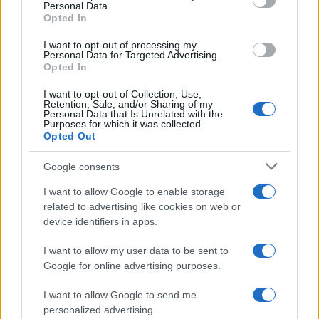
PREVIAS
Personal Data.
Opted In
TOUR DE FRANCIA
Uncategorized
I want to opt-out of processing my
Personal Data for Targeted Advertising.
VUELTA A ESPAÑA
Opted In
I want to opt-out of Collection, Use,
Retention, Sale, and/or Sharing of my
Personal Data that Is Unrelated with the
Purposes for which it was collected.
Opted Out
Google consents
I want to allow Google to enable storage
related to advertising like cookies on web or
device identifiers in apps.
I want to allow my user data to be sent to
Google for online advertising purposes.
I want to allow Google to send me
personalized advertising.