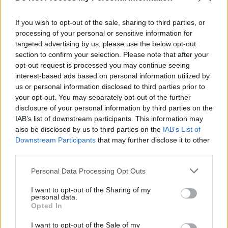
If you wish to opt-out of the sale, sharing to third parties, or
processing of your personal or sensitive information for
targeted advertising by us, please use the below opt-out
section to confirm your selection. Please note that after your
opt-out request is processed you may continue seeing
interest-based ads based on personal information utilized by
us or personal information disclosed to third parties prior to
Categorías
your opt-out. You may separately opt-out of the further
disclosure of your personal information by third parties on the
CLÁSICAS
IAB’s list of downstream participants. This information may
CRÓNICAS
also be disclosed by us to third parties on the
IAB’s List of
Downstream Participants
that may further disclose it to other
CURIOSIDADES
third parties.
ESTADÍSTICAS
Please note that this website/app uses one or more Google
GIRO DE ITALIA
Personal Data Processing Opt Outs
services and may gather and store information including but
GRANDES VUELTAS
not limited to your visit or usage behaviour. You may click to
I want to opt-out of the Sharing of my
personal data.
NOTICIAS
grant or deny consent to Google and its third-party tags to
Opted In
use your data for below specified purposes in below Google
PLANTILLAS
consent section.
I want to opt-out of the Sale of my