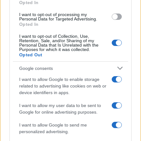
Opted In
TOUR DE FRANCIA
Uncategorized
I want to opt-out of processing my
Personal Data for Targeted Advertising.
VUELTA A ESPAÑA
Opted In
I want to opt-out of Collection, Use,
Retention, Sale, and/or Sharing of my
Personal Data that Is Unrelated with the
Purposes for which it was collected.
Opted Out
Google consents
I want to allow Google to enable storage
related to advertising like cookies on web or
device identifiers in apps.
I want to allow my user data to be sent to
Google for online advertising purposes.
I want to allow Google to send me
personalized advertising.