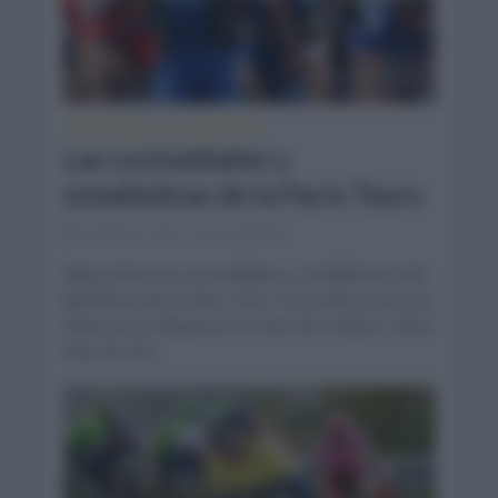
CURIOSIDADES
ESTADÍSTICAS
•
Las curiosidades y
estadísticas de la París Tours
octubre 9, 2021
Comentar...
Repasamos las curiosidades y estadísticas más
llamativas de la París Tours. Esta clásica carrera
francesa se disputa en el mes de octubre. Tiene
más de cien...