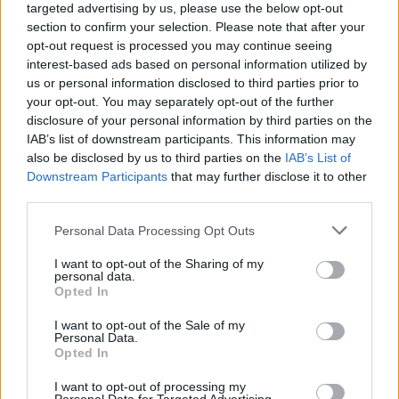
targeted advertising by us, please use the below opt-out
section to confirm your selection. Please note that after your
opt-out request is processed you may continue seeing
interest-based ads based on personal information utilized by
us or personal information disclosed to third parties prior to
your opt-out. You may separately opt-out of the further
disclosure of your personal information by third parties on the
Categorías
IAB’s list of downstream participants. This information may
also be disclosed by us to third parties on the
IAB’s List of
CLÁSICAS
Downstream Participants
that may further disclose it to other
CRÓNICAS
third parties.
CURIOSIDADES
Please note that this website/app uses one or more Google
Personal Data Processing Opt Outs
ESTADÍSTICAS
services and may gather and store information including but
not limited to your visit or usage behaviour. You may click to
I want to opt-out of the Sharing of my
GIRO DE ITALIA
personal data.
grant or deny consent to Google and its third-party tags to
Opted In
GRANDES VUELTAS
use your data for below specified purposes in below Google
NOTICIAS
consent section.
I want to opt-out of the Sale of my
Personal Data.
PLANTILLAS
Opted In
PREVIAS
I want to opt-out of processing my
TOUR DE FRANCIA