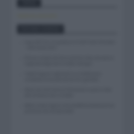
Twitter
Tweets by canal_tenis
Entradas recientes
Isaac del Toro se queda en el UAE Team Emirates
– XRG hasta 2031
El buen estado de forma de Enric Mas durante la
segunda etapa de la Vuelta a Burgos
Tadej Pogacar regresará a La Vuelta para
completar la hazaña de las tres grandes
Wout van Aert reina en Dinamarca a pocos días
del comienzo de La Vuelta
Mikel Landa regresa al Euskaltel Euskadi para las
próximas dos temporadas