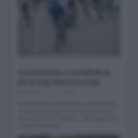
CURIOSIDADES
ESTADÍSTICAS
•
Curiosidades y estadísticas
de la Lieja Bastoña Lieja
abril 20, 2021
Comentar...
Desvelamos las curiosidades y estadísticas de
la Lieja Bastoña Lieja, una de las clásicas más
importantes en el calendario. Tadej Pogacar es
el vigente campeón...