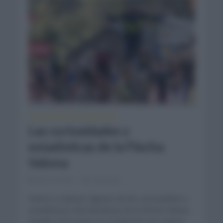
CURIOSIDADES
ESTADÍSTICAS
•
Las curiosidades y
estadísticas de la Flecha
Valona
abril 19, 2021
Comentar...
Vamos a repasar algunas de las curiosidades y
estadísticas más llamativas de la Flecha Valona.
España está cuarta en el palmarés por países