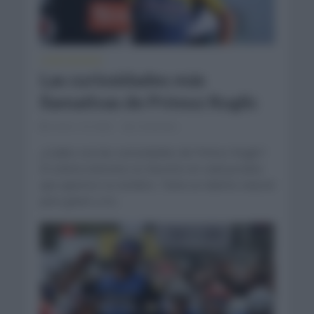
CURIOSIDADES
Las curiosidades más
llamativas de Primoz Roglic
enero 10, 2022
Comentar...
¿Cuáles son las curiosidades de Primoz Roglic?
El ciclista esloveno es favorito en cada prueba
que aparece su nombre. Tiene un talento natural
para ganar y es...