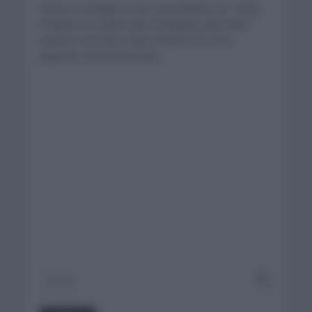
Vamos a indagar en las curiosidades de Tadej
Pogacar un ciclista que ha llegado para batir
muchos récords y hacer historia en este
deporte. En este artículo...