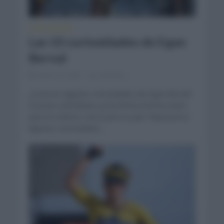
CURIOSIDADES
Las 10 curiosidades de Egan
Bernal
enero 23, 2022
Comentar...
¿Conoces algunas curiosidades de Egan Bernal?
El joven colombiano ya ha hecho historia tanto
para el ciclismo como para su país. Repasamos
algunas curiosidades...