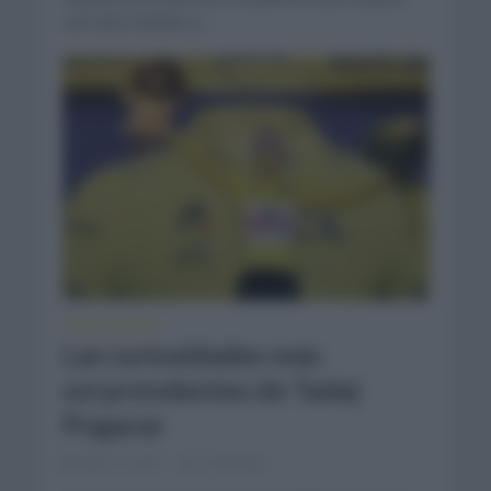
con más triunfos y...
CURIOSIDADES
Las curiosidades más
sorprendentes de Tadej
Pogacar
abril 17, 2021
Comentar...