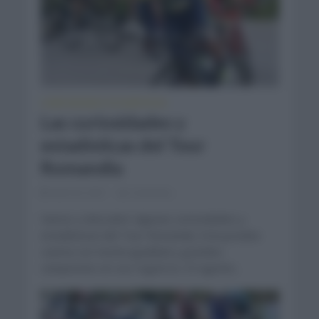
CURIOSIDADES
ESTADÍSTICAS
•
Las curiosidades y
estadísticas del Tour
Romandia
abril 20, 2021
Comentar...
Vamos a descubrir algunas curiosidades y
estadísticas del Tour Romandia. Esta prueba
cuenta con mucha igualdad y grandes
campeones en sus registros. El vigente...