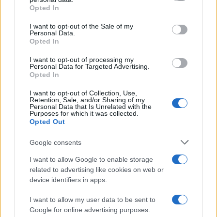
grant or deny consent to Google and its third-party tags to
Opted In
GRANDES VUELTAS
use your data for below specified purposes in below Google
NOTICIAS
consent section.
I want to opt-out of the Sale of my
Personal Data.
PLANTILLAS
Opted In
PREVIAS
I want to opt-out of processing my
TOUR DE FRANCIA
Personal Data for Targeted Advertising.
Opted In
Uncategorized
VUELTA A ESPAÑA
I want to opt-out of Collection, Use,
Retention, Sale, and/or Sharing of my
Personal Data that Is Unrelated with the
Purposes for which it was collected.
Opted Out
Google consents
I want to allow Google to enable storage
related to advertising like cookies on web or
device identifiers in apps.
I want to allow my user data to be sent to
Google for online advertising purposes.